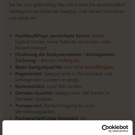
Nachbaufähige, samenfeste Sorten
. Keine
Hybrid-Sorten, keine Patente,
keine Gen- oder
Biotechnologie
.
Förderung der biodynamischen / ökologischen
Züchtung
–
Bio von Anfang an
.
Beste Saatgutqualität
und
hohe Keimfähigkeit
.
Regionalität
: Saatgut wird in Deutschland und
umliegenden Ländern erzeugt.
Sortenvielfalt
: rund 500 Sorten.
Demeter-Qualität
: Saatgut von 180 Sorten in
Demeter–Qualität.
Transparenz
: Rückverfolgung bis zum
Vermehrungsacker.
Partnerschaftliches Netzwerk
mit
Saatguterzeugung und Züchtung
.
Integration
: Unterstützung der
Lebensgemeinschaft Bingenheim – ein inklusiver
Lebensort in der Wetterau.