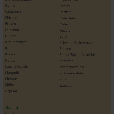
Bohnen
Radies
Catalogna
Rettich
Chicorée
Rote Bete
Erbsen
Rüben
Feldsalat
Rucola
Gurken
Salat
Knollenfenchel
Schwarz-/Haferwurzel
Kohl
Sellerie
Kresse
Spinat/Spinat-Ähnliche
Kürbis
Tomaten
Lauchzwiebeln
Winterpostelein
Mangold
Zichoriensalate
Melone
Zucchini
Möhren
Zwiebeln
Paprika
Kräuter