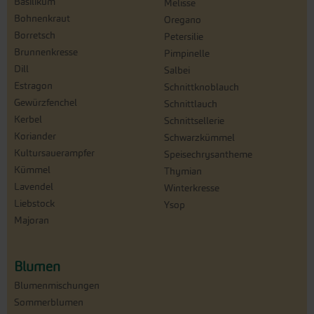
Basilikum
Melisse
Bohnenkraut
Oregano
Borretsch
Petersilie
Brunnenkresse
Pimpinelle
Dill
Salbei
Estragon
Schnittknoblauch
Gewürzfenchel
Schnittlauch
Kerbel
Schnittsellerie
Koriander
Schwarzkümmel
Kultursauerampfer
Speisechrysantheme
Kümmel
Thymian
Lavendel
Winterkresse
Liebstock
Ysop
Majoran
Blumen
Blumenmischungen
Sommerblumen