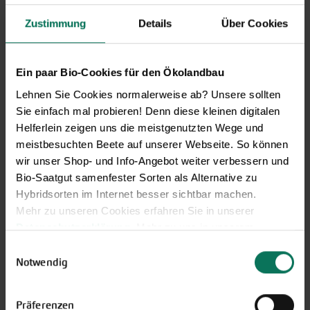
Zustimmung
Details
Über Cookies
Ein paar Bio-Cookies für den Ökolandbau
Lehnen Sie Cookies normalerweise ab? Unsere sollten
Sie einfach mal probieren! Denn diese kleinen digitalen
Helferlein zeigen uns die meistgenutzten Wege und
meistbesuchten Beete auf unserer Webseite. So können
wir unser Shop- und Info-Angebot weiter verbessern und
Bio-Saatgut samenfester Sorten als Alternative zu
Hybridsorten im Internet besser sichtbar machen.
Mehr zu unseren Cookies erfahren Sie in unserer
Datenschutzerklärung
. Mehr zu uns in unserem
Was kann ich jetzt säen?
Impressum
.
Einwilligungsauswahl
Sie können Ihre Einwilligung unter dem Link Cookie-
Notwendig
Unsere Liste mit Gemüse-Sorten, die aktuell gesät
Einstellungen unten auf der Webseite jederzeit
werden können, wird monatlich aktualisiert.
widerrufen.
Verpassen Sie keine Aussaat mehr!
Präferenzen