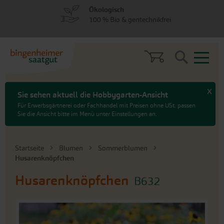
zum
zum
Ökologisch
Menü
Hauptinhalt
100 % Bio & gentechnikfrei
springen
springen
Search
x
Sie sehen aktuell die Hobbygarten-Ansicht
Für Erwerbsgärtnerei oder Fachhandel mit Preisen ohne USt. passen
Sie die Ansicht bitte im Menü unter Einstellungen an.
Startseite
Blumen
Sommerblumen
Husarenknöpfchen
Husarenknöpfchen
B632
An
das
Ende