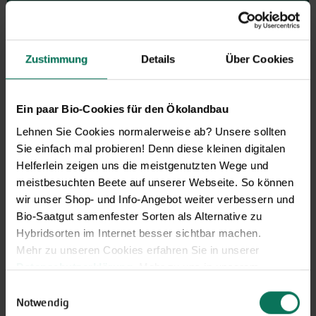
GARTEN-Nachrichten
Mit den GARTEN-Nachrichten
erhalten Sie aktuelle Informationen
Zustimmung
Details
Über Cookies
und hilfreiche Tipps und Tricks für
Ihren Hobbygarten und Balkon.
Hier kostenlos anmelden
Ein paar Bio-Cookies für den Ökolandbau
Lehnen Sie Cookies normalerweise ab? Unsere sollten
Sie einfach mal probieren! Denn diese kleinen digitalen
Helferlein zeigen uns die meistgenutzten Wege und
meistbesuchten Beete auf unserer Webseite. So können
wir unser Shop- und Info-Angebot weiter verbessern und
Bio-Saatgut samenfester Sorten als Alternative zu
Hybridsorten im Internet besser sichtbar machen.
Mehr zu unseren Cookies erfahren Sie in unserer
Datenschutzerklärung
. Mehr zu uns in unserem
Impressum
.
Einwilligungsauswahl
Sie können Ihre Einwilligung unter dem Link Cookie-
Notwendig
Gemüse