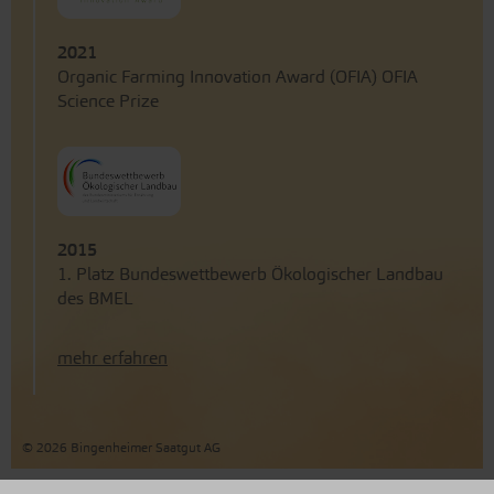
2021
Organic Farming Innovation Award (OFIA) OFIA
Science Prize
2015
1. Platz Bundeswettbewerb Ökologischer Landbau
des BMEL
mehr erfahren
© 2026 Bingenheimer Saatgut AG