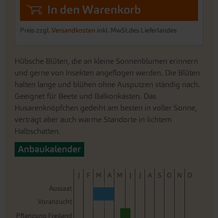
In den Warenkorb
Preis zzgl.
Versandkosten
inkl. MwSt.des Lieferlandes
Hübsche Blüten, die an kleine Sonnenblumen erinnern
und gerne von Insekten angeflogen werden. Die Blüten
halten lange und blühen ohne Ausputzen ständig nach.
Geeignet für Beete und Balkonkästen. Das
Husarenknöpfchen gedeiht am besten in voller Sonne,
verträgt aber auch warme Standorte in lichtem
Halbschatten.
Anbaukalender
J
F
M
A
M
J
J
A
S
O
N
D
Aussaat
Voranzucht
Pflanzung Freiland