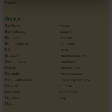
Paprika
Kräuter
Basilikum
Melisse
Bohnenkraut
Oregano
Borretsch
Petersilie
Brunnenkresse
Pimpinelle
Dill
Salbei
Estragon
Schnittknoblauch
Gewürzfenchel
Schnittlauch
Kerbel
Schnittsellerie
Koriander
Schwarzkümmel
Kultursauerampfer
Speisechrysantheme
Kümmel
Thymian
Lavendel
Winterkresse
Liebstock
Ysop
Majoran