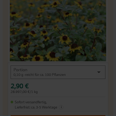
der
Bildergalerie
springen
An
Portion
den
0,10 g -reicht für ca. 100 Pflanzen
Beginn
der
2,90 €
Bildergalerie
springen
28.997,00 €/1 kg
Sofort versandfertig,
i
Lieferfrist: ca. 3-5 Werktage