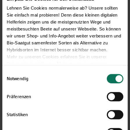
Lehnen Sie Cookies normalerweise ab? Unsere sollten
Sie einfach mal probieren! Denn diese kleinen digitalen
Helferlein zeigen uns die meistgenutzten Wege und
meistbesuchten Beete auf unserer Webseite. So können
wir unser Shop- und Info-Angebot weiter verbessern und
Gemüse
Bio-Saatgut samenfester Sorten als Alternative zu
Artischocke
Pastinaken
Hybridsorten im Internet besser sichtbar machen.
Asia-Salate
Petersilienwurzel
Mehr zu unseren Cookies erfahren Sie in unserer
Aubergine
Physalis
Datenschutzerklärung
. Mehr zu uns in unserem
Blattstielgemüse
Porree/Lauch
Impressum
.
Einwilligungsauswahl
Bohnen
Radies
Sie können Ihre Einwilligung unter dem Link Cookie-
Notwendig
Catalogna
Rettich
Einstellungen unten auf der Webseite jederzeit
Chicorée
Rote Bete
widerrufen.
Erbsen
Rüben
Präferenzen
Feldsalat
Rucola
Gurken
Salat
Statistiken
Knollenfenchel
Schwarz-/Haferwurzel
Kohl
Sellerie
Kresse
Spinat/Spinat-Ähnliche