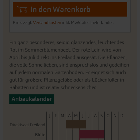
In den Warenkorb
Preis zzgl.
Versandkosten
inkl. MwSt.des Lieferlandes
Ein ganz besonderes, seidig glänzendes, leuchtendes
Rot im Sommerblumenbeet. Der rote Lein wird von
April bis Juli direkt ins Freiland ausgesät. Die Pflanzen,
die volle Sonne lieben, sind anspruchslos und gedeihen
auf jedem normalen Gartenboden. Er eignet sich auch
gut für größere Pflanzgefäße oder als Lückenfüller in
Rabatten und ist relativ schneckensicher.
Anbaukalender
J
F
M
A
M
J
J
A
S
O
N
D
Direktsaat Freiland
Blüte