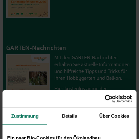
GARTEN-Nachrichten
Mit den GARTEN-Nachrichten
erhalten Sie aktuelle Informationen
und hilfreiche Tipps und Tricks für
Ihren Hobbygarten und Balkon.
Hier kostenlos anmelden
Zustimmung
Details
Über Cookies
Ein paar Bio-Cookies für den Ökolandbau