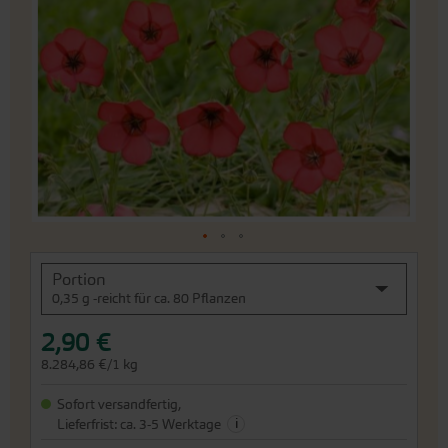
Bildergalerie
springen
An
Portion
den
0,35 g -reicht für ca. 80 Pflanzen
Beginn
der
2,90 €
Bildergalerie
springen
8.284,86 €/1 kg
Sofort versandfertig,
i
Lieferfrist: ca. 3-5 Werktage