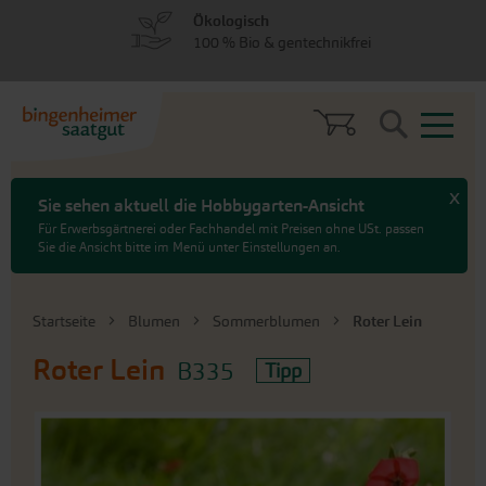
zum
zum
Ökologisch
Menü
Hauptinhalt
100 % Bio & gentechnikfrei
springen
springen
Search
x
Sie sehen aktuell die Hobbygarten-Ansicht
Für Erwerbsgärtnerei oder Fachhandel mit Preisen ohne USt. passen
Sie die Ansicht bitte im Menü unter Einstellungen an.
Startseite
Blumen
Sommerblumen
Roter Lein
Roter Lein
B335
Tipp
An
das
Ende
der