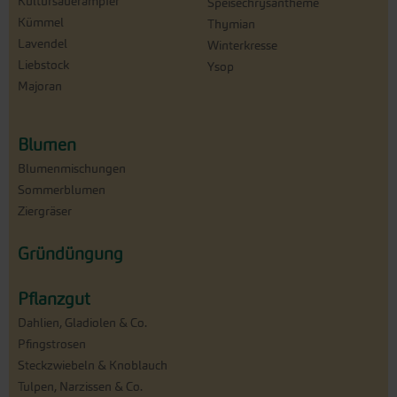
Kultursauerampfer
Speisechrysantheme
Kümmel
Thymian
Lavendel
Winterkresse
Liebstock
Ysop
Majoran
Blumen
Blumenmischungen
Sommerblumen
Ziergräser
Gründüngung
Pflanzgut
Dahlien, Gladiolen & Co.
Pfingstrosen
Steckzwiebeln & Knoblauch
Tulpen, Narzissen & Co.