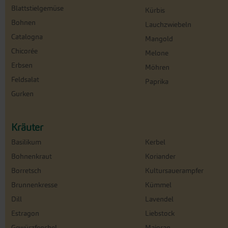
Blattstielgemüse
Kürbis
Bohnen
Lauchzwiebeln
Catalogna
Mangold
Chicorée
Melone
Erbsen
Möhren
Feldsalat
Paprika
Gurken
Kräuter
Basilikum
Kerbel
Bohnenkraut
Koriander
Borretsch
Kultursauerampfer
Brunnenkresse
Kümmel
Dill
Lavendel
Estragon
Liebstock
Gewürzfenchel
Majoran