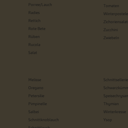
Porree/Lauch
Tomaten
Radies
Winterpostele
Rettich
Zichoriensalat
Rote Bete
Zucchini
Rüben
Zwiebeln
Rucola
Salat
Melisse
Schnittsellerie
Oregano
Schwarzkümm
Petersilie
Speisechrysa
Pimpinelle
Thymian
Salbei
Winterkresse
Schnittknoblauch
Ysop
Schnittlauch