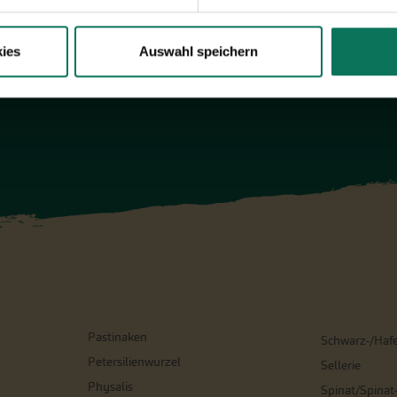
ies
Auswahl speichern
Pastinaken
Schwarz-/Haf
Petersilienwurzel
Sellerie
Physalis
Spinat/Spinat