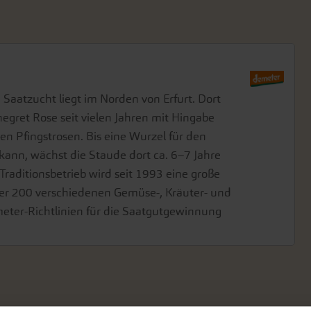
 Saatzucht liegt im Norden von Erfurt. Dort
gret Rose seit vielen Jahren mit Hingabe
n Pfingstrosen. Bis eine Wurzel für den
ann, wächst die Staude dort ca. 6–7 Jahre
Traditionsbetrieb wird seit 1993 eine große
ber 200 verschiedenen Gemüse-, Kräuter- und
ter-Richtlinien für die Saatgutgewinnung