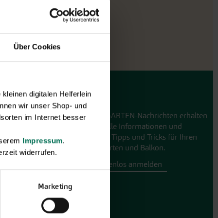
Über Cookies
leinen digitalen Helferlein
GARTEN-Nachrichten
nnen wir unser Shop- und
Mit den GARTEN-Nachrichten erhalten
sorten im Internet besser
Sie aktuelle Informationen und
hilfreiche Tipps und Tricks für Ihren
unserem
Impressum
.
Hobbygarten und Balkon.
rzeit widerrufen.
Hier kostenlos anmelden
Marketing