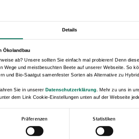
Details
en Ökolandbau
eise ab? Unsere sollten Sie einfach mal probieren! Denn diese k
Neuheiten & Sortenempfehlungen 2026
en Wege und meistbesuchten Beete auf unserer Webseite. So kö
Entdecken Sie unsere Neuheiten
rn und Bio-Saatgut samenfester Sorten als Alternative zu Hybrid
2026: Von Freilandtomaten über
Gurkenspezialitäten bis hin zu neuen
ahren Sie in unserer
Datenschutzerklärung
. Mehr zu uns in 
Themengärten.
 unter dem Link Cookie-Einstellungen unten auf der Webseite jede
Hier online blättern
Präferenzen
Statistiken