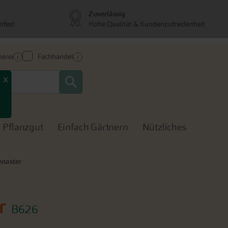
Zuverlässig
nfest
Hohe Qualität & Kundenzufriedenheit
erei
Fachhandel
Search
x
Pflanzgut
Einfach Gärtnern
Nützliches
enaster
r
B626