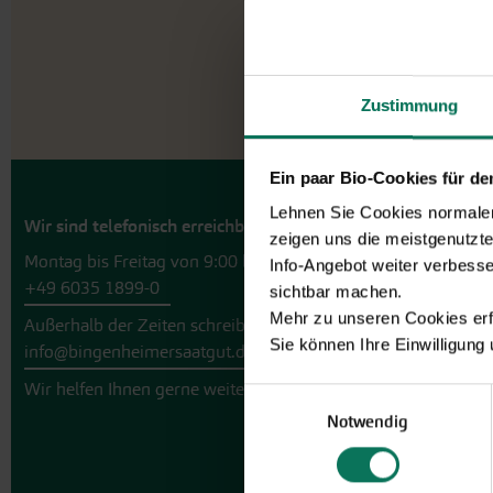
Zustimmung
Ein paar Bio-Cookies für d
Lehnen Sie Cookies normalerw
Wir sind telefonisch erreichbar:
zeigen uns die meistgenutzt
Montag bis Freitag von 9:00 bis 13:30 Uhr
Info-Angebot weiter verbesse
+49 6035 1899-0
sichtbar machen.
Mehr zu unseren Cookies erf
Außerhalb der Zeiten schreiben Sie uns eine E-Mail an
Sie können Ihre Einwilligung
info@bingenheimersaatgut.de
Wir helfen Ihnen gerne weiter.
Einwilligungsauswahl
Notwendig