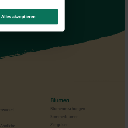
Alles akzeptieren
Blumen
Blumenmischungen
erwurzel
Sommerblumen
Ziergräser
-Ähnliche