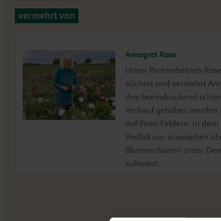
vermehrt von
Annegret Rose
Unser Partnerbetrieb Rose
züchtet und vermehrt Anne
ihre beeindruckend schöne
Verkauf gehoben werden k
auf ihren Feldern. In dem 
Vielfalt von inzwischen ü
Blumen-Sorten unter Deme
kultiviert.