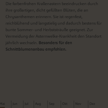
Die farbenfrohen Krallenastern beeindrucken durch
ihre großartigen, dicht gefüllten Blüten, die an
Chrysanthemen erinnern. Sie ist regenfest,
reichblühend und langstielig und dadurch bestens für
bunte Sommer- und Herbststräuße geeignet. Zur
Vermeidung der Asternwelke-Krankheit den Standort
jährlich wechseln.
Besonders für den
Schnittblumenanbau empfohlen.
M
ai
J
un
J
ul
A
ug
S
ep
O
kt
N
ov
D
ez