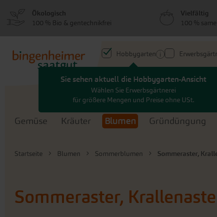
zum
zum
Ökologisch
Vielfältig
Menü
Hauptinhalt
100 % Bio & gentechnikfrei
100 % same
springen
springen
Hobbygarten
Erwerbsgärtn
Sie sehen aktuell die Hobbygarten-Ansicht
Search
Wählen Sie Erwerbsgärtnerei
für größere Mengen und Preise ohne USt.
Gemüse
Kräuter
Blumen
Gründüngung
Startseite
Blumen
Sommerblumen
Sommeraster, Krall
Sommeraster, Krallenaste