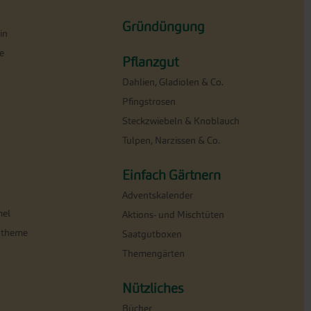
Gründüngung
in
e
Pflanzgut
Dahlien, Gladiolen & Co.
Pfingstrosen
Steckzwiebeln & Knoblauch
Tulpen, Narzissen & Co.
Einfach Gärtnern
Adventskalender
el
Aktions- und Mischtüten
ntheme
Saatgutboxen
Themengärten
Nützliches
Bücher