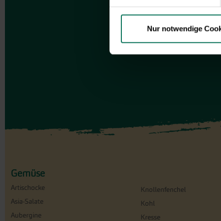
Nur notwendige Cook
Gemüse
Artischocke
Knollenfenchel
Asia-Salate
Kohl
Aubergine
Kresse