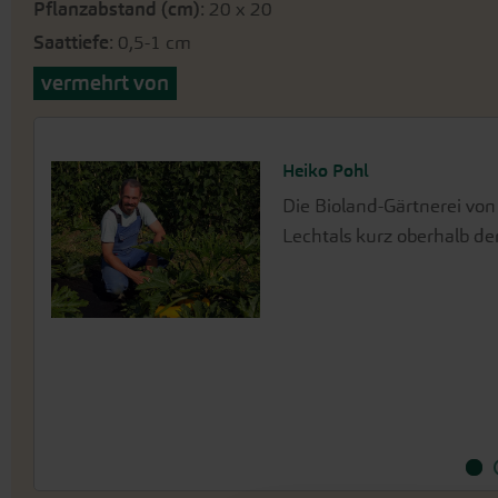
Pflanzabstand (cm)
: 20 x 20
Saattiefe
: 0,5-1 cm
vermehrt von
Heiko Pohl
Kräuter- und Samenbaubetr
Annegret Rose
Die Bioland-Gärtnerei von
Biologisch-dynamischer K
Unser Partnerbetrieb Rose
Lechtals kurz oberhalb de
Bologna, Italien. In den 
züchtet und vermehrt Anne
ihre beeindruckend schöne
Verkauf gehoben werden k
auf ihren Feldern. In dem 
Vielfalt von inzwischen ü
Blumen-Sorten unter Deme
kultiviert.