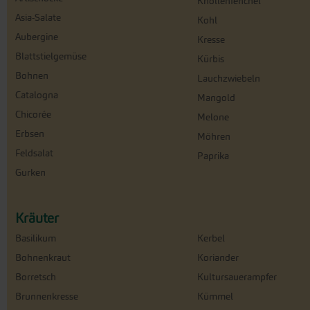
Knollenfenchel
Asia-Salate
Kohl
Aubergine
Kresse
Blattstielgemüse
Kürbis
Bohnen
Lauchzwiebeln
Catalogna
Mangold
Chicorée
Melone
Erbsen
Möhren
Feldsalat
Paprika
Gurken
Kräuter
Basilikum
Kerbel
Bohnenkraut
Koriander
Borretsch
Kultursauerampfer
Brunnenkresse
Kümmel