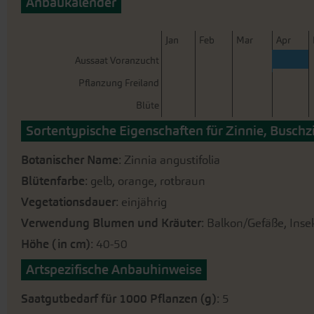
Anbaukalender
der
Bildergalerie
springen
J
an
F
eb
M
ar
A
pr
Aussaat Voranzucht
Pflanzung Freiland
Blüte
Sortentypische Eigenschaften für Zinnie, Buschz
Botanischer Name
: Zinnia angustifolia
Blütenfarbe
: gelb, orange, rotbraun
Vegetationsdauer
: einjährig
Verwendung Blumen und Kräuter
: Balkon/Gefäße, Ins
Höhe (in cm)
: 40-50
Artspezifische Anbauhinweise
Saatgutbedarf für 1000 Pflanzen (g)
: 5