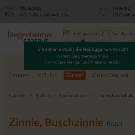
zum
zum
Ökologisch
Vielfältig
Menü
Hauptinhalt
100 % Bio & gentechnikfrei
100 % same
springen
springen
Hobbygarten
Erwerbsgärtn
Sie sehen aktuell die Hobbygarten-Ansicht
Search
Wählen Sie Erwerbsgärtnerei
für größere Mengen und Preise ohne USt.
Gemüse
Kräuter
Blumen
Gründüngung
Startseite
Blumen
Sommerblumen
Zinnie, Buschzinnie
Zinnie, Buschzinnie
B460