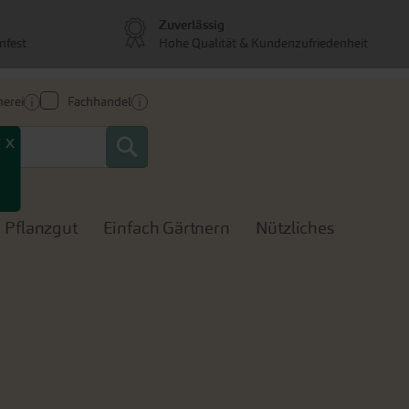
Zuverlässig
nfest
Hohe Qualität & Kundenzufriedenheit
erei
Fachhandel
Search
x
Pflanzgut
Einfach Gärtnern
Nützliches