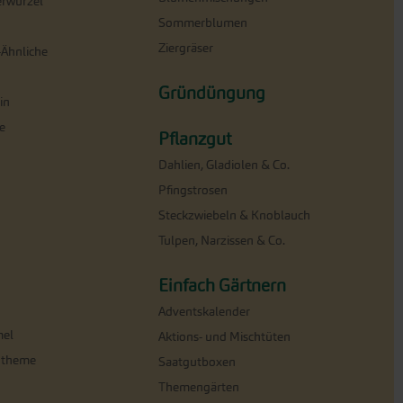
erwurzel
Sommerblumen
Ziergräser
-Ähnliche
Gründüngung
in
e
Pflanzgut
Dahlien, Gladiolen & Co.
Pfingstrosen
Steckzwiebeln & Knoblauch
Tulpen, Narzissen & Co.
Einfach Gärtnern
Adventskalender
el
Aktions- und Mischtüten
ntheme
Saatgutboxen
Themengärten