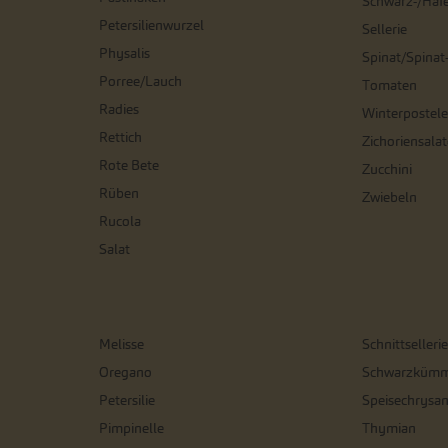
Schwarz-/Haf
Petersilienwurzel
Sellerie
Physalis
Spinat/Spinat
Porree/Lauch
Tomaten
Radies
Winterpostele
Rettich
Zichoriensalat
Rote Bete
Zucchini
Rüben
Zwiebeln
Rucola
Salat
Melisse
Schnittsellerie
Oregano
Schwarzkümm
Petersilie
Speisechrysa
Pimpinelle
Thymian