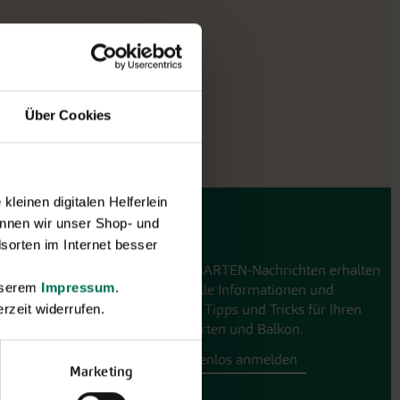
Über Cookies
leinen digitalen Helferlein
nnen wir unser Shop- und
GARTEN-Nachrichten
sorten im Internet besser
Mit den GARTEN-Nachrichten erhalten
unserem
Impressum
.
Sie aktuelle Informationen und
hilfreiche Tipps und Tricks für Ihren
rzeit widerrufen.
Hobbygarten und Balkon.
Hier kostenlos anmelden
Marketing