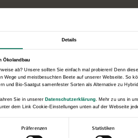
Details
en Ökolandbau
eise ab? Unsere sollten Sie einfach mal probieren! Denn diese k
en Wege und meistbesuchten Beete auf unserer Webseite. So kö
Neuheiten & Sortenempfehlungen 2026
rn und Bio-Saatgut samenfester Sorten als Alternative zu Hybrid
Entdecken Sie unsere Neuheiten
ahren Sie in unserer
Datenschutzerklärung
. Mehr zu uns in 
2026: Von Freilandtomaten über
Gurkenspezialitäten bis hin zu neuen
 unter dem Link Cookie-Einstellungen unten auf der Webseite jede
Themengärten.
Hier online blättern
Präferenzen
Statistiken