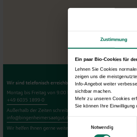
Zustimmung
Ein paar Bio-Cookies für d
Lehnen Sie Cookies normalerw
zeigen uns die meistgenutzt
Wir sind telefonisch erreichbar:
Info-Angebot weiter verbesse
sichtbar machen.
Montag bis Freitag von 9:00 bis 13:30 Uhr
Mehr zu unseren Cookies erf
+49 6035 1899-0
Sie können Ihre Einwilligung
Außerhalb der Zeiten schreiben Sie uns eine E-Mail an
info@bingenheimersaatgut.de
Einwilligungsauswahl
Notwendig
Wir helfen Ihnen gerne weiter.