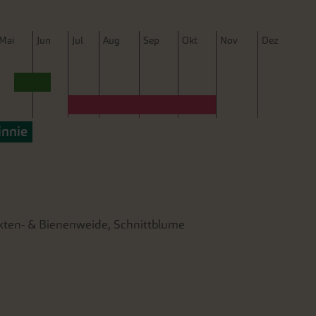
M
ai
J
un
J
ul
A
ug
S
ep
O
kt
N
ov
D
ez
innie
ekten- & Bienenweide, Schnittblume