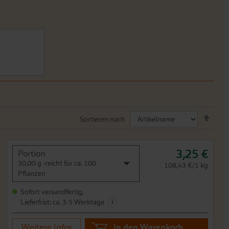
Abst
Sortieren nach
sorti
3,25 €
Portion
30,00 g -reicht für ca. 100
108,43 €/1 kg
Pflanzen
Sofort versandfertig,
i
Lieferfrist: ca. 3-5 Werktage
Weitere Infos
In den Warenkorb