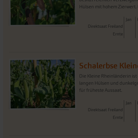
Hülsen mit hohem Zierwert. D
J
an
Direktsaat Freiland
Ernte
Schalerbse Klein
Die Kleine Rheinländerin ist
langen Hülsen und dunkelgrü
für früheste Aussaat.
J
an
Direktsaat Freiland
Ernte