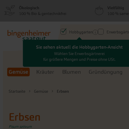
zum
zum
Ökologisch
Vielfältig
Menü
Hauptinhalt
100 % Bio & gentechnikfrei
100 % same
springen
springen
Hobbygarten
Erwerbsgärtn
Sie sehen aktuell die Hobbygarten-Ansicht
Search
Wählen Sie Erwerbsgärtnerei
für größere Mengen und Preise ohne USt.
Gemüse
Kräuter
Blumen
Gründüngung
Startseite
Gemüse
Erbsen
Erbsen
Pisum sativum