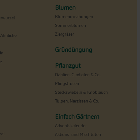
Blumen
Blumenmischungen
erwurzel
Sommerblumen
Ziergräser
-Ähnliche
Gründüngung
in
e
Pflanzgut
Dahlien, Gladiolen & Co.
Pfingstrosen
Steckzwiebeln & Knoblauch
Tulpen, Narzissen & Co.
Einfach Gärtnern
Adventskalender
el
Aktions- und Mischtüten