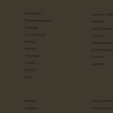
Pastinaken
Schwarz-/Haf
Petersilienwurzel
Sellerie
Physalis
Spinat/Spinat
Porree/Lauch
Tomaten
Radies
Winterpostele
Rettich
Zichoriensalat
Rote Bete
Zucchini
Rüben
Zwiebeln
Rucola
Salat
Melisse
Schnittsellerie
Oregano
Schwarzkümm