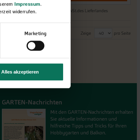
unserem
Impressum
.
Preis zzgl.
Versandkosten
inkl. MwSt.des Lieferlandes
rzeit widerrufen.
Marketing
Zeige
pro Seite
Alles akzeptieren
GARTEN-Nachrichten
Mit den GARTEN-Nachrichten erhalten
Sie aktuelle Informationen und
hilfreiche Tipps und Tricks für Ihren
Hobbygarten und Balkon.