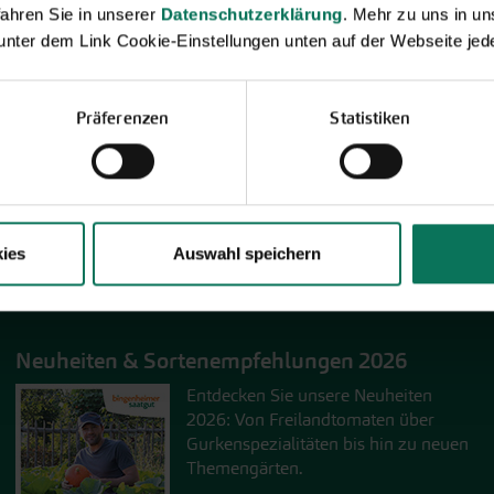
ahren Sie in unserer
Datenschutzerklärung
. Mehr zu uns in 
 unter dem Link Cookie-Einstellungen unten auf der Webseite jede
Präferenzen
Statistiken
ies
Auswahl speichern
Neuheiten & Sortenempfehlungen 2026
Entdecken Sie unsere Neuheiten
2026: Von Freilandtomaten über
Gurkenspezialitäten bis hin zu neuen
Themengärten.