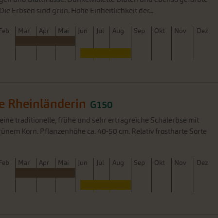
ie Erbsen sind grün. Hohe Einheitlichkeit der...
F
eb
M
ar
A
pr
M
ai
J
un
J
ul
A
ug
S
ep
O
kt
N
ov
D
ez
e Rheinländerin
G150
 eine traditionelle, frühe und sehr ertragreiche Schalerbse mit
nem Korn. Pflanzenhöhe ca. 40-50 cm. Relativ frostharte Sorte
F
eb
M
ar
A
pr
M
ai
J
un
J
ul
A
ug
S
ep
O
kt
N
ov
D
ez