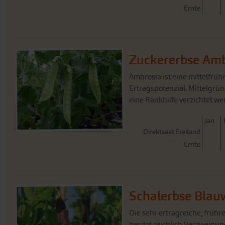
Ernte
Zuckererbse Amb
Ambrosia ist eine mittelfrü
Ertragspotenzial. Mittelgrü
eine Rankhilfe verzichtet we
J
an
Direktsaat Freiland
Ernte
Schalerbse Blau
Die sehr ertragreiche, früh
besitzt reichlich Verzweigu