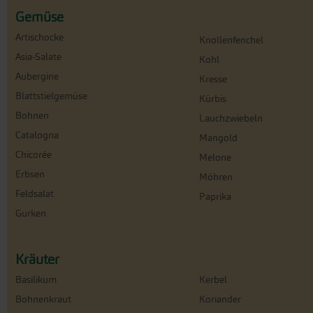
Gemüse
Artischocke
Knollenfenchel
Asia-Salate
Kohl
Aubergine
Kresse
Blattstielgemüse
Kürbis
Bohnen
Lauchzwiebeln
Catalogna
Mangold
Chicorée
Melone
Erbsen
Möhren
Feldsalat
Paprika
Gurken
Kräuter
Basilikum
Kerbel
Bohnenkraut
Koriander