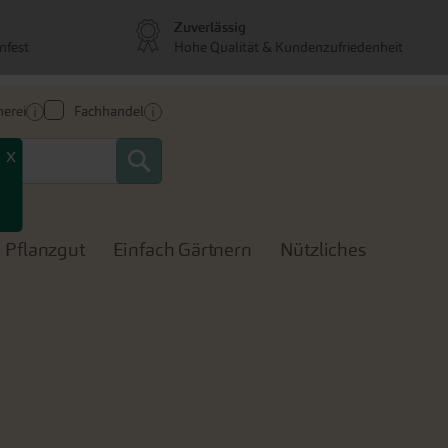
Zuverlässig
nfest
Hohe Qualität & Kundenzufriedenheit
erei
Fachhandel
Search
x
Pflanzgut
Einfach Gärtnern
Nützliches