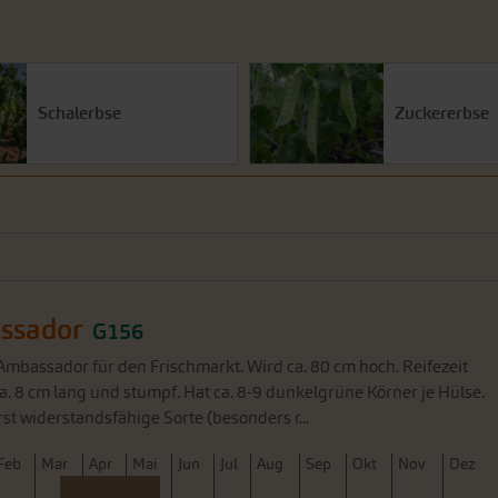
Schalerbse
Zuckererbse
ssador
G156
bassador für den Frischmarkt. Wird ca. 80 cm hoch. Reifezeit
ca. 8 cm lang und stumpf. Hat ca. 8-9 dunkelgrüne Körner je Hülse.
st widerstandsfähige Sorte (besonders r...
F
eb
M
ar
A
pr
M
ai
J
un
J
ul
A
ug
S
ep
O
kt
N
ov
D
ez