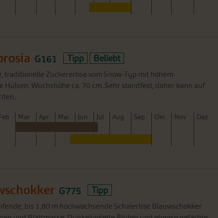
rosia
G161
Tipp
Beliebt
he, traditionelle Zuckererbse vom Snow-Typ mit hohem
ne Hülsen. Wuchshöhe ca. 70 cm. Sehr standfest, daher kann auf
rden.
F
eb
M
ar
A
pr
M
ai
J
un
J
ul
A
ug
S
ep
O
kt
N
ov
D
ez
wschokker
G775
Tipp
reifende, bis 1,80 m hochwachsende Schalerbse Blauwschokker
ngen und Blattmasse. Dunkelviolette Blüten und ebenso gefärbte