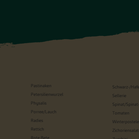
Pastinaken
Schwarz-/Haf
Petersilienwurzel
Sellerie
Physalis
Spinat/Spinat
Porree/Lauch
Tomaten
Radies
Winterpostele
Rettich
Zichoriensalat
Rote Bete