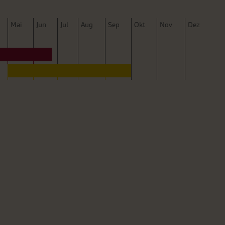
M
ai
J
un
J
ul
A
ug
S
ep
O
kt
N
ov
D
ez