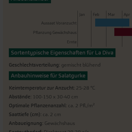
der
Bildergalerie
springen
J
an
F
eb
M
ar
A
pr
Aussaat Voranzucht
Pflanzung Gewächshaus
Ernte
Sortentypische Eigenschaften für La Diva
Geschlechtsverteilung
: gemischt blühend
Anbauhinweise für Salatgurke
Keimtemperatur zur Anzucht
: 25-28 °C
Abstände
: 100-150 x 30-40 cm
Optimale Pflanzenanzahl
: ca. 2 Pfl./m²
Saattiefe (cm)
: ca. 2 cm
Anbaueignung
: Gewächshaus