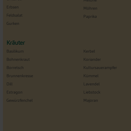
Melone
Erbsen
Möhren
Feldsalat
Paprika
Gurken
Kräuter
Basilikum
Kerbel
Bohnenkraut
Koriander
Borretsch
Kultursauerampfer
Brunnenkresse
Kümmel
Dill
Lavendel
Estragon
Liebstock
Gewürzfenchel
Majoran