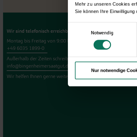
Mehr zu unseren Cookies erf
Sie können Ihre Einwilligung
Einwilligungsauswahl
Wir sind telefonisch erreichbar:
Notwendig
Montag bis Freitag von 9:00 bis 13:30 Uhr
+49 6035 1899-0
Außerhalb der Zeiten schreiben Sie uns eine E-Mail an
info@bingenheimersaatgut.de
Nur notwendige Cook
Wir helfen Ihnen gerne weiter.