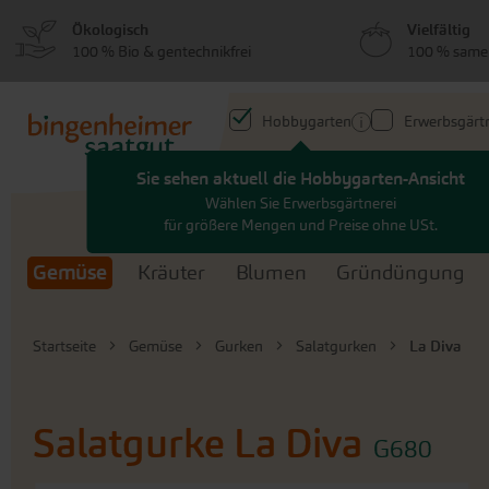
zum
zum
Ökologisch
Vielfältig
Menü
Hauptinhalt
100 % Bio & gentechnikfrei
100 % same
springen
springen
Hobbygarten
Erwerbsgärtn
Sie sehen aktuell die Hobbygarten-Ansicht
Search
Wählen Sie Erwerbsgärtnerei
für größere Mengen und Preise ohne USt.
Gemüse
Kräuter
Blumen
Gründüngung
Startseite
Gemüse
Gurken
Salatgurken
La Diva
Salatgurke
La Diva
G680