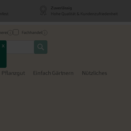
Zuverlässig
nfest
Hohe Qualität & Kundenzufriedenheit
erei
Fachhandel
Search
x
Pflanzgut
Einfach Gärtnern
Nützliches