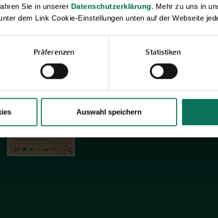
ahren Sie in unserer
Datenschutzerklärung
. Mehr zu uns in 
 unter dem Link Cookie-Einstellungen unten auf der Webseite jede
Neuheiten & Sortenempfehlungen 2026
Präferenzen
Statistiken
Entdecken Sie unsere Neuheiten
2026: Von Freilandtomaten über
Gurkenspezialitäten bis hin zu neuen
Themengärten.
ies
Auswahl speichern
Hier online blättern