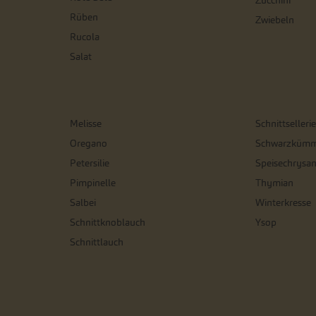
Zucchini
Rüben
Zwiebeln
Rucola
Salat
Melisse
Schnittsellerie
Oregano
Schwarzkümm
Petersilie
Speisechrysa
Pimpinelle
Thymian
Salbei
Winterkresse
Schnittknoblauch
Ysop
Schnittlauch