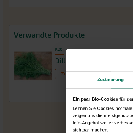
Verwandte Produkte
K20
Dill 'Bob'
Zum Produkt
Zustimmung
Ein paar Bio-Cookies für d
Lehnen Sie Cookies normalerw
zeigen uns die meistgenutzt
Info-Angebot weiter verbesse
sichtbar machen.