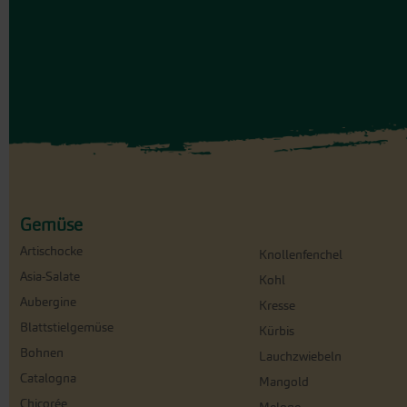
Gemüse
Artischocke
Knollenfenchel
Asia-Salate
Kohl
Aubergine
Kresse
Blattstielgemüse
Kürbis
Bohnen
Lauchzwiebeln
Catalogna
Mangold
Chicorée