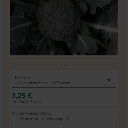
Bildergalerie
springen
An
Portion
den
0,20 g -reicht für ca. 30 Pflanzen
Beginn
der
3,25 €
Bildergalerie
springen
16.264,00 €/1 kg
Sofort versandfertig,
i
Lieferfrist: ca. 3-5 Werktage