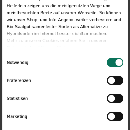
Außerhalb der Zeiten schreiben Sie uns eine E-Mail an
Helferlein zeigen uns die meistgenutzten Wege und
info@bingenheimersaatgut.de
meistbesuchten Beete auf unserer Webseite. So können
Wir helfen Ihnen gerne weiter.
wir unser Shop- und Info-Angebot weiter verbessern und
Bio-Saatgut samenfester Sorten als Alternative zu
Hybridsorten im Internet besser sichtbar machen.
Mehr zu unseren Cookies erfahren Sie in unserer
Datenschutzerklärung
. Mehr zu uns in unserem
Neuheiten & Sortenempfehlungen 2026
Impressum
.
Einwilligungsauswahl
Entdecken Sie unsere Neuheiten
Sie können Ihre Einwilligung unter dem Link Cookie-
Notwendig
2026: Von Freilandtomaten über
Einstellungen unten auf der Webseite jederzeit
Gurkenspezialitäten bis hin zu
widerrufen.
neuen Themengärten.
Präferenzen
Hier online blättern
Statistiken
Marketing