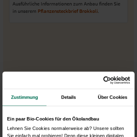
Ausführliche Informationen zum Anbau finden Sie
in unserem
Pflanzensteckbrief Brokkoli
.
Zustimmung
Details
Über Cookies
Wir sind telefonisch erreichbar:
Ein paar Bio-Cookies für den Ökolandbau
Montag bis Freitag von 9:00 bis 13:30 Uhr
Lehnen Sie Cookies normalerweise ab? Unsere sollten
+49 6035 1899-0
Sie einfach mal probieren! Denn diese kleinen digitalen