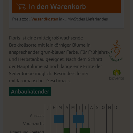
In den Warenkorb
Preis zzgl.
Versandkosten
inkl. MwSt.des Lieferlandes
Floris ist eine mittelgroß wachsende
Brokkolisorte mit feinkörniger Blume in
ansprechender grün-blauer Farbe. Für Frühjahrs-
und Herbstanbau geeignet. Nach dem Schnitt
der Hauptblume ist noch lange eine Ernte der
Seitentriebe möglich. Besonders feiner
mildaromatischer Geschmack.
Anbaukalender
J
F
M
A
M
J
J
A
S
O
N
D
Aussaat
Voranzucht
Pflanzung Freiland