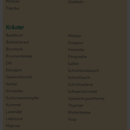
Möhren
Zwiebeln
Paprika
Kräuter
Basilikum
Melisse
Bohnenkraut
Oregano
Borretsch
Petersilie
Brunnenkresse
Pimpinelle
Dill
Salbei
Estragon
Schnittknoblauch
Gewürzfenchel
Schnittlauch
Kerbel
Schnittsellerie
Koriander
Schwarzkümmel
Kultursauerampfer
Speisechrysantheme
Kümmel
Thymian
Lavendel
Winterkresse
Liebstock
Ysop
Majoran