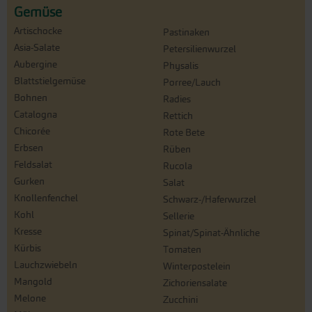
Gemüse
Artischocke
Pastinaken
Asia-Salate
Petersilienwurzel
Aubergine
Physalis
Blattstielgemüse
Porree/Lauch
Bohnen
Radies
Catalogna
Rettich
Chicorée
Rote Bete
Erbsen
Rüben
Feldsalat
Rucola
Gurken
Salat
Knollenfenchel
Schwarz-/Haferwurzel
Kohl
Sellerie
Kresse
Spinat/Spinat-Ähnliche
Kürbis
Tomaten
Lauchzwiebeln
Winterpostelein
Mangold
Zichoriensalate
Melone
Zucchini