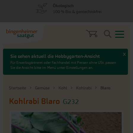
zum
zum
Ökologisch
Menü
Hauptinhalt
100 % Bio & gentechnikfrei
springen
springen
Search
x
Sie sehen aktuell die Hobbygarten-Ansicht
Für Erwerbsgärtnerei oder Fachhandel mit Preisen ohne USt. passen
Sie die Ansicht bitte im Menü unter Einstellungen an.
Startseite
Gemüse
Kohl
Kohlrabi
Blaro
Kohlrabi
Blaro
G232
An
das
Ende
der