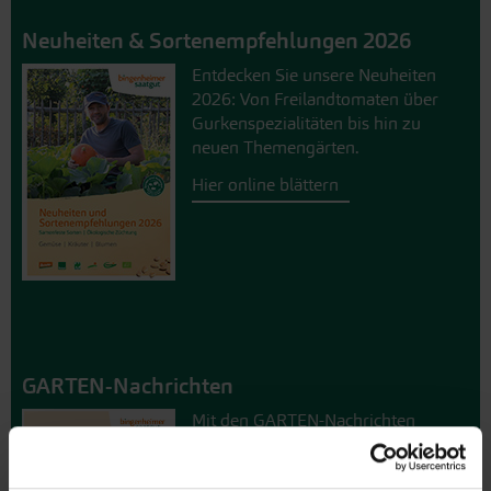
Neuheiten & Sortenempfehlungen 2026
Entdecken Sie unsere Neuheiten
2026: Von Freilandtomaten über
Gurkenspezialitäten bis hin zu
neuen Themengärten.
Hier online blättern
GARTEN-Nachrichten
Mit den GARTEN-Nachrichten
erhalten Sie aktuelle Informationen
und hilfreiche Tipps und Tricks für