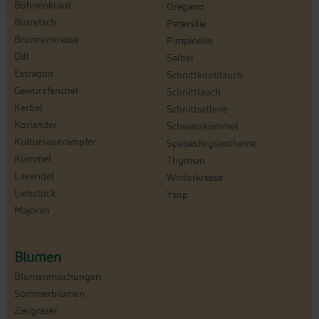
Bohnenkraut
Oregano
Borretsch
Petersilie
Brunnenkresse
Pimpinelle
Dill
Salbei
Estragon
Schnittknoblauch
Gewürzfenchel
Schnittlauch
Kerbel
Schnittsellerie
Koriander
Schwarzkümmel
Kultursauerampfer
Speisechrysantheme
Kümmel
Thymian
Lavendel
Winterkresse
Liebstock
Ysop
Majoran
Blumen
Blumenmischungen
Sommerblumen
Ziergräser