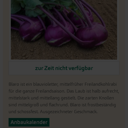
Bildergalerie
springen
An
zur Zeit nicht verfügbar
den
Beginn
der
Blaro ist ein blauvioletter, mittelfrüher Freilandkohlrabi
Bildergalerie
für die ganze Freilandsaison. Das Laub ist halb aufrecht,
springen
mittelstark und mittellang gestielt. Die zarten Knollen
sind mittelgroß und flachrund. Blaro ist frostbeständig
und schossfest. Ausgezeichneter Geschmack.
Anbaukalender