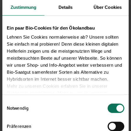
Ihren Hobbygarten und Balkon.
Zustimmung
Details
Über Cookies
Hier kostenlos anmelden
Ein paar Bio-Cookies für den Ökolandbau
Lehnen Sie Cookies normalerweise ab? Unsere sollten
Sie einfach mal probieren! Denn diese kleinen digitalen
Helferlein zeigen uns die meistgenutzten Wege und
meistbesuchten Beete auf unserer Webseite. So können
wir unser Shop- und Info-Angebot weiter verbessern und
Bio-Saatgut samenfester Sorten als Alternative zu
Hybridsorten im Internet besser sichtbar machen.
Mehr zu unseren Cookies erfahren Sie in unserer
Datenschutzerklärung
. Mehr zu uns in unserem
Gemüse
Impressum
.
Einwilligungsauswahl
Artischocke
Pastinaken
Sie können Ihre Einwilligung unter dem Link Cookie-
Notwendig
Asia-Salate
Petersilienwurzel
Einstellungen unten auf der Webseite jederzeit
Aubergine
Physalis
widerrufen.
Blattstielgemüse
Porree/Lauch
Präferenzen