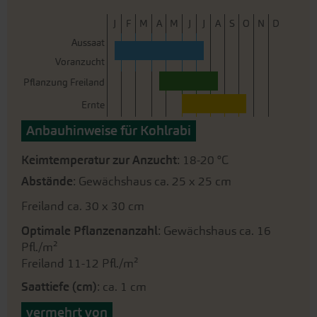
J
F
M
A
M
J
J
A
S
O
N
D
Aussaat
Voranzucht
Pflanzung Freiland
Ernte
Anbauhinweise für Kohlrabi
Keimtemperatur zur Anzucht
: 18-20 °C
Abstände
: Gewächshaus ca. 25 x 25 cm
Freiland ca. 30 x 30 cm
Optimale Pflanzenanzahl
: Gewächshaus ca. 16
Pfl./m²
Freiland 11-12 Pfl./m²
Saattiefe (cm)
: ca. 1 cm
vermehrt von