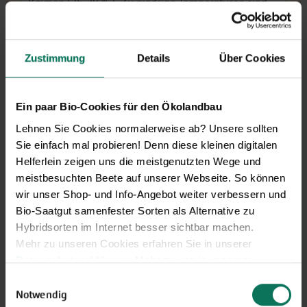
Keimen (25-28 °C). Zu niedrige Temperaturen sind
die häufigste Ursache dafür, dass Paprikasamen
nicht aufgehen. Nach dem Pikieren kühler stellen,
20-22 °C an einem hellen Platz sind ideal. Die
Zustimmung
Details
Über Cookies
Jungpflanzen vor dem Aussetzen abhärten und in
kühlen Nächten mit einem Vlies schützen. Gedeiht
auch gut auf dem Balkon in ausreichend großen
Ein paar Bio-Cookies für den Ökolandbau
Pflanzgefäßen.
Lehnen Sie Cookies normalerweise ab? Unsere sollten
Hier finden Sie ausführliche Informationen zum
Sie einfach mal probieren! Denn diese kleinen digitalen
Anbau von Paprika.
Helferlein zeigen uns die meistgenutzten Wege und
meistbesuchten Beete auf unserer Webseite. So können
Damit Sie genau die Sorten finden, die perfekt mit
wir unser Shop- und Info-Angebot weiter verbessern und
Ihren Gegebenheiten harmonieren, haben wir den
Bio-Saatgut samenfester Sorten als Alternative zu
SortenKompass Paprika & Chili
entwickelt. Mit nur
Hybridsorten im Internet besser sichtbar machen.
wenigen Klicks erhalten Sie Ihre persönliche Sorten-
Mehr zu unseren Cookies erfahren Sie in unserer
Empfehlung.
Datenschutzerklärung
. Mehr zu uns in unserem
Impressum
.
Einwilligungsauswahl
Sie können Ihre Einwilligung unter dem Link Cookie-
Notwendig