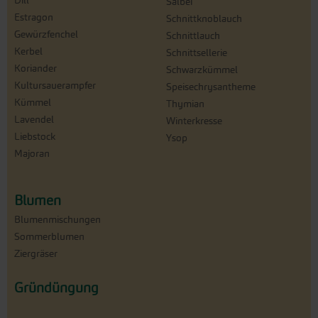
Dill
Salbei
Estragon
Schnittknoblauch
Gewürzfenchel
Schnittlauch
Kerbel
Schnittsellerie
Koriander
Schwarzkümmel
Kultursauerampfer
Speisechrysantheme
Kümmel
Thymian
Lavendel
Winterkresse
Liebstock
Ysop
Majoran
Blumen
Blumenmischungen
Sommerblumen
Ziergräser
Gründüngung