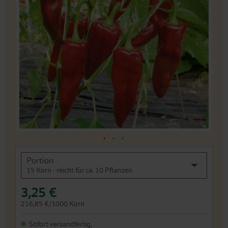
Ende
der
Bildergalerie
springen
An
Portion
den
15 Korn - reicht für ca. 10 Pflanzen
Beginn
der
3,25 €
Bildergalerie
springen
216,85 €/1000 Korn
Sofort versandfertig,