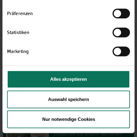
Einstellungen unten auf der Webseite jederzeit
widerrufen.
Präferenzen
Statistiken
Wir sind telefonisch erreichbar:
Marketing
Montag bis Freitag von 9:00 bis 13:30 Uhr
+49 6035 1899-0
Außerhalb der Zeiten schreiben Sie uns eine E-Mail an
Alles akzeptieren
info@bingenheimersaatgut.de
Wir helfen Ihnen gerne weiter.
Auswahl speichern
Nur notwendige Cookies
Neuheiten & Sortenempfehlungen 2026
Entdecken Sie unsere Neuheiten