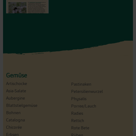
Gemüse
Artischocke
Pastinaken
Asia-Salate
Petersilienwurzel
Aubergine
Physalis
Blattstielgemüse
Porree/Lauch
Bohnen
Radies
Catalogna
Rettich
Chicorée
Rote Bete
Erbsen
Rüben