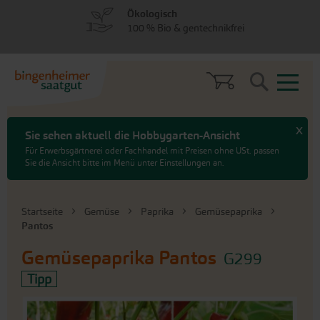
zum
zum
Ökologisch
Menü
Hauptinhalt
100 % Bio & gentechnikfrei
springen
springen
Search
x
Sie sehen aktuell die Hobbygarten-Ansicht
Für Erwerbsgärtnerei oder Fachhandel mit Preisen ohne USt. passen
Sie die Ansicht bitte im Menü unter Einstellungen an.
Startseite
Gemüse
Paprika
Gemüsepaprika
Pantos
Gemüsepaprika
Pantos
G299
Tipp
An
das