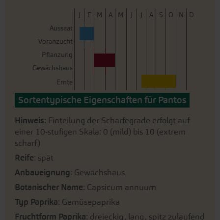
J
F
M
A
M
J
J
A
S
O
N
D
Aussaat
Voranzucht
Pflanzung
Gewächshaus
Ernte
Sortentypische Eigenschaften für Pantos
Hinweis
: Einteilung der Schärfegrade erfolgt auf
einer 10-stufigen Skala: 0 (mild) bis 10 (extrem
scharf)
Reife
: spät
Anbaueignung
: Gewächshaus
Botanischer Name
: Capsicum annuum
Typ Paprika
: Gemüsepaprika
Fruchtform Paprika
: dreieckig, lang, spitz zulaufend