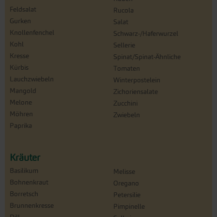
Feldsalat
Rucola
Gurken
Salat
Knollenfenchel
Schwarz-/Haferwurzel
Kohl
Sellerie
Kresse
Spinat/Spinat-Ähnliche
Kürbis
Tomaten
Lauchzwiebeln
Winterpostelein
Mangold
Zichoriensalate
Melone
Zucchini
Möhren
Zwiebeln
Paprika
Kräuter
Basilikum
Melisse
Bohnenkraut
Oregano
Borretsch
Petersilie
Brunnenkresse
Pimpinelle