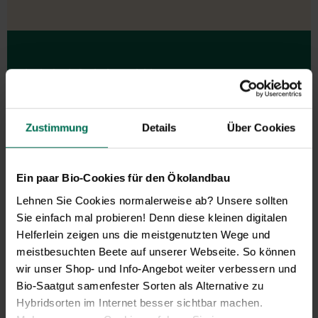
Wir sind telefonisch erreichbar:
Montag bis Freitag von 9:00 bis 13:30 Uhr
+49 6035 1899-0
Zustimmung
Details
Über Cookies
Außerhalb der Zeiten schreiben Sie uns eine E-Mail an
info@bingenheimersaatgut.de
Wir helfen Ihnen gerne weiter.
Ein paar Bio-Cookies für den Ökolandbau
Lehnen Sie Cookies normalerweise ab? Unsere sollten
Sie einfach mal probieren! Denn diese kleinen digitalen
Helferlein zeigen uns die meistgenutzten Wege und
meistbesuchten Beete auf unserer Webseite. So können
Neuheiten & Sortenempfehlungen 2026
wir unser Shop- und Info-Angebot weiter verbessern und
Entdecken Sie unsere Neuheiten
Bio-Saatgut samenfester Sorten als Alternative zu
2026: Von Freilandtomaten über
Hybridsorten im Internet besser sichtbar machen.
Gurkenspezialitäten bis hin zu