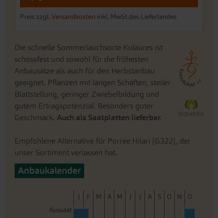
Preis zzgl.
Versandkosten
inkl. MwSt.des Lieferlandes
Die schnelle Sommerlauchsorte Kulaures ist
schossfest und sowohl für die frühesten
Anbausätze als auch für den Herbstanbau
geeignet. Pflanzen mit langen Schäften, steiler
Blattstellung, geringer Zwiebelbildung und
gutem Ertragspotenzial. Besonders guter
Geschmack.
Auch als Saatplatten lieferbar.
Empfohlene Alternative für Porree Hilari [G322], der
unser Sortiment verlassen hat.
Anbaukalender
J
F
M
A
M
J
J
A
S
O
N
D
Aussaat