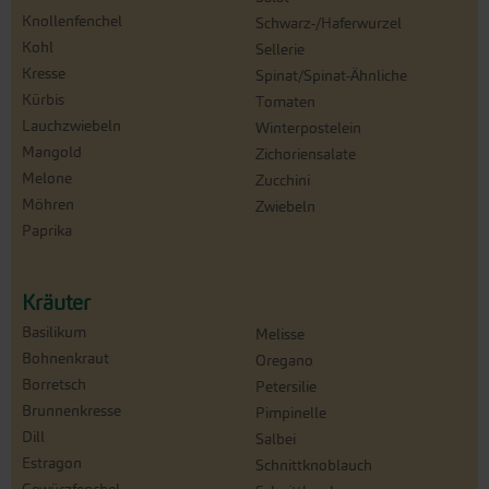
Knollenfenchel
Schwarz-/Haferwurzel
Kohl
Sellerie
Kresse
Spinat/Spinat-Ähnliche
Kürbis
Tomaten
Lauchzwiebeln
Winterpostelein
Mangold
Zichoriensalate
Melone
Zucchini
Möhren
Zwiebeln
Paprika
Kräuter
Basilikum
Melisse
Bohnenkraut
Oregano
Borretsch
Petersilie
Brunnenkresse
Pimpinelle
Dill
Salbei
Estragon
Schnittknoblauch