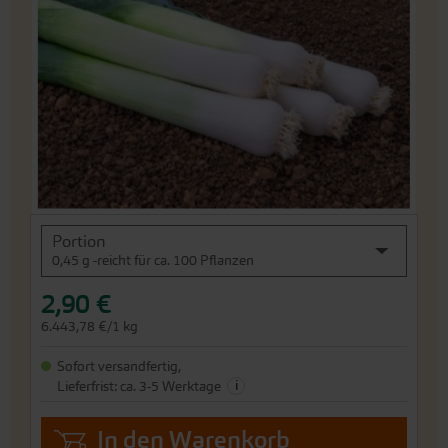
Bildergalerie
springen
An
Portion
den
0,45 g -reicht für ca. 100 Pflanzen
Beginn
der
2,90 €
Bildergalerie
springen
6.443,78 €/1 kg
Sofort versandfertig,
i
Lieferfrist: ca. 3-5 Werktage
In den Warenkorb