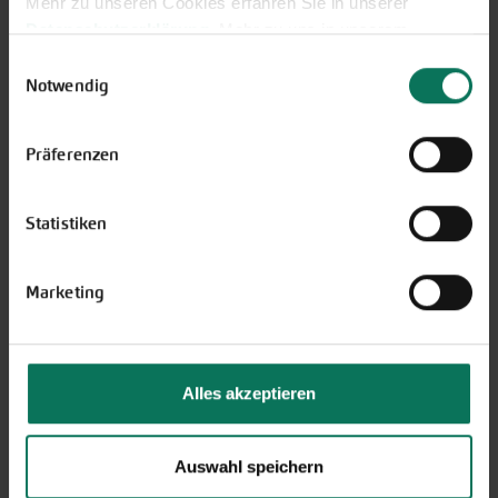
Mehr zu unseren Cookies erfahren Sie in unserer
neuen Themengärten.
Datenschutzerklärung
. Mehr zu uns in unserem
Hier online blättern
Impressum
.
Einwilligungsauswahl
Sie können Ihre Einwilligung unter dem Link Cookie-
Notwendig
Einstellungen unten auf der Webseite jederzeit
widerrufen.
Präferenzen
Statistiken
GARTEN-Nachrichten
Mit den GARTEN-Nachrichten
Marketing
erhalten Sie aktuelle Informationen
und hilfreiche Tipps und Tricks für
Ihren Hobbygarten und Balkon.
Alles akzeptieren
Hier kostenlos anmelden
Auswahl speichern