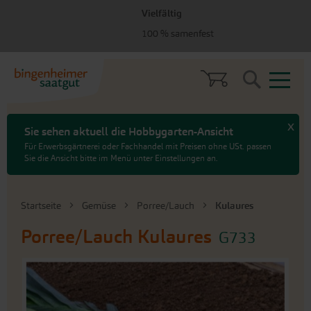
zum
zum
Vielfältig
Menü
Hauptinhalt
springen
springen
100 % samenfest
Search
x
Sie sehen aktuell die Hobbygarten-Ansicht
Für Erwerbsgärtnerei oder Fachhandel mit Preisen ohne USt. passen
Sie die Ansicht bitte im Menü unter Einstellungen an.
Startseite
Gemüse
Porree/Lauch
Kulaures
Porree/Lauch
Kulaures
G733
An
das
Ende
der