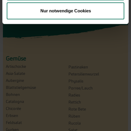
Nur notwendige Cookies
Gemüse
Artischocke
Pastinaken
Asia-Salate
Petersilienwurzel
Aubergine
Physalis
Blattstielgemüse
Porree/Lauch
Bohnen
Radies
Catalogna
Rettich
Chicorée
Rote Bete
Erbsen
Rüben
Feldsalat
Rucola
Gurken
Salat