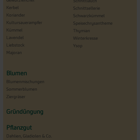
Gewürzfenchel
Schnittlauch
Kerbel
Schnittsellerie
Koriander
Schwarzkümmel
Kultursauerampfer
Speisechrysantheme
Kümmel
Thymian
Lavendel
Winterkresse
Liebstock
Ysop
Majoran
Blumen
Blumenmischungen
Sommerblumen
Ziergräser
Gründüngung
Pflanzgut
Dahlien, Gladiolen & Co.