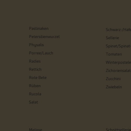
Pastinaken
Schwarz-/Haf
Petersilienwurzel
Sellerie
Physalis
Spinat/Spinat
Porree/Lauch
Tomaten
Radies
Winterpostele
Rettich
Zichoriensalat
Rote Bete
Zucchini
Rüben
Zwiebeln
Rucola
Salat
Melisse
Schnittsellerie