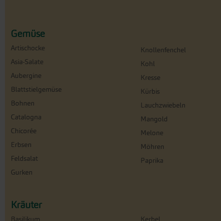
Gemüse
Artischocke
Knollenfenchel
Asia-Salate
Kohl
Aubergine
Kresse
Blattstielgemüse
Kürbis
Bohnen
Lauchzwiebeln
Catalogna
Mangold
Chicorée
Melone
Erbsen
Möhren
Feldsalat
Paprika
Gurken
Kräuter
Basilikum
Kerbel