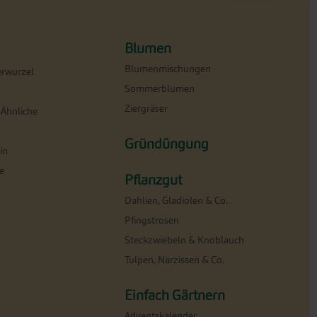
Blumen
Blumenmischungen
erwurzel
Sommerblumen
Ziergräser
-Ähnliche
Gründüngung
in
e
Pflanzgut
Dahlien, Gladiolen & Co.
Pfingstrosen
Steckzwiebeln & Knoblauch
Tulpen, Narzissen & Co.
Einfach Gärtnern
Adventskalender