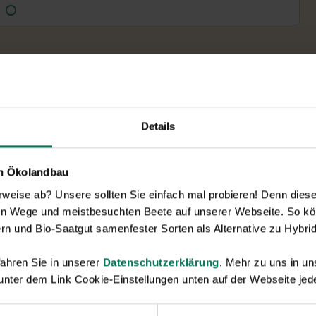
Details
en Ökolandbau
eise ab? Unsere sollten Sie einfach mal probieren! Denn diese k
en Wege und meistbesuchten Beete auf unserer Webseite. So kö
rn und Bio-Saatgut samenfester Sorten als Alternative zu Hybrid
Neuheiten & Sortenempfehlungen 2026
ahren Sie in unserer
Datenschutzerklärung
. Mehr zu uns in 
 unter dem Link Cookie-Einstellungen unten auf der Webseite jede
Entdecken Sie unsere Neuheiten
2026: Von Freilandtomaten über
Gurkenspezialitäten bis hin zu neuen