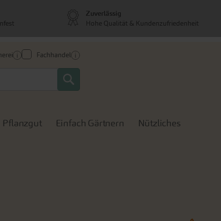
Zuverlässig
nfest
Hohe Qualität & Kundenzufriedenheit
erei
Fachhandel
Search
Pflanzgut
Einfach Gärtnern
Nützliches