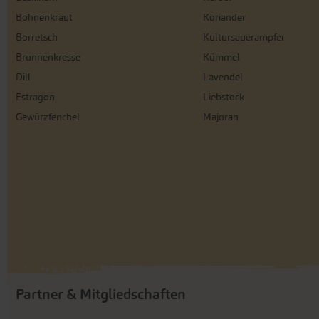
Bohnenkraut
Koriander
Borretsch
Kultursauerampfer
Brunnenkresse
Kümmel
Dill
Lavendel
Estragon
Liebstock
Gewürzfenchel
Majoran
Partner & Mitgliedschaften