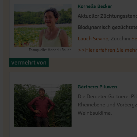
Kornelia Becker
Aktueller Züchtungsstand
Biodynamisch gezüchtete 
Lauch Sevino
, Zucchini
Se
>>Hier erfahren Sie mehr
Fotoquelle: Hendrik Rauch
vermehrt von
Gärtnerei Piluweri
Kräuter- und Samenbaubetr
Die Demeter-Gärtnerei Pil
Biologisch-dynamischer K
Rheinebene und Vorberg
Bologna, Italien. In den 
Weinbauklima.