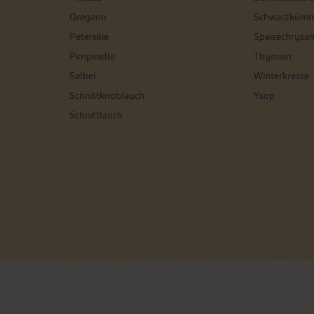
Oregano
Schwarzkümm
Petersilie
Speisechrysa
Pimpinelle
Thymian
Salbei
Winterkresse
Schnittknoblauch
Ysop
Schnittlauch