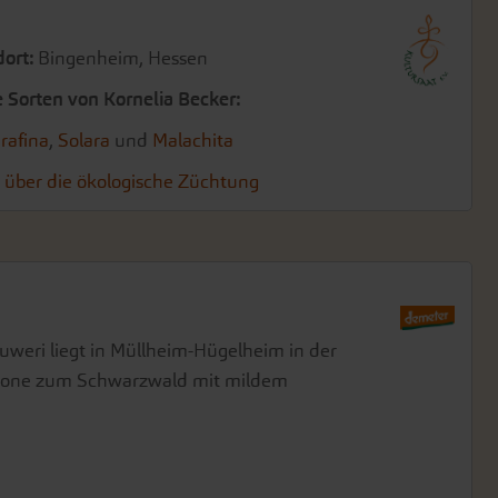
ort:
Bingenheim, Hessen
Sorten von Kornelia Becker:
rafina
,
Solara
und
Malachita
 über die ökologische Züchtung
ieb in Querciola
uweri liegt in Müllheim-Hügelheim in der
räuter- und Samenbaubetrieb in Querciola,
zone zum Schwarzwald mit mildem
Apenninen auf ca. 650 m ü. NN gelegen.