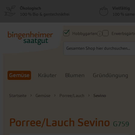
zum
zum
Ökologisch
Vielfältig
Menü
Hauptinhalt
100 % Bio & gentechnikfrei
100 % same
springen
springen
Hobbygarten
Erwerbsgärtn
Search
Gemüse
Kräuter
Blumen
Gründüngung
Startseite
Gemüse
Porree/Lauch
Sevino
Porree/Lauch
Sevino
G759