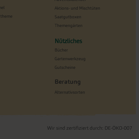
el
Aktions- und Mischtüten
ntheme
Saatgutboxen
Themengärten
Nützliches
Bücher
Gartenwerkzeug
Gutscheine
Beratung
Alternativsorten
Wir sind zertifiziert durch: DE-ÖKO-007