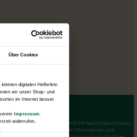
Über Cookies
leinen digitalen Helferlein
nnen wir unser Shop- und
sorten im Internet besser
GARTEN-Nachrichten
unserem
Impressum
.
rzeit widerrufen.
Mit den GARTEN-Nachrichten erhalten
Sie aktuelle Informationen und
hilfreiche Tipps und Tricks für Ihren