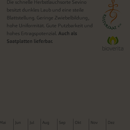
Die schnelle Herbstlauchsorte Sevino
besitzt dunkles Laub und eine steile
Blattstellung. Geringe Zwiebelbildung,
hohe Uniformität. Gute Putzbarkeit und
hohes Ertragspotenzial.
Auch als
Saatplatten lieferbar.
M
ai
J
un
J
ul
A
ug
S
ep
O
kt
N
ov
D
ez