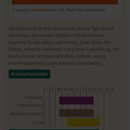
Preis zzgl.
Versandkosten
inkl. MwSt.des Lieferlandes
Die Salatsorte Di Vino ist ein Lollo Rossa Typ mit tief
weinroten, glänzenden Blättern mit besonderer
Eignung für den Baby-Leaf-Anbau. Gute Textur der
Blätter, aufrecht wachsend. Langsame Entwicklung, im
Hochsommer schossempfindlich. Robust, wenig
krankheitsanfällig, gutes Nachwuchsverhalten.
Anbaukalender
J
F
M
A
M
J
J
A
S
O
N
D
Direktsaat
Gewächshaus
Direktsaat Freiland
Ernte