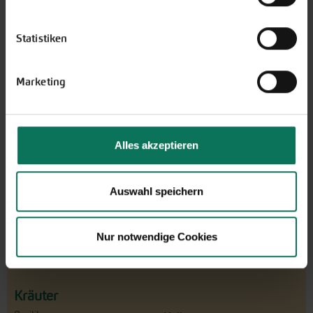
Bohnen
Radies
Catalogna
Rettich
Statistiken
Chicorée
Rote Bete
Erbsen
Rüben
Marketing
Feldsalat
Rucola
Gurken
Salat
Knollenfenchel
Schwarz-/Haferwurzel
Kohl
Sellerie
Alles akzeptieren
Kresse
Spinat/Spinat-Ähnliche
Kürbis
Tomaten
Lauchzwiebeln
Winterpostelein
Auswahl speichern
Mangold
Zichoriensalate
Melone
Zucchini
Möhren
Zwiebeln
Nur notwendige Cookies
Paprika
Kräuter