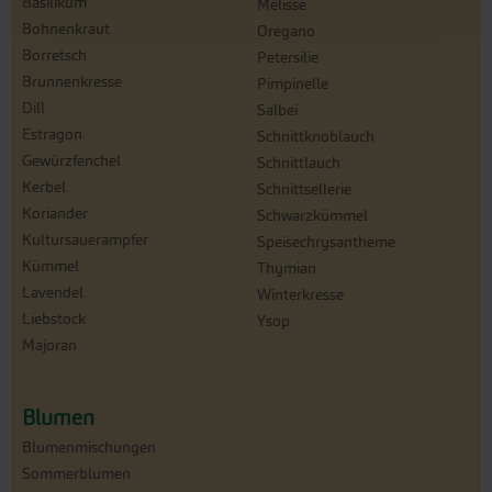
Basilikum
Melisse
Bohnenkraut
Oregano
Borretsch
Petersilie
Brunnenkresse
Pimpinelle
Dill
Salbei
Estragon
Schnittknoblauch
Gewürzfenchel
Schnittlauch
Kerbel
Schnittsellerie
Koriander
Schwarzkümmel
Kultursauerampfer
Speisechrysantheme
Kümmel
Thymian
Lavendel
Winterkresse
Liebstock
Ysop
Majoran
Blumen
Blumenmischungen
Sommerblumen