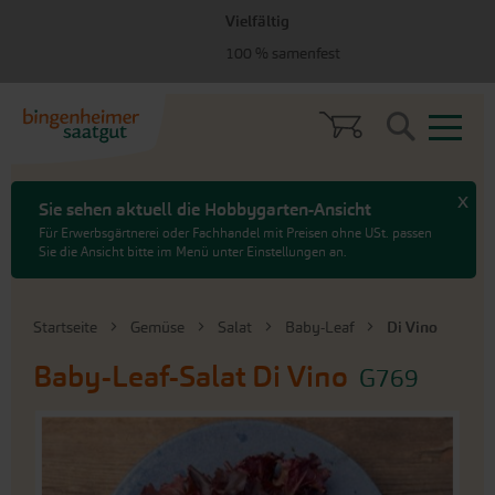
zum
zum
Vielfältig
Menü
Hauptinhalt
springen
springen
100 % samenfest
Search
x
Sie sehen aktuell die Hobbygarten-Ansicht
Für Erwerbsgärtnerei oder Fachhandel mit Preisen ohne USt. passen
Sie die Ansicht bitte im Menü unter Einstellungen an.
Startseite
Gemüse
Salat
Baby-Leaf
Di Vino
Baby-Leaf-Salat
Di Vino
G769
An
das
Ende
der