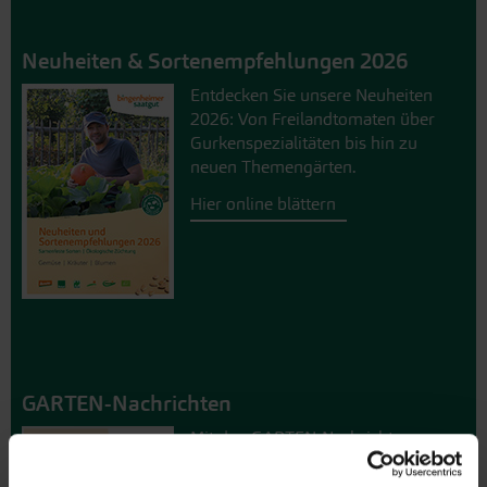
Neuheiten & Sortenempfehlungen 2026
Entdecken Sie unsere Neuheiten
2026: Von Freilandtomaten über
Gurkenspezialitäten bis hin zu
neuen Themengärten.
Hier online blättern
GARTEN-Nachrichten
Mit den GARTEN-Nachrichten
erhalten Sie aktuelle Informationen
und hilfreiche Tipps und Tricks für