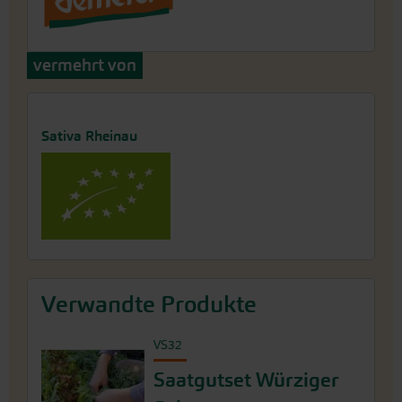
vermehrt von
Sativa Rheinau
Verwandte Produkte
VS32
Saatgutset Würziger