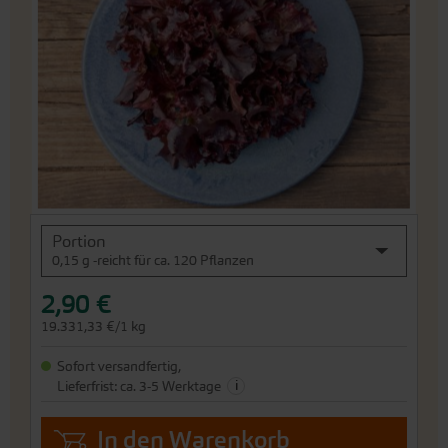
Bildergalerie
springen
An
Portion
den
0,15 g -reicht für ca. 120 Pflanzen
Beginn
der
2,90 €
Bildergalerie
springen
19.331,33 €/1 kg
Sofort versandfertig,
i
Lieferfrist: ca. 3-5 Werktage
In den Warenkorb