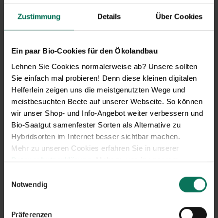
Ihren Hobbygarten und Balkon.
Zustimmung
Details
Über Cookies
Hier kostenlos anmelden
Ein paar Bio-Cookies für den Ökolandbau
Lehnen Sie Cookies normalerweise ab? Unsere sollten
Sie einfach mal probieren! Denn diese kleinen digitalen
Helferlein zeigen uns die meistgenutzten Wege und
meistbesuchten Beete auf unserer Webseite. So können
wir unser Shop- und Info-Angebot weiter verbessern und
Bio-Saatgut samenfester Sorten als Alternative zu
Hybridsorten im Internet besser sichtbar machen.
Mehr zu unseren Cookies erfahren Sie in unserer
Datenschutzerklärung
. Mehr zu uns in unserem
Gemüse
Impressum
.
Einwilligungsauswahl
Artischocke
Pastinaken
Sie können Ihre Einwilligung unter dem Link Cookie-
Notwendig
Asia-Salate
Petersilienwurzel
Einstellungen unten auf der Webseite jederzeit
Aubergine
Physalis
widerrufen.
Präferenzen
Blattstielgemüse
Porree/Lauch