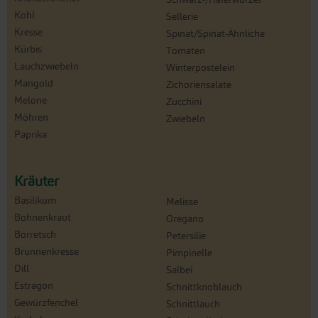
Kohl
Sellerie
Kresse
Spinat/Spinat-Ähnliche
Kürbis
Tomaten
Lauchzwiebeln
Winterpostelein
Mangold
Zichoriensalate
Melone
Zucchini
Möhren
Zwiebeln
Paprika
Kräuter
Basilikum
Melisse
Bohnenkraut
Oregano
Borretsch
Petersilie
Brunnenkresse
Pimpinelle
Dill
Salbei
Estragon
Schnittknoblauch
Gewürzfenchel
Schnittlauch