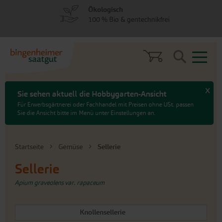
zum
zum
Ökologisch
Menü
Hauptinhalt
100 % Bio & gentechnikfrei
springen
springen
Search
x
Sie sehen aktuell die Hobbygarten-Ansicht
Für Erwerbsgärtnerei oder Fachhandel mit Preisen ohne USt. passen
Sie die Ansicht bitte im Menü unter Einstellungen an.
Startseite
Gemüse
Sellerie
Sellerie
Apium graveolens var. rapaceum
Knollensellerie