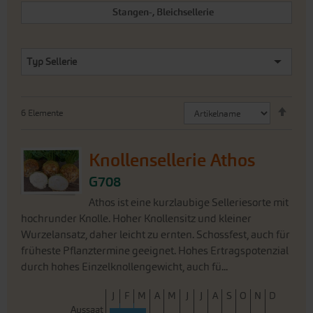
Stangen-, Bleichsellerie
Typ Sellerie
Abste
6
Elemente
sorti
Knollensellerie Athos
G708
Athos ist eine kurzlaubige Selleriesorte mit
hochrunder Knolle. Hoher Knollensitz und kleiner
Wurzelansatz, daher leicht zu ernten. Schossfest, auch für
früheste Pflanztermine geeignet. Hohes Ertragspotenzial
durch hohes Einzelknollengewicht, auch fü...
J
F
M
A
M
J
J
A
S
O
N
D
Aussaat