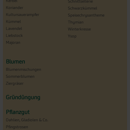
Kerbel
Schnittsellerie
Koriander
Schwarzkümmel
Kultursauerampfer
Speisechrysantheme
Kümmel
Thymian
Lavendel
Winterkresse
Liebstock
Ysop
Majoran
Blumen
Blumenmischungen
Sommerblumen
Ziergräser
Gründüngung
Pflanzgut
Dahlien, Gladiolen & Co.
Pfingstrosen