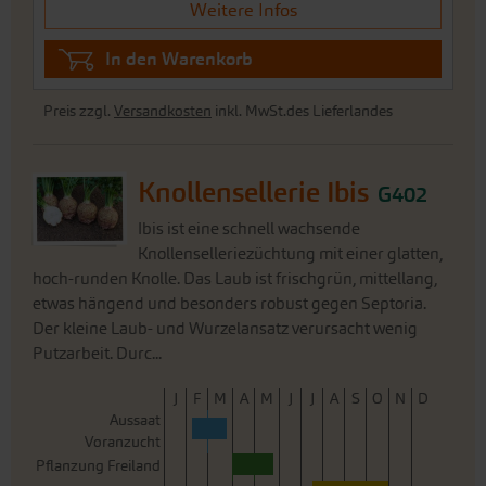
Weitere Infos
In den Warenkorb
Preis zzgl.
Versandkosten
inkl. MwSt.des Lieferlandes
Knollensellerie Ibis
G402
Ibis ist eine schnell wachsende
Knollenselleriezüchtung mit einer glatten,
hoch-runden Knolle. Das Laub ist frischgrün, mittellang,
etwas hängend und besonders robust gegen Septoria.
Der kleine Laub- und Wurzelansatz verursacht wenig
Putzarbeit. Durc...
J
F
M
A
M
J
J
A
S
O
N
D
Aussaat
Voranzucht
Pflanzung Freiland