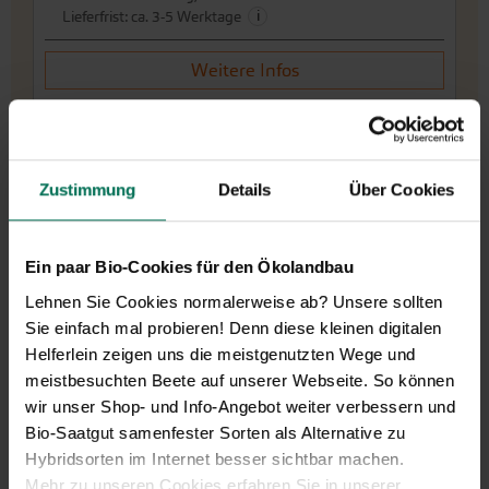
i
Lieferfrist: ca. 3-5 Werktage
Weitere Infos
In den Warenkorb
Zustimmung
Details
Über Cookies
Preis zzgl.
Versandkosten
inkl. MwSt.des Lieferlandes
Ein paar Bio-Cookies für den Ökolandbau
Lehnen Sie Cookies normalerweise ab? Unsere sollten
Sie einfach mal probieren! Denn diese kleinen digitalen
Helferlein zeigen uns die meistgenutzten Wege und
meistbesuchten Beete auf unserer Webseite. So können
wir unser Shop- und Info-Angebot weiter verbessern und
Bio-Saatgut samenfester Sorten als Alternative zu
Hybridsorten im Internet besser sichtbar machen.
Mehr zu unseren Cookies erfahren Sie in unserer