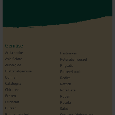
Gemüse
Artischocke
Pastinaken
Asia-Salate
Petersilienwurzel
Aubergine
Physalis
Blattstielgemüse
Porree/Lauch
Bohnen
Radies
Catalogna
Rettich
Chicorée
Rote Bete
Erbsen
Rüben
Feldsalat
Rucola
Gurken
Salat
Knollenfenchel
Schwarz-/Haferwurzel