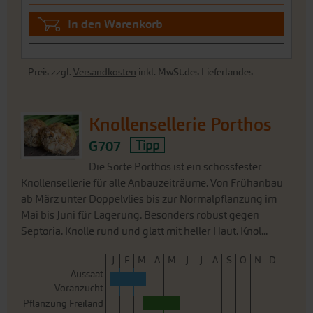
In den Warenkorb
Preis zzgl.
Versandkosten
inkl. MwSt.des Lieferlandes
Knollensellerie Porthos
G707
Tipp
Die Sorte Porthos ist ein schossfester
Knollensellerie für alle Anbauzeiträume. Von Frühanbau
ab März unter Doppelvlies bis zur Normalpflanzung im
Mai bis Juni für Lagerung. Besonders robust gegen
Septoria. Knolle rund und glatt mit heller Haut. Knol...
J
F
M
A
M
J
J
A
S
O
N
D
Aussaat
Voranzucht
Pflanzung Freiland