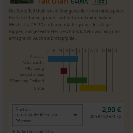
Tall Utah
G409A
Tipp
Die Sorte Tall Utah ist ein Stangensellerie mit mittelspäter
Reife, tiefdunkelgrüner Laubfarbe und mittelhohem
Wuchs. Ca. 25-30 cm lange, glatte, grüne, fleischige
Rippen, ausgezeichneter Geschmack. Sehr wüchsig und
ertragreich. Auch als Erdtopfpille...
J
F
M
A
M
J
J
A
S
O
N
D
Aussaat
Voranzucht
Pflanzung
Gewächshaus
Pflanzung Freiland
Ernte
2,90 €
Portion
0,10 g -reicht für ca. 150
28.997,00 €/1 kg
Pflanzen
Sofort versandfertig,