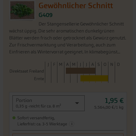
Gewöhnlicher Schnitt
G409
Der Stangensellerie Gewöhnlicher Schnitt
wächst üppig. Die sehr aromatischen dunkelgrünen
Blätter werden frisch oder getrocknet als Gewürz genutzt.
Zur Frischvermarktung und Verarbeitung, auch zum
Einfrieren als Wintervorrat geeignet. In klimabegünst...
J
F
M
A
M
J
J
A
S
O
N
D
Direktsaat Freiland
Ernte
1,95 €
Portion
0,35 g -reicht für ca. 8 m²
5.564,00 €/1 kg
Sofort versandfertig,
i
Lieferfrist: ca. 3-5 Werktage