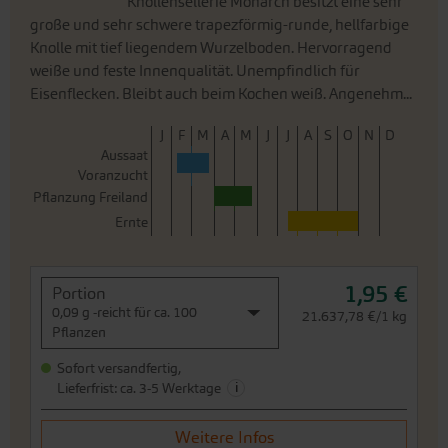
Knollensellerie Monarch besitzt eine sehr
große und sehr schwere trapezförmig-runde, hellfarbige
Knolle mit tief liegendem Wurzelboden. Hervorragend
weiße und feste Innenqualität. Unempfindlich für
Eisenflecken. Bleibt auch beim Kochen weiß. Angenehm...
J
F
M
A
M
J
J
A
S
O
N
D
Aussaat
Voranzucht
Pflanzung Freiland
Ernte
1,95 €
Portion
0,09 g -reicht für ca. 100
21.637,78 €/1 kg
Pflanzen
Sofort versandfertig,
i
Lieferfrist: ca. 3-5 Werktage
Weitere Infos