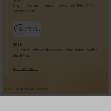
2021
Organic Farming Innovation Award (OFIA) OFIA
Science Prize
2015
1. Platz Bundeswettbewerb Ökologischer Landbau
des BMEL
mehr erfahren
© 2026 Bingenheimer Saatgut AG