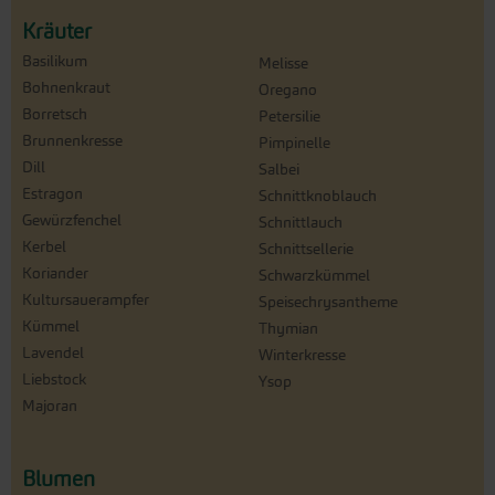
Kräuter
Basilikum
Melisse
Bohnenkraut
Oregano
Borretsch
Petersilie
Brunnenkresse
Pimpinelle
Dill
Salbei
Estragon
Schnittknoblauch
Gewürzfenchel
Schnittlauch
Kerbel
Schnittsellerie
Koriander
Schwarzkümmel
Kultursauerampfer
Speisechrysantheme
Kümmel
Thymian
Lavendel
Winterkresse
Liebstock
Ysop
Majoran
Blumen