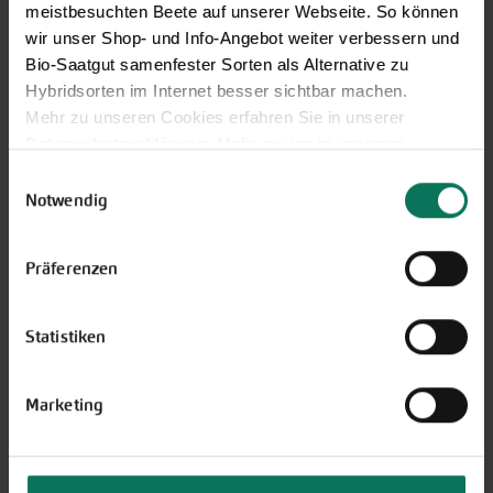
meistbesuchten Beete auf unserer Webseite. So können
wir unser Shop- und Info-Angebot weiter verbessern und
Bio-Saatgut samenfester Sorten als Alternative zu
Hybridsorten im Internet besser sichtbar machen.
Mehr zu unseren Cookies erfahren Sie in unserer
Datenschutzerklärung
. Mehr zu uns in unserem
Impressum
.
Einwilligungsauswahl
Sie können Ihre Einwilligung unter dem Link Cookie-
Notwendig
Einstellungen unten auf der Webseite jederzeit
widerrufen.
Präferenzen
Wir sind telefonisch erreichbar:
Statistiken
Montag bis Freitag von 9:00 bis 13:30 Uhr
+49 6035 1899-0
Marketing
Außerhalb der Zeiten schreiben Sie uns eine E-Mail an
info@bingenheimersaatgut.de