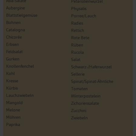
Asia-Salate
Petersilienwurzel
Aubergine
Physalis
Blattstielgemüse
Porree/Lauch
Bohnen
Radies
Catalogna
Rettich
Chicorée
Rote Bete
Erbsen
Rüben
Feldsalat
Rucola
Gurken
Salat
Knollenfenchel
Schwarz-/Haferwurzel
Kohl
Sellerie
Kresse
Spinat/Spinat-Ähnliche
Kürbis
Tomaten
Lauchzwiebeln
Winterpostelein
Mangold
Zichoriensalate
Melone
Zucchini
Möhren
Zwiebeln
Paprika