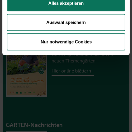
Wir helfen Ihnen gerne weiter.
Alles akzeptieren
Auswahl speichern
Neuheiten & Sortenempfehlungen 2026
Entdecken Sie unsere Neuheiten
Nur notwendige Cookies
2026: Von Freilandtomaten über
Gurkenspezialitäten bis hin zu
neuen Themengärten.
Hier online blättern
GARTEN-Nachrichten