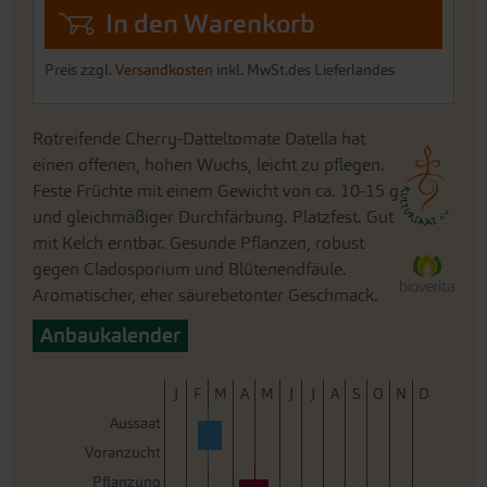
In den Warenkorb
Preis zzgl.
Versandkosten
inkl. MwSt.des Lieferlandes
Rotreifende Cherry-Datteltomate Datella hat
einen offenen, hohen Wuchs, leicht zu pflegen.
Feste Früchte mit einem Gewicht von ca. 10-15 g
und gleichmäßiger Durchfärbung. Platzfest. Gut
mit Kelch erntbar. Gesunde Pflanzen, robust
gegen Cladosporium und Blütenendfäule.
Aromatischer, eher säurebetonter Geschmack.
Anbaukalender
J
F
M
A
M
J
J
A
S
O
N
D
Aussaat
Voranzucht
Pflanzung