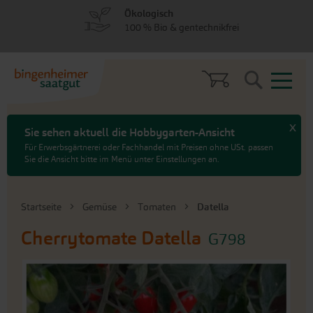
zum
zum
Ökologisch
Menü
Hauptinhalt
100 % Bio & gentechnikfrei
springen
springen
Search
x
Sie sehen aktuell die Hobbygarten-Ansicht
Für Erwerbsgärtnerei oder Fachhandel mit Preisen ohne USt. passen
Sie die Ansicht bitte im Menü unter Einstellungen an.
Startseite
Gemüse
Tomaten
Datella
Cherrytomate
Datella
G798
An
das
Ende
der