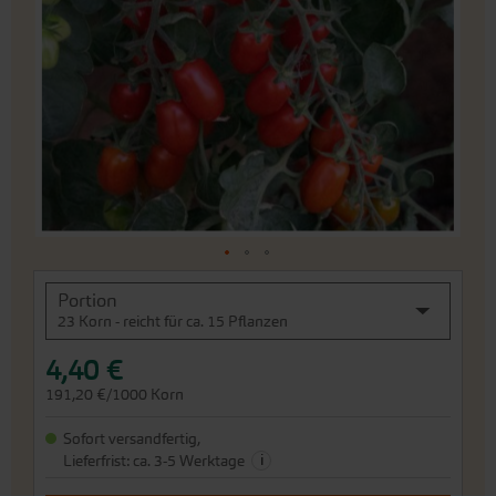
Bildergalerie
springen
An
Portion
den
23 Korn - reicht für ca. 15 Pflanzen
Beginn
der
4,40 €
Bildergalerie
springen
191,20 €/1000 Korn
Sofort versandfertig,
i
Lieferfrist: ca. 3-5 Werktage