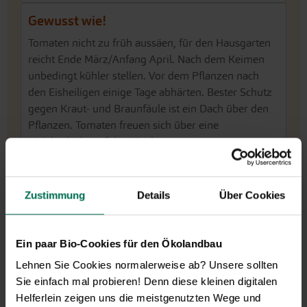
Gewusst wie!
Tomaten nicht zu früh aussäen, für den Hausgarten
reicht Ende März/Anfang April. Nach dem Keimen
unbedingt kühler stellen. Vor dem Pflanzen nach
den Eisheiligen einige Tage abhärten. Bester Schutz
gegen Kraut- und Braunfäule ist ein Dach über den
Pflanzen. Tomaten freuen sich über eine
Mulchschicht auf dem Boden.
Hier finden Sie ausführliche Informationen zum
Anbau von Tomaten.
Zustimmung
Details
Über Cookies
Manchmal fällt es schwer, aus unserer großen
Auswahl die passenden Sorten für Ihre Wünsche und
Gegebenheiten zu finden. Deshalb haben wir den
Ein paar Bio-Cookies für den Ökolandbau
SortenKompass Tomaten
entwickelt, der auf
Lehnen Sie Cookies normalerweise ab? Unsere sollten
Grundlage weniger Fragen geeignete Tomatensorten
Sie einfach mal probieren! Denn diese kleinen digitalen
vorschlägt. Probieren Sie es aus!
Helferlein zeigen uns die meistgenutzten Wege und