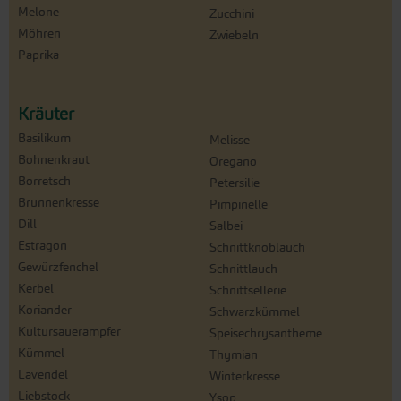
Melone
Zucchini
Möhren
Zwiebeln
Paprika
Kräuter
Basilikum
Melisse
Bohnenkraut
Oregano
Borretsch
Petersilie
Brunnenkresse
Pimpinelle
Dill
Salbei
Estragon
Schnittknoblauch
Gewürzfenchel
Schnittlauch
Kerbel
Schnittsellerie
Koriander
Schwarzkümmel
Kultursauerampfer
Speisechrysantheme
Kümmel
Thymian
Lavendel
Winterkresse
Liebstock
Ysop