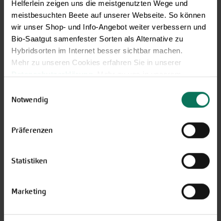
Helferlein zeigen uns die meistgenutzten Wege und
+49 6035 1899-0
meistbesuchten Beete auf unserer Webseite. So können
Außerhalb der Zeiten schreiben Sie uns eine E-Mail an
wir unser Shop- und Info-Angebot weiter verbessern und
info@bingenheimersaatgut.de
Bio-Saatgut samenfester Sorten als Alternative zu
Wir helfen Ihnen gerne weiter.
Hybridsorten im Internet besser sichtbar machen.
Mehr zu unseren Cookies erfahren Sie in unserer
Datenschutzerklärung
. Mehr zu uns in unserem
Impressum
.
Einwilligungsauswahl
Sie können Ihre Einwilligung unter dem Link Cookie-
Notwendig
Neuheiten & Sortenempfehlungen 2026
Einstellungen unten auf der Webseite jederzeit
Entdecken Sie unsere Neuheiten
widerrufen.
2026: Von Freilandtomaten über
Präferenzen
Gurkenspezialitäten bis hin zu
neuen Themengärten.
Statistiken
Hier online blättern
Marketing