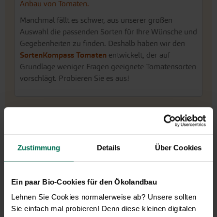
Anbau von Tomaten.
Manchmal fällt es schwer, aus unserer großen
Auswahl die passenden Sorten für Ihre Wünsche und
Gegebenheiten zu finden. Deshalb haben wir den
SortenKompass Tomaten
entwickelt, der auf
Grundlage weniger Fragen geeignete Tomatensorten
vorschlägt. Probieren Sie es aus!
Zustimmung
Details
Über Cookies
Ein paar Bio-Cookies für den Ökolandbau
Wir sind telefonisch erreichbar:
Lehnen Sie Cookies normalerweise ab? Unsere sollten
Sie einfach mal probieren! Denn diese kleinen digitalen
Montag bis Freitag von 9:00 bis 13:30 Uhr