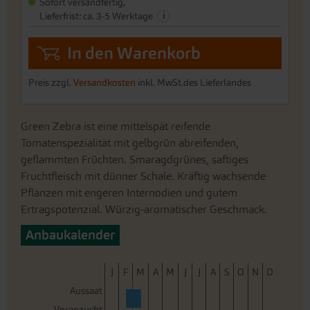
Sofort versandfertig,
i
Lieferfrist: ca. 3-5 Werktage
In den Warenkorb
Preis zzgl.
Versandkosten
inkl. MwSt.des Lieferlandes
Green Zebra ist eine mittelspät reifende
Tomatenspezialität mit gelbgrün abreifenden,
geflammten Früchten. Smaragdgrünes, saftiges
Fruchtfleisch mit dünner Schale. Kräftig wachsende
Pflanzen mit engeren Internodien und gutem
Ertragspotenzial. Würzig-aromatischer Geschmack.
Anbaukalender
J
F
M
A
M
J
J
A
S
O
N
D
Aussaat
Voranzucht