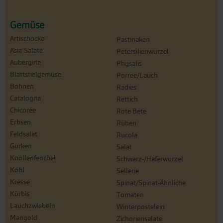
Gemüse
Artischocke
Pastinaken
Asia-Salate
Petersilienwurzel
Aubergine
Physalis
Blattstielgemüse
Porree/Lauch
Bohnen
Radies
Catalogna
Rettich
Chicorée
Rote Bete
Erbsen
Rüben
Feldsalat
Rucola
Gurken
Salat
Knollenfenchel
Schwarz-/Haferwurzel
Kohl
Sellerie
Kresse
Spinat/Spinat-Ähnliche
Kürbis
Tomaten
Lauchzwiebeln
Winterpostelein
Mangold
Zichoriensalate