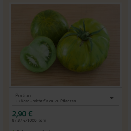
An
das
Ende
der
Bildergalerie
springen
An
Portion
den
33 Korn - reicht für ca. 20 Pflanzen
Beginn
der
2,90 €
Bildergalerie
springen
87,87 €/1000 Korn