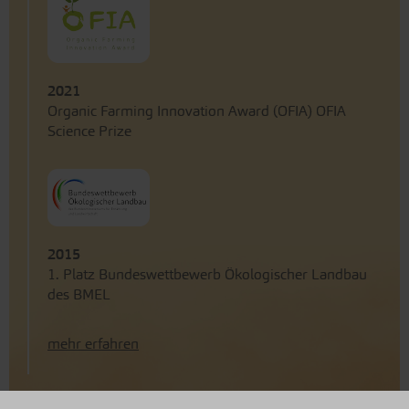
2021
Organic Farming Innovation Award (OFIA) OFIA
Science Prize
2015
1. Platz Bundeswettbewerb Ökologischer Landbau
des BMEL
mehr erfahren