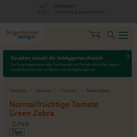
zum
zum
Ökologisch
Menü
Hauptinhalt
100 % Bio & gentechnikfrei
springen
springen
Search
x
Sie sehen aktuell die Hobbygarten-Ansicht
Für Erwerbsgärtnerei oder Fachhandel mit Preisen ohne USt. passen
Sie die Ansicht bitte im Menü unter Einstellungen an.
Startseite
Gemüse
Tomaten
Green Zebra
Normalfrüchtige Tomate
Green Zebra
G749
Tipp