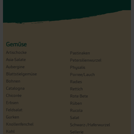
Gemüse
Artischocke
Pastinaken
Asia-Salate
Petersilienwurzel
Aubergine
Physalis
Blattstielgemüse
Porree/Lauch
Bohnen
Radies
Catalogna
Rettich
Chicorée
Rote Bete
Erbsen
Rüben
Feldsalat
Rucola
Gurken
Salat
Knollenfenchel
Schwarz-/Haferwurzel
Kohl
Sellerie