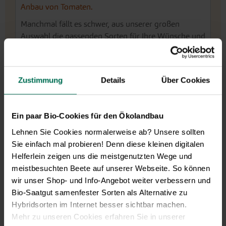
Anbau von Tomaten.
Manchmal fällt es schwer, aus unserer großen
Auswahl die passenden Sorten für Ihre Wünsche und
Gegebenheiten zu finden. Deshalb haben wir den
SortenKompass Tomaten
entwickelt, der auf
Grundlage weniger Fragen geeignete Tomatensorten
Zustimmung
Details
Über Cookies
vorschlägt. Probieren Sie es aus!
Ein paar Bio-Cookies für den Ökolandbau
Lehnen Sie Cookies normalerweise ab? Unsere sollten
Sie einfach mal probieren! Denn diese kleinen digitalen
Helferlein zeigen uns die meistgenutzten Wege und
meistbesuchten Beete auf unserer Webseite. So können
wir unser Shop- und Info-Angebot weiter verbessern und
Bio-Saatgut samenfester Sorten als Alternative zu
Hybridsorten im Internet besser sichtbar machen.
Mehr zu unseren Cookies erfahren Sie in unserer