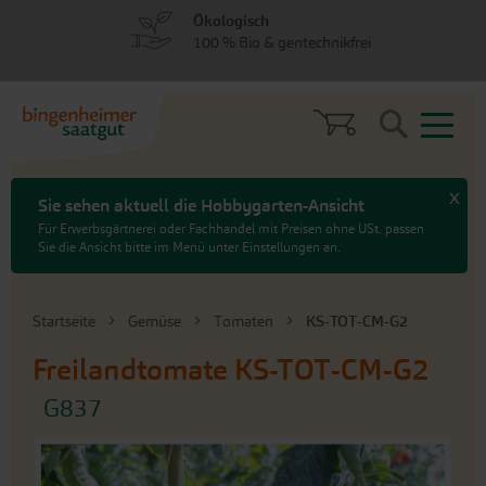
zum
zum
Ökologisch
Menü
Hauptinhalt
100 % Bio & gentechnikfrei
springen
springen
Search
x
Sie sehen aktuell die Hobbygarten-Ansicht
Für Erwerbsgärtnerei oder Fachhandel mit Preisen ohne USt. passen
Sie die Ansicht bitte im Menü unter Einstellungen an.
Startseite
Gemüse
Tomaten
KS-TOT-CM-G2
Freilandtomate
KS-TOT-CM-G2
G837
An
das