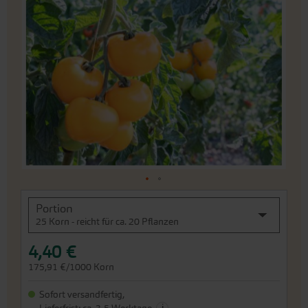
Ende
der
Bildergalerie
springen
An
Portion
den
25 Korn - reicht für ca. 20 Pflanzen
Beginn
der
4,40 €
Bildergalerie
springen
175,91 €/1000 Korn
Sofort versandfertig,
i