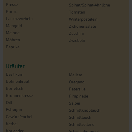
Kresse
Spinat/Spinat-Ähnliche
Kürbis
Tomaten
Lauchzwiebeln
Winterpostelein
Mangold
Zichoriensalate
Melone
Zucchini
Möhren
Zwiebeln
Paprika
Kräuter
Basilikum
Melisse
Bohnenkraut
Oregano
Borretsch
Petersilie
Brunnenkresse
Pimpinelle
Dill
Salbei
Estragon
Schnittknoblauch
Gewürzfenchel
Schnittlauch
Kerbel
Schnittsellerie
Koriander
Schwarzkümmel