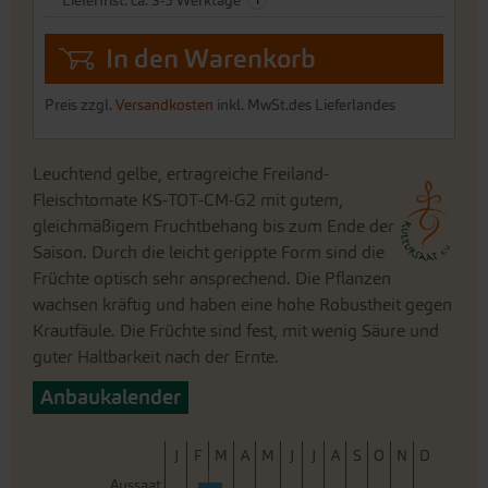
Lieferfrist: ca. 3-5 Werktage
In den Warenkorb
Preis zzgl.
Versandkosten
inkl. MwSt.des Lieferlandes
Leuchtend gelbe, ertragreiche Freiland-
Fleischtomate KS-TOT-CM-G2 mit gutem,
gleichmäßigem Fruchtbehang bis zum Ende der
Saison. Durch die leicht gerippte Form sind die
Früchte optisch sehr ansprechend. Die Pflanzen
wachsen kräftig und haben eine hohe Robustheit gegen
Krautfäule. Die Früchte sind fest, mit wenig Säure und
guter Haltbarkeit nach der Ernte.
Anbaukalender
J
F
M
A
M
J
J
A
S
O
N
D
Aussaat