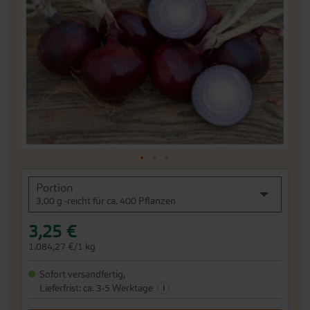
Bildergalerie
springen
An
Portion
den
3,00 g -reicht für ca. 400 Pflanzen
Beginn
der
3,25 €
Bildergalerie
springen
1.084,27 €/1 kg
Sofort versandfertig,
i
Lieferfrist: ca. 3-5 Werktage