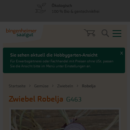
zum
zum
Ökologisch
Menü
Hauptinhalt
100 % Bio & gentechnikfrei
springen
springen
Search
x
Sie sehen aktuell die Hobbygarten-Ansicht
Für Erwerbsgärtnerei oder Fachhandel mit Preisen ohne USt. passen
Sie die Ansicht bitte im Menü unter Einstellungen an.
Startseite
Gemüse
Zwiebeln
Robelja
Zwiebel
Robelja
G463
An
das
Ende
der