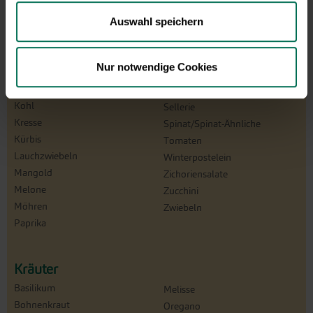
Catalogna
Rettich
Auswahl speichern
Chicorée
Rote Bete
Erbsen
Rüben
Feldsalat
Rucola
Nur notwendige Cookies
Gurken
Salat
Knollenfenchel
Schwarz-/Haferwurzel
Kohl
Sellerie
Kresse
Spinat/Spinat-Ähnliche
Kürbis
Tomaten
Lauchzwiebeln
Winterpostelein
Mangold
Zichoriensalate
Melone
Zucchini
Möhren
Zwiebeln
Paprika
Kräuter
Basilikum
Melisse
Bohnenkraut
Oregano