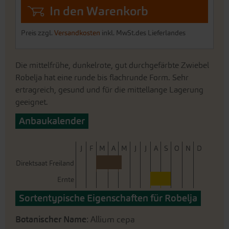
In den Warenkorb
Preis zzgl.
Versandkosten
inkl. MwSt.des Lieferlandes
Die mittelfrühe, dunkelrote, gut durchgefärbte Zwiebel
Robelja hat eine runde bis flachrunde Form. Sehr
ertragreich, gesund und für die mittellange Lagerung
geeignet.
Anbaukalender
J
F
M
A
M
J
J
A
S
O
N
D
Direktsaat Freiland
Ernte
Sortentypische Eigenschaften für Robelja
Botanischer Name
: Allium cepa