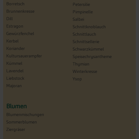
Borretsch
Petersilie
Brunnenkresse
Pimpinelle
Dill
Salbei
Estragon
Schnittknoblauch
Gewürzfenchel
Schnittlauch
Kerbel
Schnittsellerie
Koriander
Schwarzkümmel
Kultursauerampfer
Speisechrysantheme
Kümmel
Thymian
Lavendel
Winterkresse
Liebstock
Ysop
Majoran
Blumen
Blumenmischungen
Sommerblumen
Ziergräser