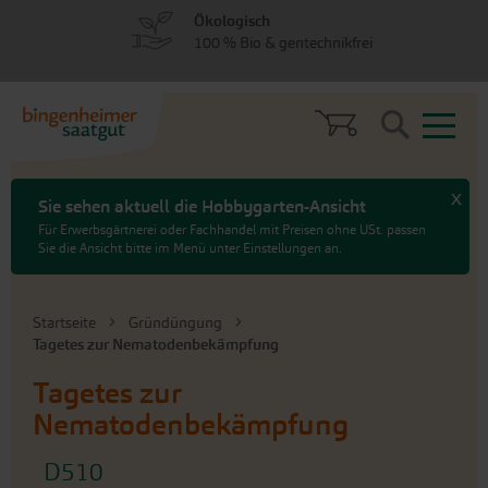
zum
zum
Ökologisch
Menü
Hauptinhalt
100 % Bio & gentechnikfrei
springen
springen
Search
x
Sie sehen aktuell die Hobbygarten-Ansicht
Für Erwerbsgärtnerei oder Fachhandel mit Preisen ohne USt. passen
Sie die Ansicht bitte im Menü unter Einstellungen an.
Startseite
Gründüngung
Tagetes zur Nematodenbekämpfung
Tagetes zur
Nematodenbekämpfung
D510