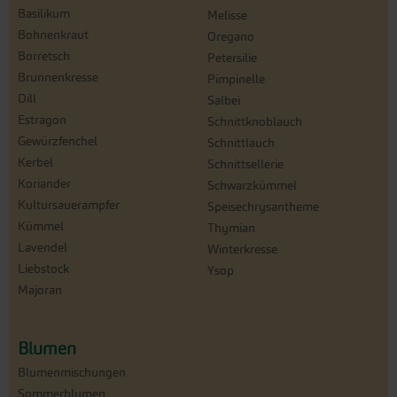
Basilikum
Melisse
Bohnenkraut
Oregano
Borretsch
Petersilie
Brunnenkresse
Pimpinelle
Dill
Salbei
Estragon
Schnittknoblauch
Gewürzfenchel
Schnittlauch
Kerbel
Schnittsellerie
Koriander
Schwarzkümmel
Kultursauerampfer
Speisechrysantheme
Kümmel
Thymian
Lavendel
Winterkresse
Liebstock
Ysop
Majoran
Blumen
Blumenmischungen
Sommerblumen