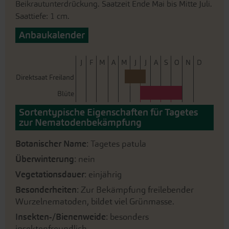
Beikrautunterdrückung. Saatzeit Ende Mai bis Mitte Juli.
Saattiefe: 1 cm.
Anbaukalender
J
F
M
A
M
J
J
A
S
O
N
D
Direktsaat Freiland
Blüte
Sortentypische Eigenschaften für Tagetes
zur Nematodenbekämpfung
Botanischer Name
: Tagetes patula
Überwinterung
: nein
Vegetationsdauer
: einjährig
Besonderheiten
: Zur Bekämpfung freilebender
Wurzelnematoden, bildet viel Grünmasse.
Insekten-/Bienenweide
: besonders
insektenfreundlich