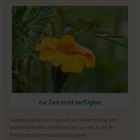
An
das
Ende
der
Bildergalerie
springen
An
zur Zeit nicht verfügbar
den
Beginn
der
Tagetes patula-Linie speziell zur Bekämpfung von
Bildergalerie
wandernden Wurzelnematoden um bis zu 95 %.
springen
Reichliche Grünmassebildung, gute