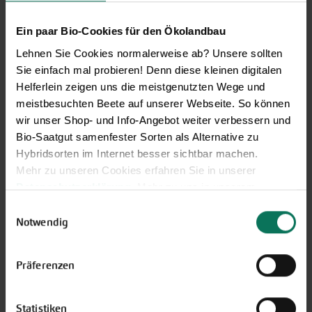
und hilfreiche Tipps und Tricks für
Ihren Hobbygarten und Balkon.
Ein paar Bio-Cookies für den Ökolandbau
Hier kostenlos anmelden
Lehnen Sie Cookies normalerweise ab? Unsere sollten
Sie einfach mal probieren! Denn diese kleinen digitalen
Helferlein zeigen uns die meistgenutzten Wege und
meistbesuchten Beete auf unserer Webseite. So können
wir unser Shop- und Info-Angebot weiter verbessern und
Bio-Saatgut samenfester Sorten als Alternative zu
Hybridsorten im Internet besser sichtbar machen.
Mehr zu unseren Cookies erfahren Sie in unserer
Datenschutzerklärung
. Mehr zu uns in unserem
Impressum
.
Einwilligungsauswahl
Sie können Ihre Einwilligung unter dem Link Cookie-
Notwendig
Einstellungen unten auf der Webseite jederzeit
Gemüse
widerrufen.
Präferenzen
Artischocke
Pastinaken
Asia-Salate
Petersilienwurzel
Aubergine
Physalis
Statistiken