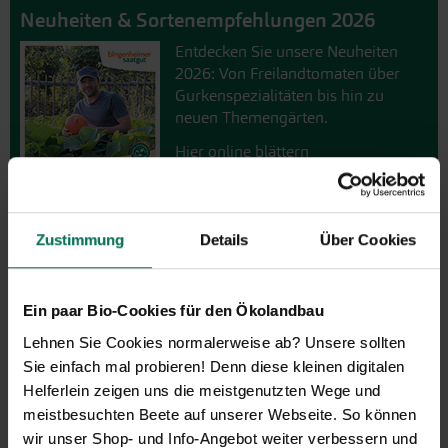
Neuheiten & Sortenempfehlungen 2026
Entdecken Sie unsere Neuheiten
2026: Von Freilandtomaten über
Gurkenspezialitäten bis hin zu
neuen Themengärten.
Hier online blättern
Zustimmung
Details
Über Cookies
Ein paar Bio-Cookies für den Ökolandbau
GARTEN-Nachrichten
Lehnen Sie Cookies normalerweise ab? Unsere sollten
Mit den GARTEN-Nachrichten
Sie einfach mal probieren! Denn diese kleinen digitalen
erhalten Sie aktuelle Informationen
Helferlein zeigen uns die meistgenutzten Wege und
und hilfreiche Tipps und Tricks für
meistbesuchten Beete auf unserer Webseite. So können
Ihren Hobbygarten und Balkon.
wir unser Shop- und Info-Angebot weiter verbessern und