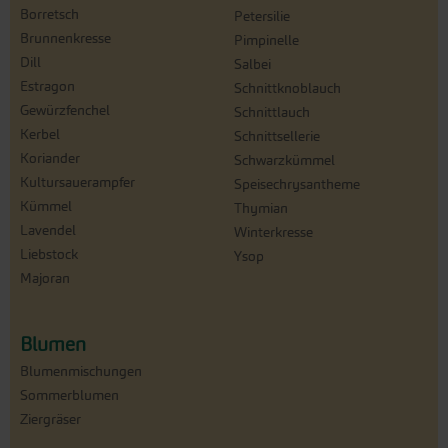
Borretsch
Petersilie
Brunnenkresse
Pimpinelle
Dill
Salbei
Estragon
Schnittknoblauch
Gewürzfenchel
Schnittlauch
Kerbel
Schnittsellerie
Koriander
Schwarzkümmel
Kultursauerampfer
Speisechrysantheme
Kümmel
Thymian
Lavendel
Winterkresse
Liebstock
Ysop
Majoran
Blumen
Blumenmischungen
Sommerblumen
Ziergräser