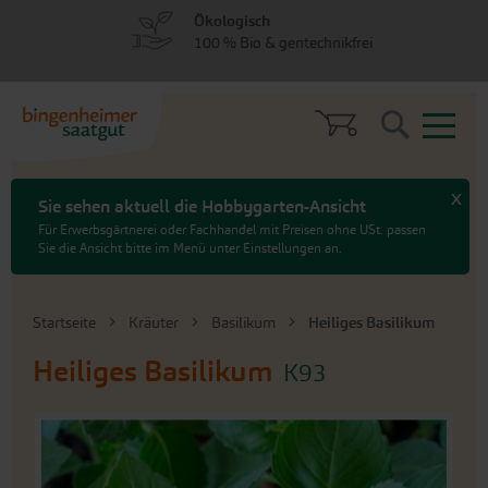
zum
zum
Ökologisch
Menü
Hauptinhalt
100 % Bio & gentechnikfrei
springen
springen
Search
x
Sie sehen aktuell die Hobbygarten-Ansicht
Für Erwerbsgärtnerei oder Fachhandel mit Preisen ohne USt. passen
Sie die Ansicht bitte im Menü unter Einstellungen an.
Startseite
Kräuter
Basilikum
Heiliges Basilikum
Heiliges Basilikum
K93
An
das
Ende
der