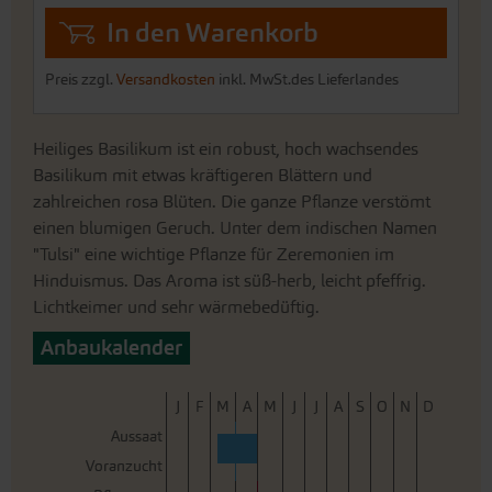
In den Warenkorb
Preis zzgl.
Versandkosten
inkl. MwSt.des Lieferlandes
Heiliges Basilikum ist ein robust, hoch wachsendes
Basilikum mit etwas kräftigeren Blättern und
zahlreichen rosa Blüten. Die ganze Pflanze verstömt
einen blumigen Geruch. Unter dem indischen Namen
"Tulsi" eine wichtige Pflanze für Zeremonien im
Hinduismus. Das Aroma ist süß-herb, leicht pfeffrig.
Lichtkeimer und sehr wärmebedüftig.
Anbaukalender
J
F
M
A
M
J
J
A
S
O
N
D
Aussaat
Voranzucht