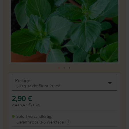
Bildergalerie
springen
An
Portion
den
1,20 g -reicht für ca. 20 m²
Beginn
der
2,90 €
Bildergalerie
springen
2.416,42 €/1 kg
Sofort versandfertig,
i
Lieferfrist: ca. 3-5 Werktage