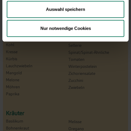
Catalogna
Rettich
Auswahl speichern
Chicorée
Rote Bete
Erbsen
Rüben
Feldsalat
Rucola
Nur notwendige Cookies
Gurken
Salat
Knollenfenchel
Schwarz-/Haferwurzel
Kohl
Sellerie
Kresse
Spinat/Spinat-Ähnliche
Kürbis
Tomaten
Lauchzwiebeln
Winterpostelein
Mangold
Zichoriensalate
Melone
Zucchini
Möhren
Zwiebeln
Paprika
Kräuter
Basilikum
Melisse
Bohnenkraut
Oregano