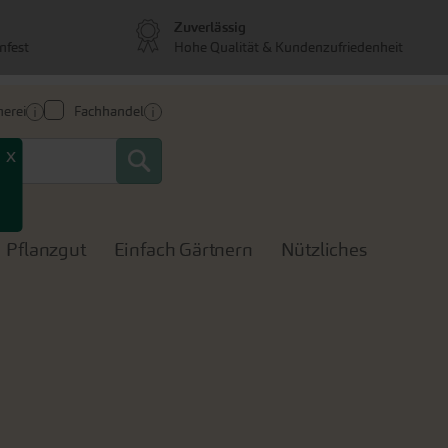
Zuverlässig
nfest
Hohe Qualität & Kundenzufriedenheit
erei
Fachhandel
Search
x
Pflanzgut
Einfach Gärtnern
Nützliches