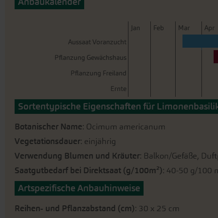
Anbaukalender
der
Bildergalerie
springen
J
an
F
eb
M
ar
A
pr
Aussaat Voranzucht
Pflanzung Gewächshaus
Pflanzung Freiland
Ernte
Sortentypische Eigenschaften für Limonenbasil
Botanischer Name
: Ocimum americanum
Vegetationsdauer
: einjährig
Verwendung Blumen und Kräuter
: Balkon/Gefäße, Duft
Saatgutbedarf bei Direktsaat (g/100m²)
: 40-50 g/100 
Artspezifische Anbauhinweise
Reihen- und Pflanzabstand (cm)
: 30 x 25 cm