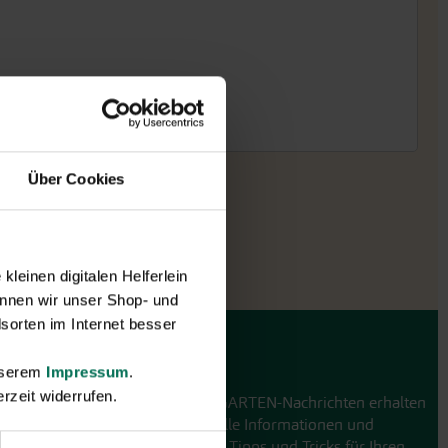
Über Cookies
leinen digitalen Helferlein
nnen wir unser Shop- und
sorten im Internet besser
GARTEN-Nachrichten
unserem
Impressum
.
rzeit widerrufen.
Mit den GARTEN-Nachrichten erhalten
Sie aktuelle Informationen und
hilfreiche Tipps und Tricks für Ihren