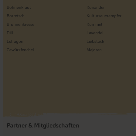
Bohnenkraut
Koriander
Borretsch
Kultursauerampfer
Brunnenkresse
Kümmel
Dill
Lavendel
Estragon
Liebstock
Gewürzfenchel
Majoran
Partner & Mitgliedschaften