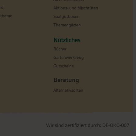
el
Aktions- und Mischtüten
ntheme
Saatgutboxen
Themengärten
Nützliches
Bücher
Gartenwerkzeug
Gutscheine
Beratung
Alternativsorten
Wir sind zertifiziert durch: DE-ÖKO-007