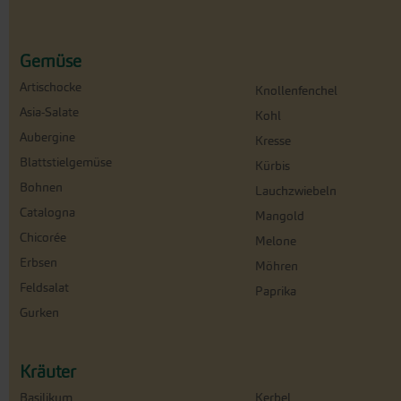
Gemüse
Artischocke
Knollenfenchel
Asia-Salate
Kohl
Aubergine
Kresse
Blattstielgemüse
Kürbis
Bohnen
Lauchzwiebeln
Catalogna
Mangold
Chicorée
Melone
Erbsen
Möhren
Feldsalat
Paprika
Gurken
Kräuter
Basilikum
Kerbel