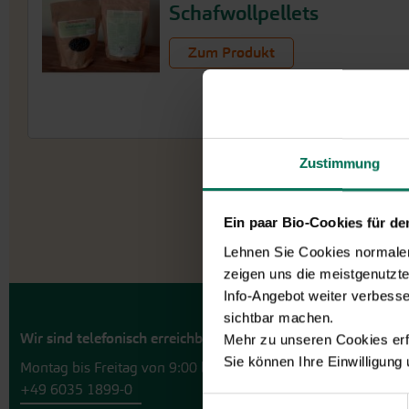
Schafwollpellets
Zum Produkt
Zustimmung
Ein paar Bio-Cookies für d
Lehnen Sie Cookies normalerw
zeigen uns die meistgenutzt
Info-Angebot weiter verbesse
sichtbar machen.
Wir sind telefonisch erreichbar:
Mehr zu unseren Cookies erf
Sie können Ihre Einwilligung
Montag bis Freitag von 9:00 bis 13:30 Uhr
+49 6035 1899-0
Einwilligungsauswahl