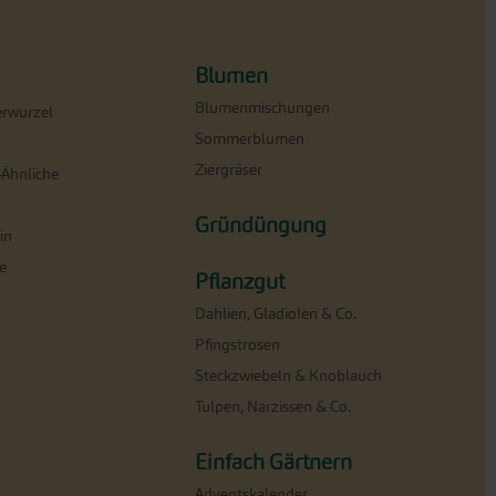
Blumen
Blumenmischungen
erwurzel
Sommerblumen
Ziergräser
-Ähnliche
Gründüngung
in
e
Pflanzgut
Dahlien, Gladiolen & Co.
Pfingstrosen
Steckzwiebeln & Knoblauch
Tulpen, Narzissen & Co.
Einfach Gärtnern
Adventskalender