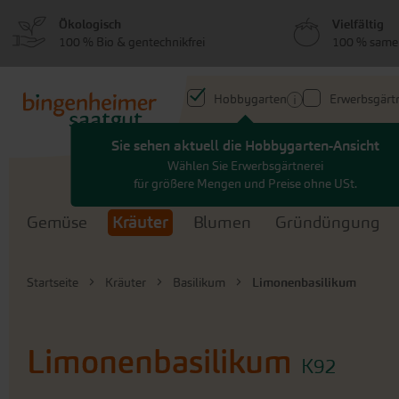
zum
zum
Ökologisch
Vielfältig
Menü
Hauptinhalt
100 % Bio & gentechnikfrei
100 % same
springen
springen
Hobbygarten
Erwerbsgärtn
Sie sehen aktuell die Hobbygarten-Ansicht
Search
Wählen Sie Erwerbsgärtnerei
für größere Mengen und Preise ohne USt.
Gemüse
Kräuter
Blumen
Gründüngung
Startseite
Kräuter
Basilikum
Limonenbasilikum
Limonenbasilikum
K92