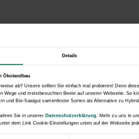
Details
en Ökolandbau
eise ab? Unsere sollten Sie einfach mal probieren! Denn diese k
en Wege und meistbesuchten Beete auf unserer Webseite. So kö
rn und Bio-Saatgut samenfester Sorten als Alternative zu Hybrid
Neuheiten & Sortenempfehlungen 2026
ahren Sie in unserer
Datenschutzerklärung
. Mehr zu uns in 
 unter dem Link Cookie-Einstellungen unten auf der Webseite jede
Entdecken Sie unsere Neuheiten
2026: Von Freilandtomaten über
Gurkenspezialitäten bis hin zu neuen