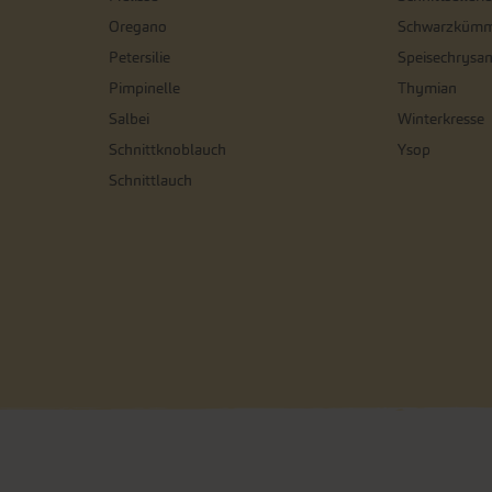
Oregano
Schwarzkümm
Petersilie
Speisechrysa
Pimpinelle
Thymian
Salbei
Winterkresse
Schnittknoblauch
Ysop
Schnittlauch