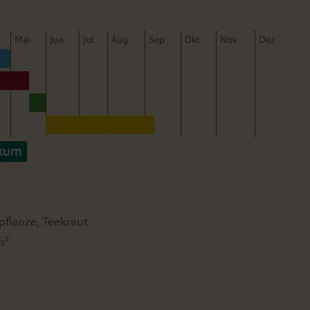
M
ai
J
un
J
ul
A
ug
S
ep
O
kt
N
ov
D
ez
ikum
pflanze, Teekraut
m²