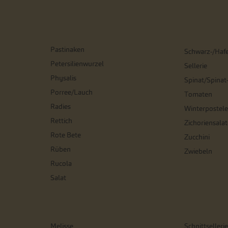
Pastinaken
Schwarz-/Haf
Petersilienwurzel
Sellerie
Physalis
Spinat/Spinat
Porree/Lauch
Tomaten
Radies
Winterpostele
Rettich
Zichoriensalat
Rote Bete
Zucchini
Rüben
Zwiebeln
Rucola
Salat
Melisse
Schnittsellerie