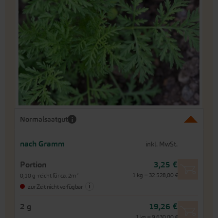
Bildergalerie
springen
An
Normalsaatgut
den
Beginn
der
nach Gramm
inkl. MwSt.
Bildergalerie
springen
Portion
3,25 €
1 kg = 32.528,00 €
0,10 g -reicht für ca. 2m²
i
zur Zeit nicht verfügbar
2 g
19,26 €
1 kg = 9.630,00 €