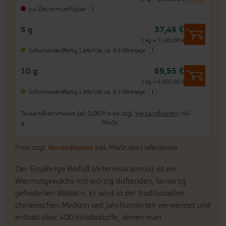
i
zur Zeit nicht verfügbar
5 g
37,45 €
1 kg = 7.490,00 €
i
Sofort versandfertig,
Lieferfrist: ca. 3-5 Werktage
10 g
69,55 €
1 kg = 6.955,00 €
i
Sofort versandfertig,
Lieferfrist: ca. 3-5 Werktage
Tausendkornmasse (ø): 0,06
Preise zzgl.
Versandkosten
inkl.
g
MwSt.
Preis zzgl.
Versandkosten
inkl. MwSt.des Lieferlandes
Der Einjährige Beifuß (Artemisia annua) ist ein
Wermutgewächs mit würzig duftenden, farnartig
gefiederten Blättern. Er wird in der traditionellen
chinesischen Medizin seit Jahrhunderten verwendet und
enthält über 400 Inhaltsstoffe, denen man