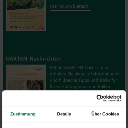
Hier online blättern
GARTEN-Nachrichten
Mit den GARTEN-Nachrichten
erhalten Sie aktuelle Informationen
und hilfreiche Tipps und Tricks für
Ihren Hobbygarten und Balkon.
Hier kostenlos anmelden
Zustimmung
Details
Über Cookies