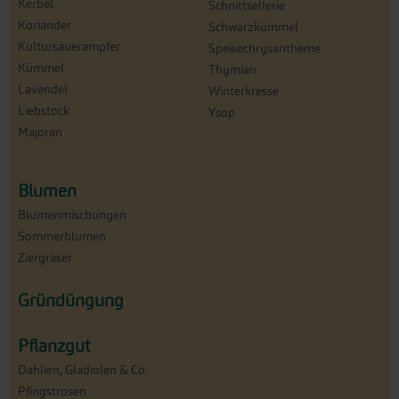
Kerbel
Schnittsellerie
Koriander
Schwarzkümmel
Kultursauerampfer
Speisechrysantheme
Kümmel
Thymian
Lavendel
Winterkresse
Liebstock
Ysop
Majoran
Blumen
Blumenmischungen
Sommerblumen
Ziergräser
Gründüngung
Pflanzgut
Dahlien, Gladiolen & Co.
Pfingstrosen