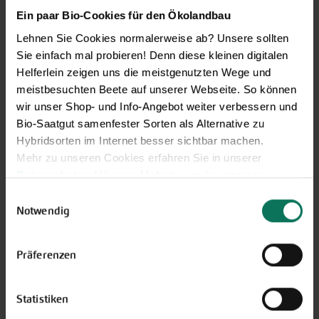
Ein paar Bio-Cookies für den Ökolandbau
Lehnen Sie Cookies normalerweise ab? Unsere sollten
Sie einfach mal probieren! Denn diese kleinen digitalen
Helferlein zeigen uns die meistgenutzten Wege und
meistbesuchten Beete auf unserer Webseite. So können
wir unser Shop- und Info-Angebot weiter verbessern und
Bio-Saatgut samenfester Sorten als Alternative zu
Gemüse
Hybridsorten im Internet besser sichtbar machen.
Artischocke
Pastinaken
Mehr zu unseren Cookies erfahren Sie in unserer
Asia-Salate
Petersilienwurzel
Datenschutzerklärung
. Mehr zu uns in unserem
Aubergine
Physalis
Impressum
.
Einwilligungsauswahl
Blattstielgemüse
Porree/Lauch
Sie können Ihre Einwilligung unter dem Link Cookie-
Notwendig
Bohnen
Radies
Einstellungen unten auf der Webseite jederzeit
Catalogna
Rettich
widerrufen.
Chicorée
Rote Bete
Präferenzen
Erbsen
Rüben
Feldsalat
Rucola
Statistiken
Gurken
Salat
Knollenfenchel