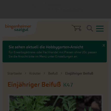
zum
zum
Vielfältig
Menü
Hauptinhalt
springen
springen
100 % samenfest
Search
x
Sie sehen aktuell die Hobbygarten-Ansicht
Für Erwerbsgärtnerei oder Fachhandel mit Preisen ohne USt. passen
Sie die Ansicht bitte im Menü unter Einstellungen an.
Startseite
Kräuter
Beifuß
Einjähriger Beifuß
Einjähriger Beifuß
K47
An
das
Ende
der