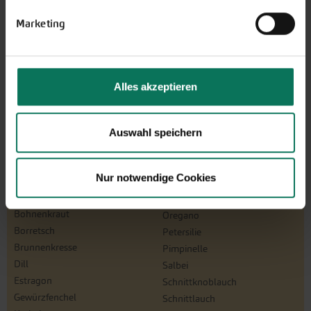
Schwarz-/Haferwurzel
Kohl
Sellerie
Marketing
Kresse
Spinat/Spinat-Ähnliche
Kürbis
Tomaten
Lauchzwiebeln
Winterpostelein
Mangold
Zichoriensalate
Alles akzeptieren
Melone
Zucchini
Möhren
Zwiebeln
Auswahl speichern
Paprika
Kräuter
Nur notwendige Cookies
Basilikum
Melisse
Bohnenkraut
Oregano
Borretsch
Petersilie
Brunnenkresse
Pimpinelle
Dill
Salbei
Estragon
Schnittknoblauch
Gewürzfenchel
Schnittlauch