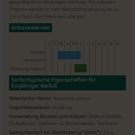
gesundheitliche Wirkungen nachsagt. Die robusten
Pflanzen werden je nach Nährstoffversorgung bis zu
1,8 m hoch. Die Pollen sind allergen.
Anbaukalender
J
F
M
A
M
J
J
A
S
O
N
D
Aussaat
Voranzucht
Pflanzung Freiland
Sortentypische Eigenschaften für
Einjähriger Beifuß
Botanischer Name
: Artemisia annua
Vegetationsdauer
: einjährig
Verwendung Blumen und Kräuter
: Balkon/Gefäße,
Duftpflanze, Insekten- & Bienenweide, Teekraut
Saatgutbedarf bei Direktsaat (g/100m²)
: 25 g