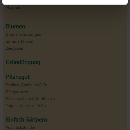
Liebstock
Ysop
Majoran
Blumen
Blumenmischungen
Sommerblumen
Ziergräser
Gründüngung
Pflanzgut
Dahlien, Gladiolen & Co.
Pfingstrosen
Steckzwiebeln & Knoblauch
Tulpen, Narzissen & Co.
Einfach Gärtnern
Adventskalender