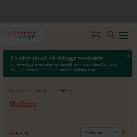
zum
zum
Vielfältig
Menü
Hauptinhalt
springen
springen
100 % samenfest
Search
x
Sie sehen aktuell die Hobbygarten-Ansicht
Für Erwerbsgärtnerei oder Fachhandel mit Preisen ohne USt. passen
Sie die Ansicht bitte im Menü unter Einstellungen an.
Startseite
Kräuter
Melisse
Melisse
Abste
2
Elemente
sorti