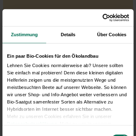
Gemüse
Artischocke
Pastinaken
Asia-Salate
Petersilienwurzel
Zustimmung
Details
Über Cookies
Aubergine
Physalis
Blattstielgemüse
Porree/Lauch
Bohnen
Radies
Ein paar Bio-Cookies für den Ökolandbau
Catalogna
Rettich
Lehnen Sie Cookies normalerweise ab? Unsere sollten
Chicorée
Rote Bete
Sie einfach mal probieren! Denn diese kleinen digitalen
Erbsen
Rüben
Helferlein zeigen uns die meistgenutzten Wege und
Feldsalat
Rucola
meistbesuchten Beete auf unserer Webseite. So können
Gurken
Salat
wir unser Shop- und Info-Angebot weiter verbessern und
Knollenfenchel
Schwarz-/Haferwurzel
Bio-Saatgut samenfester Sorten als Alternative zu
Kohl
Sellerie
Hybridsorten im Internet besser sichtbar machen.
Kresse
Spinat/Spinat-Ähnliche
Mehr zu unseren Cookies erfahren Sie in unserer
Kürbis
Tomaten
Datenschutzerklärung
. Mehr zu uns in unserem
Lauchzwiebeln
Winterpostelein
Impressum
.
Einwilligungsauswahl
Mangold
Zichoriensalate