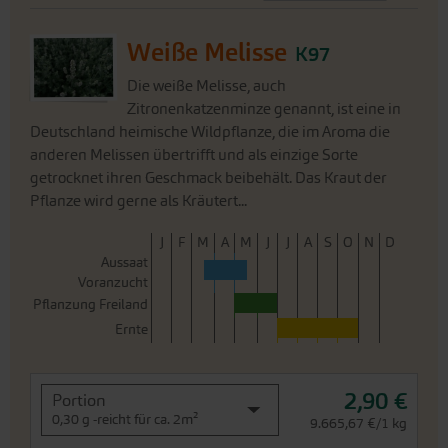
Weiße Melisse
K97
Die weiße Melisse, auch
Zitronenkatzenminze genannt, ist eine in
Deutschland heimische Wildpflanze, die im Aroma die
anderen Melissen übertrifft und als einzige Sorte
getrocknet ihren Geschmack beibehält. Das Kraut der
Pflanze wird gerne als Kräutert...
J
F
M
A
M
J
J
A
S
O
N
D
Aussaat
Voranzucht
Pflanzung Freiland
Ernte
2,90 €
Portion
0,30 g -reicht für ca. 2m²
9.665,67 €/1 kg