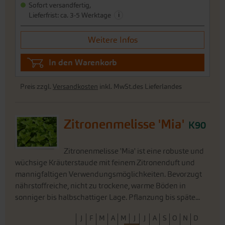
Sofort versandfertig,
i
Lieferfrist: ca. 3-5 Werktage
Weitere Infos
In den Warenkorb
Preis zzgl.
Versandkosten
inkl. MwSt.des Lieferlandes
Zitronenmelisse 'Mia'
K90
Zitronenmelisse 'Mia' ist eine robuste und
wüchsige Kräuterstaude mit feinem Zitronenduft und
mannigfaltigen Verwendungsmöglichkeiten. Bevorzugt
nährstoffreiche, nicht zu trockene, warme Böden in
sonniger bis halbschattiger Lage. Pflanzung bis späte...
J
F
M
A
M
J
J
A
S
O
N
D