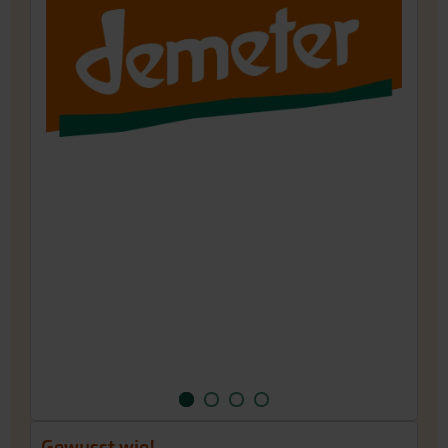
eine Wurzel für den Verkauf gehoben werden
kann, wächst die Staude dort ca. 6–7 Jahre auf
ihren Feldern. In dem Traditionsbetrieb wird
seit 1993 eine große Vielfalt von inzwischen
über 200 verschiedenen Gemüse-, Kräuter- und
Blumen-Sorten unter Demeter-Richtlinien für
die Saatgutgewinnung kultiviert.
Gewusst wie!