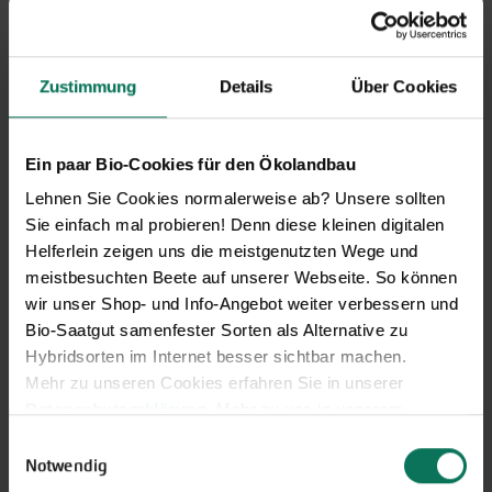
GARTEN-Nachrichten
Mit den GARTEN-Nachrichten
erhalten Sie aktuelle Informationen
Zustimmung
Details
Über Cookies
und hilfreiche Tipps und Tricks für
Ihren Hobbygarten und Balkon.
Hier kostenlos anmelden
Ein paar Bio-Cookies für den Ökolandbau
Lehnen Sie Cookies normalerweise ab? Unsere sollten
Sie einfach mal probieren! Denn diese kleinen digitalen
Helferlein zeigen uns die meistgenutzten Wege und
meistbesuchten Beete auf unserer Webseite. So können
wir unser Shop- und Info-Angebot weiter verbessern und
Bio-Saatgut samenfester Sorten als Alternative zu
Hybridsorten im Internet besser sichtbar machen.
Mehr zu unseren Cookies erfahren Sie in unserer
Datenschutzerklärung
. Mehr zu uns in unserem
Impressum
.
Einwilligungsauswahl
Sie können Ihre Einwilligung unter dem Link Cookie-
Notwendig
Gemüse
Einstellungen unten auf der Webseite jederzeit