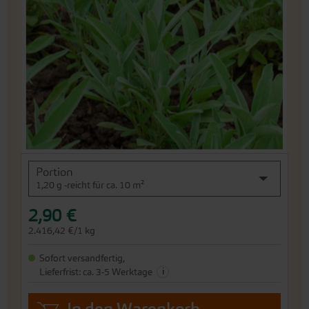
Bildergalerie
springen
An
Portion
den
1,20 g -reicht für ca. 10 m²
Beginn
der
2,90 €
Bildergalerie
springen
2.416,42 €/1 kg
Sofort versandfertig,
i
Lieferfrist: ca. 3-5 Werktage