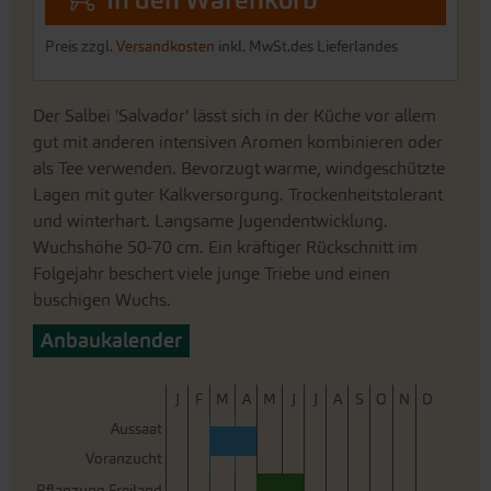
In den Warenkorb
Preis zzgl.
Versandkosten
inkl. MwSt.des Lieferlandes
Der Salbei 'Salvador' lässt sich in der Küche vor allem
gut mit anderen intensiven Aromen kombinieren oder
als Tee verwenden. Bevorzugt warme, windgeschützte
Lagen mit guter Kalkversorgung. Trockenheitstolerant
und winterhart. Langsame Jugendentwicklung.
Wuchshöhe 50-70 cm. Ein kräftiger Rückschnitt im
Folgejahr beschert viele junge Triebe und einen
buschigen Wuchs.
Anbaukalender
J
F
M
A
M
J
J
A
S
O
N
D
Aussaat
Voranzucht
Pflanzung Freiland