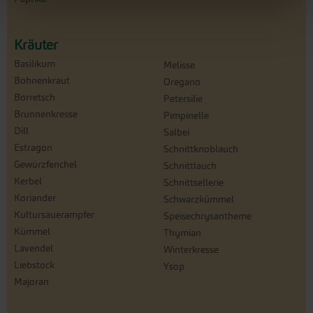
Kräuter
Basilikum
Melisse
Bohnenkraut
Oregano
Borretsch
Petersilie
Brunnenkresse
Pimpinelle
Dill
Salbei
Estragon
Schnittknoblauch
Gewürzfenchel
Schnittlauch
Kerbel
Schnittsellerie
Koriander
Schwarzkümmel
Kultursauerampfer
Speisechrysantheme
Kümmel
Thymian
Lavendel
Winterkresse
Liebstock
Ysop
Majoran