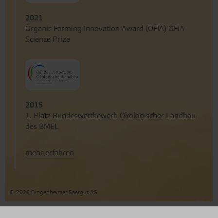
2021
Organic Farming Innovation Award (OFIA) OFIA
Science Prize
2015
1. Platz Bundeswettbewerb Ökologischer Landbau
des BMEL
mehr erfahren
© 2026 Bingenheimer Saatgut AG