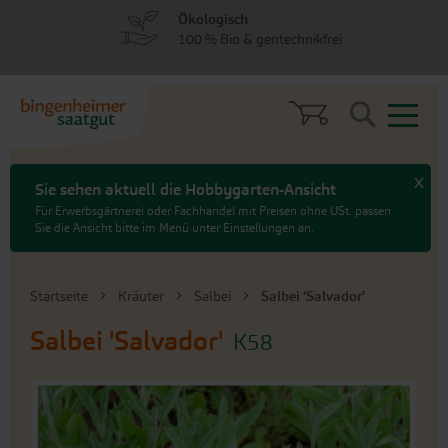
zum
zum
Ökologisch
Menü
Hauptinhalt
100 % Bio & gentechnikfrei
springen
springen
Search
x
Sie sehen aktuell die Hobbygarten-Ansicht
Für Erwerbsgärtnerei oder Fachhandel mit Preisen ohne USt. passen
Sie die Ansicht bitte im Menü unter Einstellungen an.
Startseite
Kräuter
Salbei
Salbei 'Salvador'
Salbei 'Salvador'
K58
An
das
Ende
der