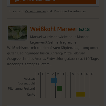
Weißkohl Marwei
G218
Marwei wurde entwickelt aus Marner
Lagerweiß. Sehr ertragreiche
Weißkohlsorte mit runden, festen Köpfen. Lagerung unter
guten Bedingungen bis ca. Anfang/Mitte Februar.
Ausgezeichnetes Aroma. Entwicklungsdauer ca. 110 Tage.
Knackiges, saftiges Blatt m...
J
F
M
A
M
J
J
A
S
O
N
D
Aussaat
Voranzucht
Pflanzung Freiland
Ernte
2,90 €
Portion
0,20 g -reicht für ca. 40
14.498,50 €/1 kg
Pflanzen
Sofort versandfertig,
i
Lieferfrist: ca. 3-5 Werktage