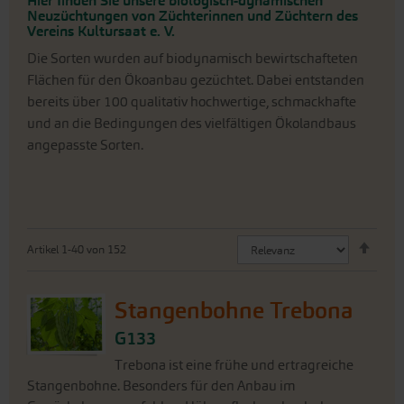
und an die Bedingungen des vielfältigen Ökolandbaus
angepasste Sorten.
Abste
Artikel
1
-
40
von
152
sorti
Stangenbohne Trebona
G133
Trebona ist eine frühe und ertragreiche
Stangenbohne. Besonders für den Anbau im
Gewächshaus empfohlen. Hülsen flachoval, sehr lang, ca.
13-14 mm breit. Gleichmäßige Fruchtentwicklung.
J
F
M
A
M
J
J
A
S
O
N
D
Direktsaat
Gewächshaus