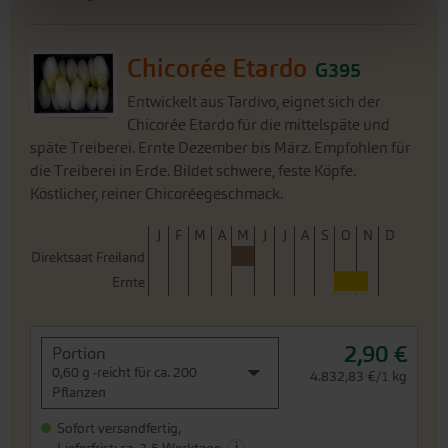
Chicorée Etardo für die mittelspäte und
späte Treiberei. Ernte Dezember bis März. Empfohlen für
die Treiberei in Erde. Bildet schwere, feste Köpfe.
Köstlicher, reiner Chicoréegeschmack.
J
F
M
A
M
J
J
A
S
O
N
D
Direktsaat Freiland
Ernte
2,90 €
Portion
0,60 g -reicht für ca. 200
4.832,83 €/1 kg
Pflanzen
Sofort versandfertig,
i
Lieferfrist: ca. 3-5 Werktage
Weitere Infos
In den Warenkorb