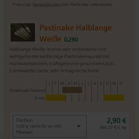
Weiße
G290
Halblange Weiße ist eine sehr einheitliche und
wohlgeformte keilförmige Pastinakenwurzel mit
hochwachsendem, kräftigem und gesundem Laub.
Cremeweiße Farbe, sehr ertragreiche Sorte.
J
F
M
A
M
J
J
A
S
O
N
D
Direktsaat Freiland
Ernte
2,90 €
Portion
3,00 g -reicht für ca. 400
966,57 €/1 kg
Pflanzen
Sofort versandfertig,
i
Lieferfrist: ca. 3-5 Werktage
Weitere Infos