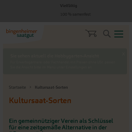
zum
zum
Vielfältig
Menü
Hauptinhalt
springen
springen
100 % samenfest
Search
Startseite
Kultursaat-Sorten
Kultursaat-Sorten
Ein gemeinnütziger Verein als Schlüssel
für eine zeitgemäße Alternative in der
Pflanzenzüchtung