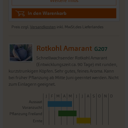
Rotkohl Amarant
G207
Schnellwachsender Rotkohl Amarant
(Entwicklungszeit ca. 90 Tage) mit runden,
kurzstrunkigen Köpfen. Sehr gutes, feines Aroma. Kann
bei früher Pflanzung ab Mitte Juni geerntet werden. Nicht
zum Einlagern geeignet.
J
F
M
A
M
J
J
A
S
O
N
D
Aussaat
Voranzucht
Pflanzung Freiland
Ernte
2,90 €
Portion
0,25 g -reicht für ca. 40
11.598,80 €/1 kg
Pflanzen