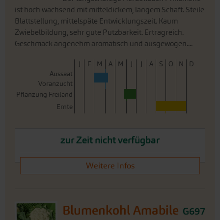
J
F
M
A
M
J
J
A
S
O
N
D
Aussaat
Voranzucht
Pflanzung Freiland
Ernte
zur Zeit nicht verfügbar
Weitere Infos
Blumenkohl Amabile
G697
Amabile ist ein früher Blumenkohl mit
schneller Entwicklungszeit und festen, schweren Blumen.
Bevorzugt für die ersten Freilandsätze. Erntefenster ca. 2
Wochen. Feines, mildes Aroma. Die Blumen müssen