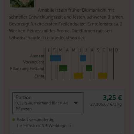
teilweise händisch eingedeckt werden.
J
F
M
A
M
J
J
A
S
O
N
D
Aussaat
Voranzucht
Pflanzung Freiland
Ernte
3,25 €
Portion
0,12 g -ausreichend für ca. 40
27.106,67 €/1 kg
Pflanzen
Sofort versandfertig,
i
Lieferfrist: ca. 3-5 Werktage
Weitere Infos
In den Warenkorb
Preis zzgl.
Versandkosten
inkl. MwSt.des Lieferlandes