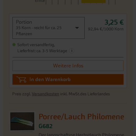
Sofort versandfertig,
i
Lieferfrist: ca. 3-5 Werktage
Weitere Infos
In den Warenkorb
Preis zzgl.
Versandkosten
inkl. MwSt.des Lieferlandes
Porree/Lauch Philomene
G682
Der langschaftige Herbstlauch Philomene
ist hoch wachsend mit mitteldickem, langem Schaft. Steile
Blattstellung, mittelspäte Entwicklungszeit. Kaum
Zwiebelbildung, sehr gute Putzbarkeit. Ertragreich.
Geschmack angenehm aromatisch und ausgewogen....