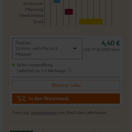
4,40 €
Portion
10 Korn - reicht für ca. 8
439,77 €/1000 Korn
Pflanzen
Sofort versandfertig,
i
Lieferfrist: ca. 3-5 Werktage
Weitere Infos
In den Warenkorb
Preis zzgl.
Versandkosten
inkl. MwSt.des Lieferlandes
Cherrytomate Trixi
G659
Die Sorte Trixi ist eine harmonisch
wachsende und gesunde Cherrytomate.
Platzfeste, leuchtend rote, leicht ovale Früchte. Gut zu
pflegen durch feinen Pflanzenaufbau und kurze