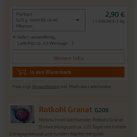
Sofort versandfertig,
i
Lieferfrist: ca. 3-5 Werktage
Weitere Infos
In den Warenkorb
Preis zzgl.
Versandkosten
inkl. MwSt.des Lieferlandes
Rotkohl Granat
G209
Mittelschnell wachsender Rotkohl Granat
(Entwicklungszeit ca. 110 Tage) mit hohem
Ertragspotenzial und runden Köpfen mit guter
Homogenität. Lagerfähig bis ca. Ende Januar und leicht zu
putzen. Guter, feiner Geschmack. Kann auch in Gegenden
mit kürzer...
J
F
M
A
M
J
J
A
S
O
N
D