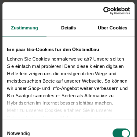
In den Warenkorb
Preis zzgl.
Versandkosten
inkl. MwSt.des Lieferlandes
Zustimmung
Details
Über Cookies
Gemüsepaprika Sweet
Ein paar Bio-Cookies für den Ökolandbau
Dreams
G303B
Lehnen Sie Cookies normalerweise ab? Unsere sollten
Die Sorte Sweet Dreams ist ein sehr ertragreicher, früher
Sie einfach mal probieren! Denn diese kleinen digitalen
Gemüsepaprika im Peperonityp: lange bis ca. 15 cm,
Helferlein zeigen uns die meistgenutzten Wege und
schmale Früchte, ca. 3 cm breit, spitz zulaufend. Hellgelb
meistbesuchten Beete auf unserer Webseite. So können
auf Rot abreifend. Gut für den Freiland-Anbau geeignet.
wir unser Shop- und Info-Angebot weiter verbessern und
Milder Geschmack....
Bio-Saatgut samenfester Sorten als Alternative zu
J
F
M
A
M
J
J
A
S
O
N
D
Hybridsorten im Internet besser sichtbar machen.
Aussaat
Mehr zu unseren Cookies erfahren Sie in unserer
Voranzucht
Datenschutzerklärung
. Mehr zu uns in unserem
Pflanzung
Impressum
.
Einwilligungsauswahl
Gewächshaus
Sie können Ihre Einwilligung unter dem Link Cookie-
Notwendig
Pflanzung Freiland