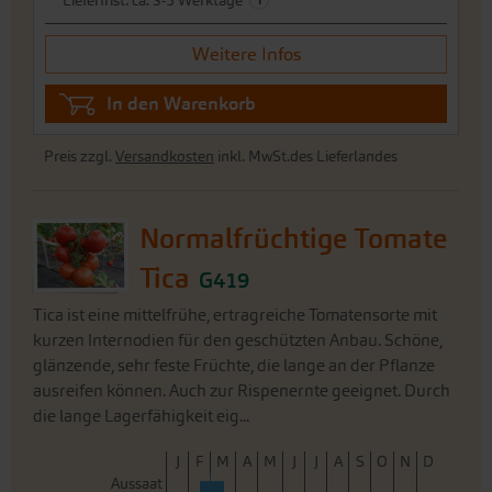
Preis zzgl.
Versandkosten
inkl. MwSt.des Lieferlandes
Normalfrüchtige Tomate
Tica
G419
Tica ist eine mittelfrühe, ertragreiche Tomatensorte mit
kurzen Internodien für den geschützten Anbau. Schöne,
glänzende, sehr feste Früchte, die lange an der Pflanze
ausreifen können. Auch zur Rispenernte geeignet. Durch
die lange Lagerfähigkeit eig...
J
F
M
A
M
J
J
A
S
O
N
D
Aussaat
Voranzucht
Pflanzung
Gewächshaus
Ernte