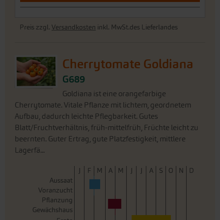
Cherrytomate Goldiana
G689
Goldiana ist eine orangefarbige
Cherrytomate. Vitale Pflanze mit lichtem, geordnetem
Aufbau, dadurch leichte Pflegbarkeit. Gutes
Blatt/Fruchtverhältnis, früh-mittelfrüh, Früchte leicht zu
beernten. Guter Ertrag, gute Platzfestigkeit, mittlere
Lagerfä...
J
F
M
A
M
J
J
A
S
O
N
D
Aussaat
Voranzucht
Pflanzung
Gewächshaus
Ernte
3,25 €
Portion
35 Korn - reicht für ca. 25
92,94 €/1000 Korn
Pflanzen