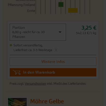
6,00 g -reicht für ca. 30
542,13 €/1 kg
Pflanzen
Sofort versandfertig,
i
Lieferfrist: ca. 3-5 Werktage
Weitere Infos
In den Warenkorb
Preis zzgl.
Versandkosten
inkl. MwSt.des Lieferlandes
Möhre Gelbe
Gochsheimer
G744
Gelbe, kräftige, spitz zulaufend wachsende Möhre Gelbe
Gochsheimer mit gutem Ertragspotenzial. Sehr gesundes
Laub und lange Lagerfähigkeit. Entwicklungszeit 140-