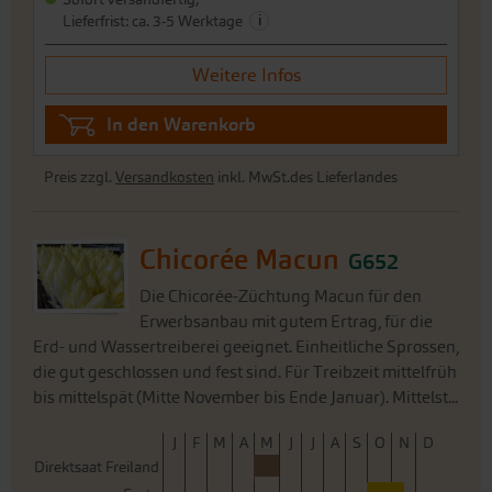
Preis zzgl.
Versandkosten
inkl. MwSt.des Lieferlandes
Chicorée Macun
G652
Die Chicorée-Züchtung Macun für den
Erwerbsanbau mit gutem Ertrag, für die
Erd- und Wassertreiberei geeignet. Einheitliche Sprossen,
die gut geschlossen und fest sind. Für Treibzeit mittelfrüh
bis mittelspät (Mitte November bis Ende Januar). Mittelst...
J
F
M
A
M
J
J
A
S
O
N
D
Direktsaat Freiland
Ernte
3,25 €
Portion
0,50 g -reicht für ca. 200
6.505,60 €/1 kg
Pflanzen