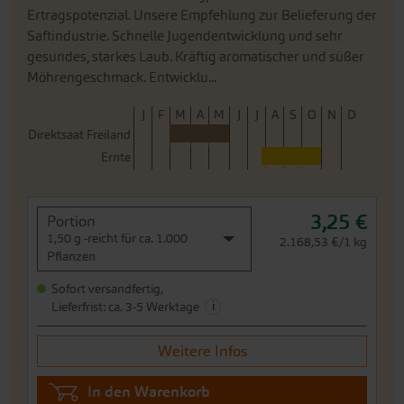
J
F
M
A
M
J
J
A
S
O
N
D
Direktsaat Freiland
Ernte
3,25 €
Portion
1,50 g -reicht für ca. 1.000
2.168,53 €/1 kg
Pflanzen
Sofort versandfertig,
i
Lieferfrist: ca. 3-5 Werktage
Weitere Infos
In den Warenkorb
Preis zzgl.
Versandkosten
inkl. MwSt.des Lieferlandes