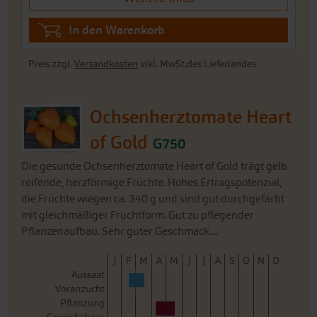
Ochsenherztomate Heart
of Gold
G750
Die gesunde Ochsenherztomate Heart of Gold trägt gelb
reifende, herzförmige Früchte. Hohes Ertragspotenzial,
die Früchte wiegen ca. 340 g und sind gut durchgefärbt
mit gleichmäßiger Fruchtform. Gut zu pflegender
Pflanzenaufbau. Sehr guter Geschmack....
J
F
M
A
M
J
J
A
S
O
N
D
Aussaat
Voranzucht
Pflanzung
Gewächshaus
Ernte
4,40 €
Portion
28 Korn - reicht für ca. 20
157,06 €/1000 Korn