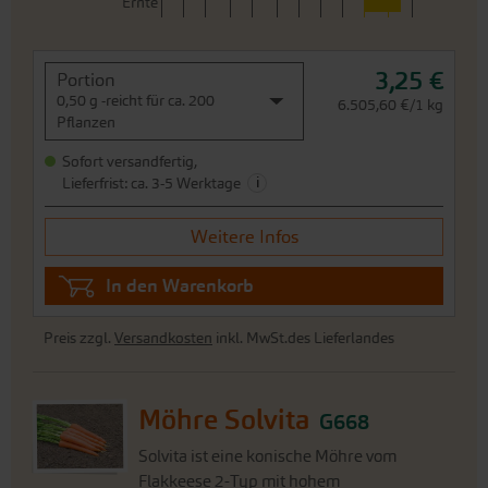
Sofort versandfertig,
i
Lieferfrist: ca. 3-5 Werktage
Weitere Infos
In den Warenkorb
Preis zzgl.
Versandkosten
inkl. MwSt.des Lieferlandes
Möhre Solvita
G668
Solvita ist eine konische Möhre vom
Flakkeese 2-Typ mit hohem
Ertragspotenzial. Unsere Empfehlung zur Belieferung der
Saftindustrie. Schnelle Jugendentwicklung und sehr
gesundes, starkes Laub. Kräftig aromatischer und süßer
Möhrengeschmack. Entwicklu...