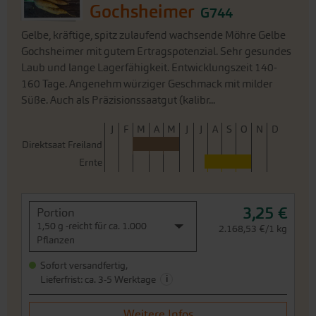
160 Tage. Angenehm würziger Geschmack mit milder
Süße. Auch als Präzisionssaatgut (kalibr...
J
F
M
A
M
J
J
A
S
O
N
D
Direktsaat Freiland
Ernte
3,25 €
Portion
1,50 g -reicht für ca. 1.000
2.168,53 €/1 kg
Pflanzen
Sofort versandfertig,
i
Lieferfrist: ca. 3-5 Werktage
Weitere Infos
In den Warenkorb
Preis zzgl.
Versandkosten
inkl. MwSt.des Lieferlandes