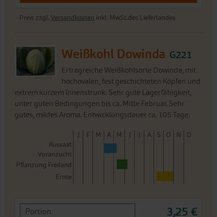
Ertragreiche Weißkohlsorte Dowinda, mit
hochovalen, fest geschichteten Köpfen und
extrem kurzem Innenstrunk. Sehr gute Lagerfähigkeit,
unter guten Bedingungen bis ca. Mitte Februar. Sehr
gutes, mildes Aroma. Entwicklungsdauer ca. 105 Tage.
J
F
M
A
M
J
J
A
S
O
N
D
Aussaat
Voranzucht
Pflanzung Freiland
Ernte
3,25 €
Portion
0,25 g -reicht für ca. 40
13.011,20 €/1 kg
Pflanzen
Sofort versandfertig,
i
Lieferfrist: ca. 3-5 Werktage