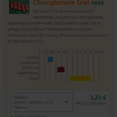
Internodien. Auch für Cherry-Mix-Schalen geeignet. Auch
für den Anbau im Fr...
J
F
M
A
M
J
J
A
S
O
N
D
Aussaat
Voranzucht
Pflanzung
Gewächshaus
Ernte
3,25 €
Portion
33 Korn - reicht für ca. 25
98,57 €/1000 Korn
Pflanzen
Sofort versandfertig,
i
Lieferfrist: ca. 3-5 Werktage
Weitere Infos
In den Warenkorb