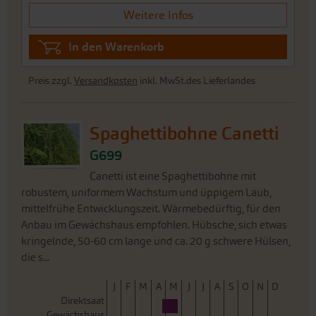
Spaghettibohne Canetti
G699
Canetti ist eine Spaghettibohne mit
robustem, uniformem Wachstum und üppigem Laub,
mittelfrühe Entwicklungszeit. Wärmebedürftig, für den
Anbau im Gewächshaus empfohlen. Hübsche, sich etwas
kringelnde, 50-60 cm lange und ca. 20 g schwere Hülsen,
die s...
J
F
M
A
M
J
J
A
S
O
N
D
Direktsaat
Gewächshaus
Pflanzung Freiland
Ernte
3,25 €
Portion