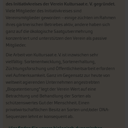
konzentriert und unterstützen den Verein als passive
Mitglieder.
Die Arbeit von Kultursaat e. V. ist inzwischen sehr
vielfältig: Sortenentwicklung, Sortenerhaltung,
Züchtungsforschung und Öffentlichkeitsarbeit erfordern
viel Aufmerksamkeit. Ganz im Gegensatz zur heute von
weltweit agierenden Unternehmen angestrebten
„Biopatentierung“ legt der Verein Wert auf eine
Betrachtung und Behandlung der Sorten als
schützenswertes Gut der Menschheit. Einen
privatwirtschaftlichen Besitz an Sorten und/oder DNA-
Sequenzen lehnt er konsequent ab.
Hier finden Sie unsere biologisch-dynamischen
Neuzüchtungen von Züchterinnen und Züchtern des
Vereins Kultursaat e. V.
Die Sorten wurden auf biodynamisch bewirtschafteten
Flächen für den Ökoanbau gezüchtet. Dabei entstanden
bereits über 100 qualitativ hochwertige, schmackhafte