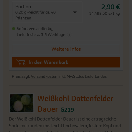
Weitere Infos
In den Warenkorb
Preis zzgl.
Versandkosten
inkl. MwSt.des Lieferlandes
Weißkohl Dottenfelder
Dauer
G219
Der Weißkohl Dottenfelder Dauer ist eine ertragreiche
Sorte mit rundem bis leicht hochovalem, festem Kopf und
kurzem Innenstrunk. Gute Lagerfähigkeit bis ca. Mitte
Januar. Auch gut geeignet als Rohkost, mit besonders
gutem, kräftigem Aroma mit leicht...
J
F
M
A
M
J
J
A
S
O
N
D
Aussaat