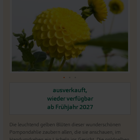
der
Bildergalerie
springen
An
ausverkauft,
den
wieder verfügbar
Beginn
der
ab Frühjahr 2027
Bildergalerie
springen
Die leuchtend gelben Blüten dieser wunderschönen
Pompondahlie zaubern allen, die sie anschauen, im
Handumdrehen ein Lächeln ins Gesicht. Die goldgelben