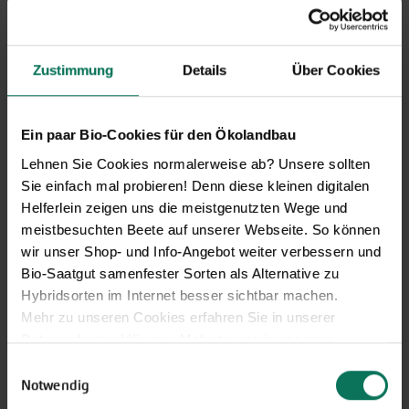
Artischocke
Pastinaken
Asia-Salate
Petersilienwurzel
Aubergine
Physalis
Zustimmung
Details
Über Cookies
Blattstielgemüse
Porree/Lauch
Bohnen
Radies
Catalogna
Rettich
Ein paar Bio-Cookies für den Ökolandbau
Chicorée
Rote Bete
Lehnen Sie Cookies normalerweise ab? Unsere sollten
Erbsen
Rüben
Sie einfach mal probieren! Denn diese kleinen digitalen
Feldsalat
Rucola
Helferlein zeigen uns die meistgenutzten Wege und
Gurken
Salat
meistbesuchten Beete auf unserer Webseite. So können
Knollenfenchel
Schwarz-/Haferwurzel
wir unser Shop- und Info-Angebot weiter verbessern und
Kohl
Sellerie
Bio-Saatgut samenfester Sorten als Alternative zu
Kresse
Spinat/Spinat-Ähnliche
Hybridsorten im Internet besser sichtbar machen.
Kürbis
Tomaten
Mehr zu unseren Cookies erfahren Sie in unserer
Lauchzwiebeln
Winterpostelein
Datenschutzerklärung
. Mehr zu uns in unserem
Mangold
Zichoriensalate
Impressum
.
Melone
Zucchini
Einwilligungsauswahl
Sie können Ihre Einwilligung unter dem Link Cookie-
Möhren
Notwendig
Zwiebeln
Einstellungen unten auf der Webseite jederzeit
Paprika