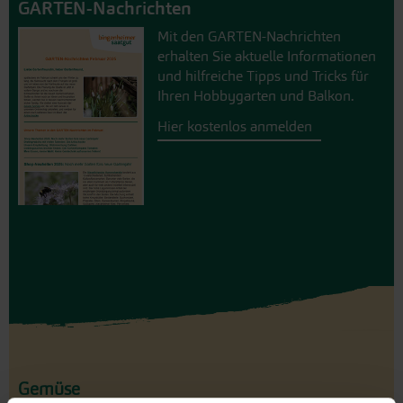
GARTEN-Nachrichten
Mit den GARTEN-Nachrichten
erhalten Sie aktuelle Informationen
und hilfreiche Tipps und Tricks für
Ihren Hobbygarten und Balkon.
Hier kostenlos anmelden
Gemüse