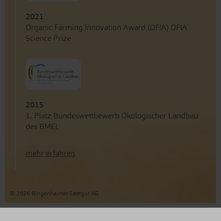
2021
Organic Farming Innovation Award (OFIA) OFIA
Science Prize
2015
1. Platz Bundeswettbewerb Ökologischer Landbau
des BMEL
mehr erfahren
© 2026 Bingenheimer Saatgut AG