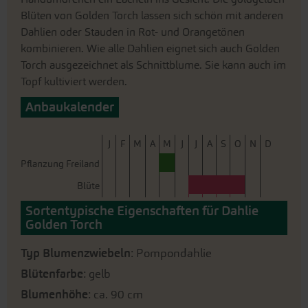
Blüten von Golden Torch lassen sich schön mit anderen
Dahlien oder Stauden in Rot- und Orangetönen
kombinieren. Wie alle Dahlien eignet sich auch Golden
Torch ausgezeichnet als Schnittblume. Sie kann auch im
Topf kultiviert werden.
Anbaukalender
J
F
M
A
M
J
J
A
S
O
N
D
Pflanzung Freiland
Blüte
Sortentypische Eigenschaften für Dahlie
Golden Torch
Typ Blumenzwiebeln
: Pompondahlie
Blütenfarbe
: gelb
Blumenhöhe
: ca. 90 cm