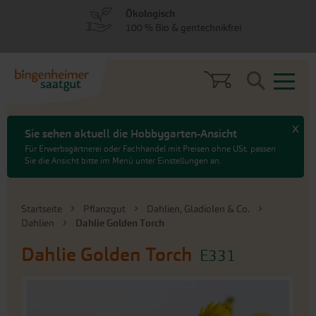
zum
zum
Ökologisch
Menü
Hauptinhalt
100 % Bio & gentechnikfrei
springen
springen
Search
x
Sie sehen aktuell die Hobbygarten-Ansicht
Für Erwerbsgärtnerei oder Fachhandel mit Preisen ohne USt. passen
Sie die Ansicht bitte im Menü unter Einstellungen an.
Startseite
Pflanzgut
Dahlien, Gladiolen & Co.
Dahlien
Dahlie Golden Torch
Dahlie Golden Torch
E331
An
das
Ende