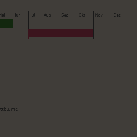
M
ai
J
un
J
ul
A
ug
S
ep
O
kt
N
ov
D
ez
ittblume