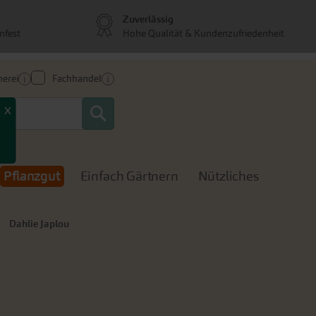
Zuverlässig
nfest
Hohe Qualität & Kundenzufriedenheit
erei
Fachhandel
Search
x
Pflanzgut
Einfach Gärtnern
Nützliches
Dahlie Japlou