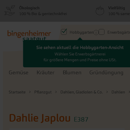
zum
zum
Ökologisch
Vielfältig
Menü
Hauptinhalt
100 % Bio & gentechnikfrei
100 % same
springen
springen
Hobbygarten
Erwerbsgärtn
Sie sehen aktuell die Hobbygarten-Ansicht
Search
Wählen Sie Erwerbsgärtnerei
für größere Mengen und Preise ohne USt.
Gemüse
Kräuter
Blumen
Gründüngung
Startseite
Pflanzgut
Dahlien, Gladiolen & Co.
Dahlien
Dahlie Japlou
E387