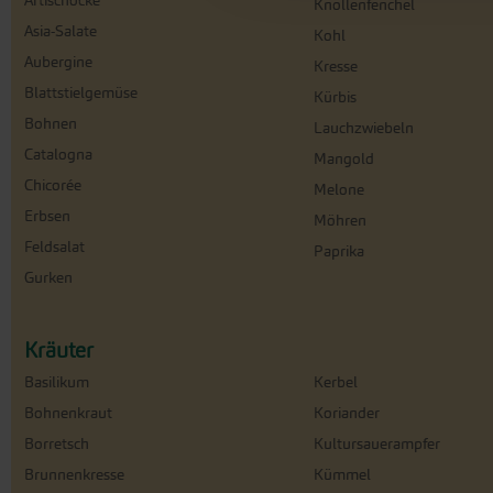
Artischocke
Knollenfenchel
Asia-Salate
Kohl
Aubergine
Kresse
Blattstielgemüse
Kürbis
Bohnen
Lauchzwiebeln
Catalogna
Mangold
Chicorée
Melone
Erbsen
Möhren
Feldsalat
Paprika
Gurken
Kräuter
Basilikum
Kerbel
Bohnenkraut
Koriander
Borretsch
Kultursauerampfer
Brunnenkresse
Kümmel