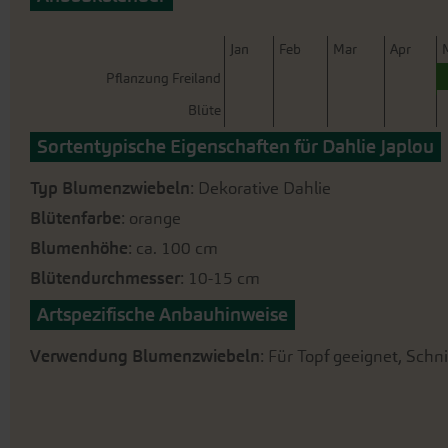
der
Bildergalerie
springen
J
an
F
eb
M
ar
A
pr
Pflanzung Freiland
Blüte
Sortentypische Eigenschaften für Dahlie Japlou
Typ Blumenzwiebeln
: Dekorative Dahlie
Blütenfarbe
: orange
Blumenhöhe
: ca. 100 cm
Blütendurchmesser
: 10-15 cm
Artspezifische Anbauhinweise
Verwendung Blumenzwiebeln
: Für Topf geeignet, Schn