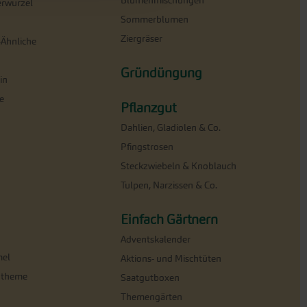
Blumenmischungen
erwurzel
Sommerblumen
Ziergräser
-Ähnliche
Gründüngung
in
e
Pflanzgut
Dahlien, Gladiolen & Co.
Pfingstrosen
Steckzwiebeln & Knoblauch
Tulpen, Narzissen & Co.
Einfach Gärtnern
Adventskalender
el
Aktions- und Mischtüten
ntheme
Saatgutboxen
Themengärten