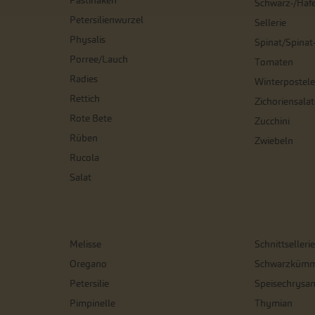
Pastinaken
Schwarz-/Haf
Petersilienwurzel
Sellerie
Physalis
Spinat/Spinat
Porree/Lauch
Tomaten
Radies
Winterpostele
Rettich
Zichoriensalat
Rote Bete
Zucchini
Rüben
Zwiebeln
Rucola
Salat
Melisse
Schnittsellerie
Oregano
Schwarzkümm
Petersilie
Speisechrysa
Pimpinelle
Thymian