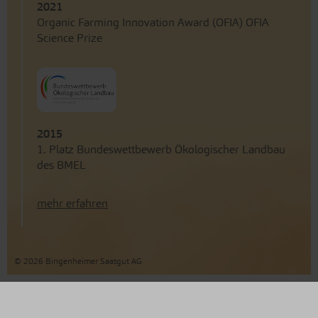
2021
Organic Farming Innovation Award (OFIA) OFIA
Science Prize
2015
1. Platz Bundeswettbewerb Ökologischer Landbau
des BMEL
mehr erfahren
© 2026 Bingenheimer Saatgut AG