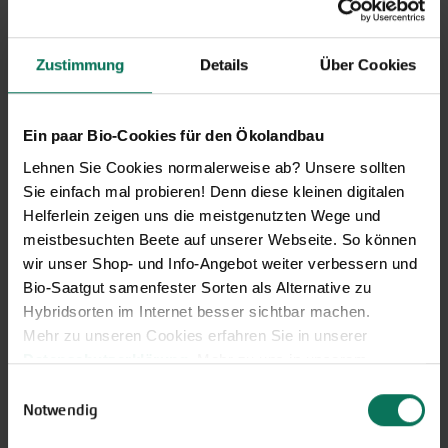
Asia-Salate
Petersilienwurzel
Aubergine
Physalis
Blattstielgemüse
Porree/Lauch
Zustimmung
Details
Über Cookies
Bohnen
Radies
Catalogna
Rettich
Chicorée
Rote Bete
Ein paar Bio-Cookies für den Ökolandbau
Erbsen
Rüben
Lehnen Sie Cookies normalerweise ab? Unsere sollten
Feldsalat
Rucola
Sie einfach mal probieren! Denn diese kleinen digitalen
Gurken
Salat
Helferlein zeigen uns die meistgenutzten Wege und
Knollenfenchel
Schwarz-/Haferwurzel
meistbesuchten Beete auf unserer Webseite. So können
Kohl
Sellerie
wir unser Shop- und Info-Angebot weiter verbessern und
Kresse
Spinat/Spinat-Ähnliche
Bio-Saatgut samenfester Sorten als Alternative zu
Kürbis
Tomaten
Hybridsorten im Internet besser sichtbar machen.
Lauchzwiebeln
Winterpostelein
Mehr zu unseren Cookies erfahren Sie in unserer
Mangold
Zichoriensalate
Datenschutzerklärung
. Mehr zu uns in unserem
Melone
Zucchini
Impressum
.
Einwilligungsauswahl
Möhren
Zwiebeln
Sie können Ihre Einwilligung unter dem Link Cookie-
Notwendig
Paprika
Einstellungen unten auf der Webseite jederzeit