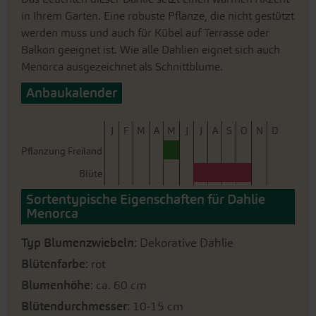
in Ihrem Garten. Eine robuste Pflanze, die nicht gestützt
werden muss und auch für Kübel auf Terrasse oder
Balkon geeignet ist. Wie alle Dahlien eignet sich auch
Menorca ausgezeichnet als Schnittblume.
Anbaukalender
J
F
M
A
M
J
J
A
S
O
N
D
Pflanzung Freiland
Blüte
Sortentypische Eigenschaften für Dahlie
Menorca
Typ Blumenzwiebeln
: Dekorative Dahlie
Blütenfarbe
: rot
Blumenhöhe
: ca. 60 cm
Blütendurchmesser
: 10-15 cm