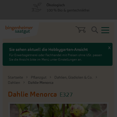
zum
zum
Ökologisch
Menü
Hauptinhalt
100 % Bio & gentechnikfrei
springen
springen
Search
x
Sie sehen aktuell die Hobbygarten-Ansicht
Für Erwerbsgärtnerei oder Fachhandel mit Preisen ohne USt. passen
Sie die Ansicht bitte im Menü unter Einstellungen an.
Startseite
Pflanzgut
Dahlien, Gladiolen & Co.
Dahlien
Dahlie Menorca
Dahlie Menorca
E327
An
das
Ende