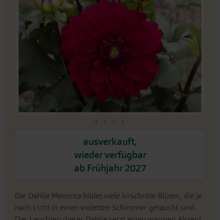
der
Bildergalerie
springen
An
ausverkauft,
den
wieder verfügbar
Beginn
der
ab Frühjahr 2027
Bildergalerie
springen
Die Dahlie Menorca bildet viele kirschrote Blüten, die je
nach Licht in einen violetten Schimmer getaucht sind.
Das Leuchten dieser Dahlie setzt einen warmen Akzent