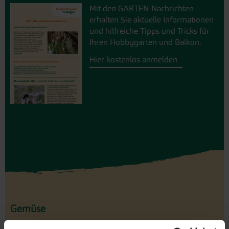
Mit den GARTEN-Nachrichten
erhalten Sie aktuelle Informationen
und hilfreiche Tipps und Tricks für
Ihren Hobbygarten und Balkon.
Hier kostenlos anmelden
Gemüse
Artischocke
Pastinaken