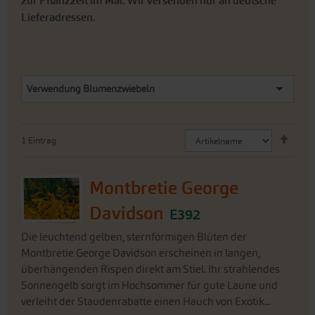
zur Pflanzzeit im Mai. Wir versenden nur an deutsche
Lieferadressen.
Verwendung Blumenzwiebeln
Abste
1
Eintrag
sorti
Montbretie George
Davidson
E392
Die leuchtend gelben, sternförmigen Blüten der
Montbretie George Davidson erscheinen in langen,
überhängenden Rispen direkt am Stiel. Ihr strahlendes
Sonnengelb sorgt im Hochsommer für gute Laune und
verleiht der Staudenrabatte einen Hauch von Exotik...