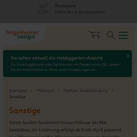
zum
zum
Ökologisch
Menü
Hauptinhalt
100 % Bio & gentechnikfrei
springen
springen
Search
x
Sie sehen aktuell die Hobbygarten-Ansicht
Für Erwerbsgärtnerei oder Fachhandel mit Preisen ohne USt. passen
Sie die Ansicht bitte im Menü unter Einstellungen an.
Startseite
Pflanzgut
Dahlien, Gladiolen & Co.
Sonstige
Sonstige
Unser buntes Sortiment ist von Februar bis Mai
bestellbar, die Lieferung erfolgt ab Ende April passend