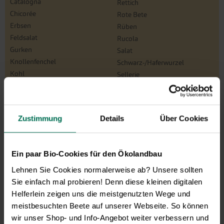
Catalogna
Rettich
Chicorée
Rote Bete
Erbsen
Rüben
Feldsalat
Rucola
Gurken
Salat
Knollenfenchel
Schwarz-/Haferwurzel
Kohl
Sellerie
Kresse
Spinat/Spinat-Ähnliche
Kürbis
Tomaten
Lauchzwiebeln
Winterpostelein
Zustimmung
Details
Über Cookies
Mangold
Zichoriensalate
Melone
Zucchini
Möhren
Zwiebeln
Ein paar Bio-Cookies für den Ökolandbau
Paprika
Lehnen Sie Cookies normalerweise ab? Unsere sollten
Sie einfach mal probieren! Denn diese kleinen digitalen
Kräuter
Helferlein zeigen uns die meistgenutzten Wege und
Basilikum
Melisse
meistbesuchten Beete auf unserer Webseite. So können
Bohnenkraut
Oregano
wir unser Shop- und Info-Angebot weiter verbessern und