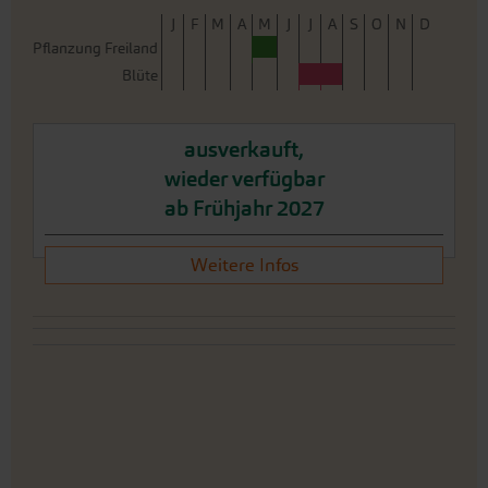
J
F
M
A
M
J
J
A
S
O
N
D
Pflanzung Freiland
Blüte
ausverkauft,
wieder verfügbar
ab Frühjahr 2027
Weitere Infos