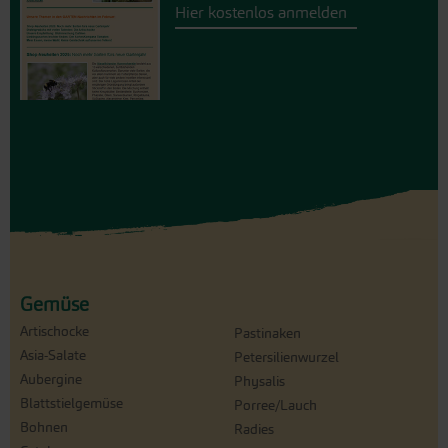
Hier kostenlos anmelden
Gemüse
Artischocke
Pastinaken
Asia-Salate
Petersilienwurzel
Aubergine
Physalis
Blattstielgemüse
Porree/Lauch
Bohnen
Radies