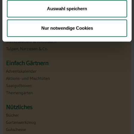
Gründüngung
Auswahl speichern
Pflanzgut
Dahlien, Gladiolen & Co.
Nur notwendige Cookies
Pfingstrosen
Steckzwiebeln & Knoblauch
Tulpen, Narzissen & Co.
Einfach Gärtnern
Adventskalender
Aktions- und Mischtüten
Saatgutboxen
Themengärten
Nützliches
Bücher
Gartenwerkzeug
Gutscheine