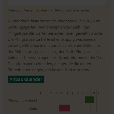
Preis zzgl.
Versandkosten
inkl. MwSt.des Lieferlandes
Wunderbare historische Staudenpäonie, die 2025 im
Sichtungsgarten Weihenstephan zur Lieblings-
Pfingstrose der Gartenbesucher:innen gewählt wurde.
Die Pfingstrose La Perle ist eine üppig wachsende,
locker gefüllte Sorte mit zart rosafarbenen Blüten, in
der Mitte kräftig rosa, sehr guter Duft. Pfingstrosen
halten sich hervorragend als Schnittblumen in der Vase.
Dazu Knospen schneiden, die gerade die ersten
Blütenblätter zeigen, am besten früh morgens.
Anbaukalender
J
F
M
A
M
J
J
A
S
O
N
D
Pflanzung Freiland
Blüte