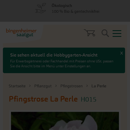
zum
zum
Ökologisch
Menü
Hauptinhalt
100 % Bio & gentechnikfrei
springen
springen
Search
x
Sie sehen aktuell die Hobbygarten-Ansicht
Für Erwerbsgärtnerei oder Fachhandel mit Preisen ohne USt. passen
Sie die Ansicht bitte im Menü unter Einstellungen an.
Startseite
Pflanzgut
Pfingstrosen
La Perle
Pfingstrose
La Perle
H015
An
das
Ende
der