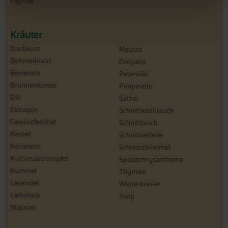
Paprika
Kräuter
Basilikum
Melisse
Bohnenkraut
Oregano
Borretsch
Petersilie
Brunnenkresse
Pimpinelle
Dill
Salbei
Estragon
Schnittknoblauch
Gewürzfenchel
Schnittlauch
Kerbel
Schnittsellerie
Koriander
Schwarzkümmel
Kultursauerampfer
Speisechrysantheme
Kümmel
Thymian
Lavendel
Winterkresse
Liebstock
Ysop
Majoran