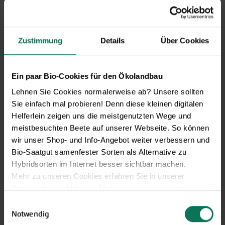
GARTEN-Nachrichten
Mit den GARTEN-Nachrichten
erhalten Sie aktuelle Informationen
Zustimmung
Details
Über Cookies
und hilfreiche Tipps und Tricks für
Ihren Hobbygarten und Balkon.
Hier kostenlos anmelden
Ein paar Bio-Cookies für den Ökolandbau
Lehnen Sie Cookies normalerweise ab? Unsere sollten
Sie einfach mal probieren! Denn diese kleinen digitalen
Helferlein zeigen uns die meistgenutzten Wege und
meistbesuchten Beete auf unserer Webseite. So können
wir unser Shop- und Info-Angebot weiter verbessern und
Bio-Saatgut samenfester Sorten als Alternative zu
Hybridsorten im Internet besser sichtbar machen.
Mehr zu unseren Cookies erfahren Sie in unserer
Datenschutzerklärung
. Mehr zu uns in unserem
Impressum
.
Einwilligungsauswahl
Sie können Ihre Einwilligung unter dem Link Cookie-
Notwendig
Gemüse
Einstellungen unten auf der Webseite jederzeit