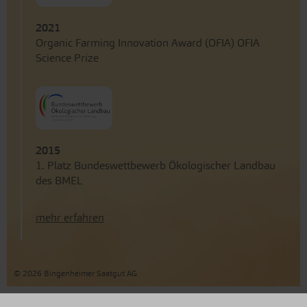
2021
Organic Farming Innovation Award (OFIA) OFIA
Science Prize
2015
1. Platz Bundeswettbewerb Ökologischer Landbau
des BMEL
mehr erfahren
© 2026 Bingenheimer Saatgut AG