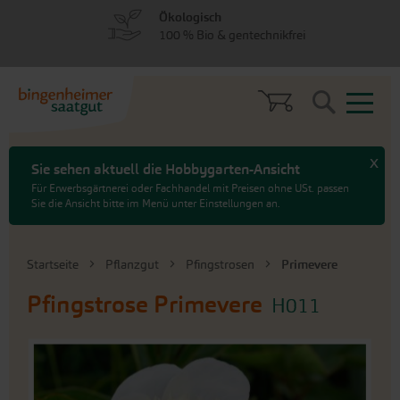
zum
zum
Ökologisch
Menü
Hauptinhalt
100 % Bio & gentechnikfrei
springen
springen
Search
x
Sie sehen aktuell die Hobbygarten-Ansicht
Für Erwerbsgärtnerei oder Fachhandel mit Preisen ohne USt. passen
Sie die Ansicht bitte im Menü unter Einstellungen an.
Startseite
Pflanzgut
Pfingstrosen
Primevere
Pfingstrose
Primevere
H011
An
das
Ende
der