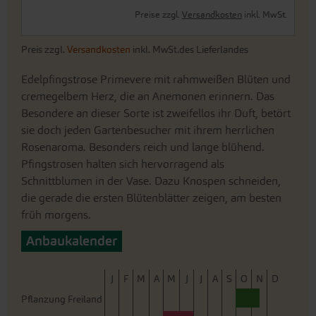
Preise zzgl.
Versandkosten
inkl. MwSt.
Preis zzgl.
Versandkosten
inkl. MwSt.des Lieferlandes
Edelpfingstrose Primevere mit rahmweißen Blüten und
cremegelbem Herz, die an Anemonen erinnern. Das
Besondere an dieser Sorte ist zweifellos ihr Duft, betört
sie doch jeden Gartenbesucher mit ihrem herrlichen
Rosenaroma. Besonders reich und lange blühend.
Pfingstrosen halten sich hervorragend als
Schnittblumen in der Vase. Dazu Knospen schneiden,
die gerade die ersten Blütenblätter zeigen, am besten
früh morgens.
Anbaukalender
J
F
M
A
M
J
J
A
S
O
N
D
Pflanzung Freiland