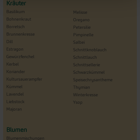
Kräuter
Basilikum
Melisse
Bohnenkraut
Oregano
Borretsch
Petersilie
Brunnenkresse
Pimpinelle
Dill
Salbei
Estragon
Schnittknoblauch
Gewürzfenchel
Schnittlauch
Kerbel
Schnittsellerie
Koriander
Schwarzkümmel
Kultursauerampfer
Speisechrysantheme
Kümmel
Thymian
Lavendel
Winterkresse
Liebstock
Ysop
Majoran
Blumen
Blumenmischungen