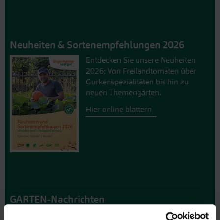
Neuheiten & Sortenempfehlungen 2026
Entdecken Sie unsere Neuheiten
2026: Von Freilandtomaten über
Gurkenspezialitäten bis hin zu
neuen Themengärten.
Hier online blättern
GARTEN-Nachrichten
Mit den GARTEN-Nachrichten