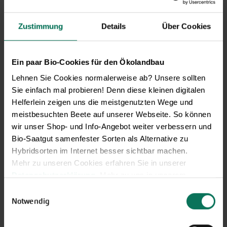
erhalten Sie aktuelle Informationen
und hilfreiche Tipps und Tricks für
Zustimmung
Details
Über Cookies
Ihren Hobbygarten und Balkon.
Hier kostenlos anmelden
Ein paar Bio-Cookies für den Ökolandbau
Lehnen Sie Cookies normalerweise ab? Unsere sollten
Sie einfach mal probieren! Denn diese kleinen digitalen
Helferlein zeigen uns die meistgenutzten Wege und
meistbesuchten Beete auf unserer Webseite. So können
wir unser Shop- und Info-Angebot weiter verbessern und
Bio-Saatgut samenfester Sorten als Alternative zu
Hybridsorten im Internet besser sichtbar machen.
Mehr zu unseren Cookies erfahren Sie in unserer
Datenschutzerklärung
. Mehr zu uns in unserem
Impressum
.
Einwilligungsauswahl
Gemüse
Sie können Ihre Einwilligung unter dem Link Cookie-
Notwendig
Artischocke
Pastinaken
Einstellungen unten auf der Webseite jederzeit
Asia-Salate
Petersilienwurzel
widerrufen.