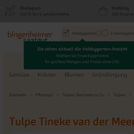
zum
zum
Ökologisch
Vielfältig
Menü
Hauptinhalt
100 % Bio & gentechnikfrei
100 % same
springen
springen
Hobbygarten
Erwerbsgärtn
Sie sehen aktuell die Hobbygarten-Ansicht
Search
Wählen Sie Erwerbsgärtnerei
für größere Mengen und Preise ohne USt.
Gemüse
Kräuter
Blumen
Gründüngung
Startseite
Pflanzgut
Tulpen, Narzissen & Co.
Tulpen
Tulpe Tineke van der Mee