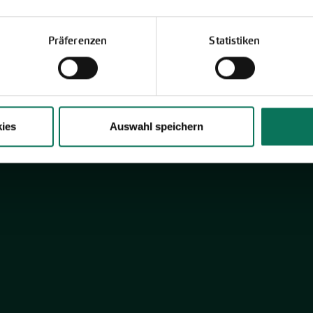
Neuheiten & Sortenempfehlungen 2026
Entdecken Sie unsere Neuheiten
2026: Von Freilandtomaten über
Präferenzen
Statistiken
Gurkenspezialitäten bis hin zu neuen
Themengärten.
Hier online blättern
ies
Auswahl speichern