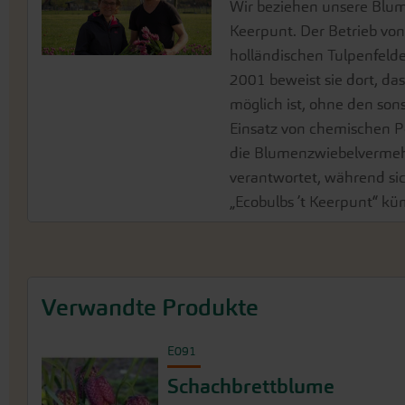
Wir beziehen unsere Blume
Keerpunt. Der Betrieb vo
holländischen Tulpenfelde
2001 beweist sie dort, d
möglich ist, ohne den son
Einsatz von chemischen P
die Blumenzwiebelverme
verantwortet, während si
„Ecobulbs ’t Keerpunt“ k
Verwandte Produkte
E091
Schachbrettblume