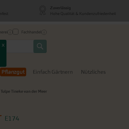
Zuverlässig
nfest
Hohe Qualität & Kundenzufriedenheit
erei
Fachhandel
Search
x
Pflanzgut
Einfach Gärtnern
Nützliches
Tulpe Tineke van der Meer
r
E174