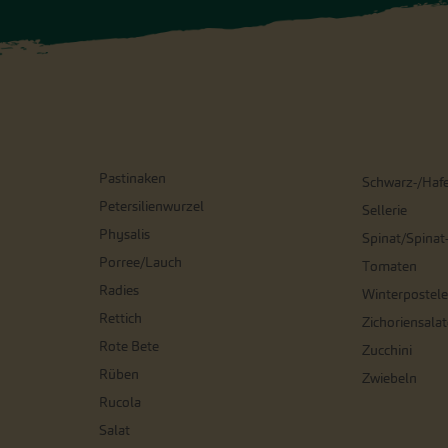
Pastinaken
Schwarz-/Haf
Petersilienwurzel
Sellerie
Physalis
Spinat/Spinat
Porree/Lauch
Tomaten
Radies
Winterpostele
Rettich
Zichoriensalat
Rote Bete
Zucchini
Rüben
Zwiebeln
Rucola
Salat