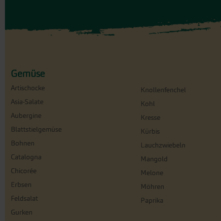
Gemüse
Artischocke
Knollenfenchel
Asia-Salate
Kohl
Aubergine
Kresse
Blattstielgemüse
Kürbis
Bohnen
Lauchzwiebeln
Catalogna
Mangold
Chicorée
Melone
Erbsen
Möhren
Feldsalat
Paprika
Gurken