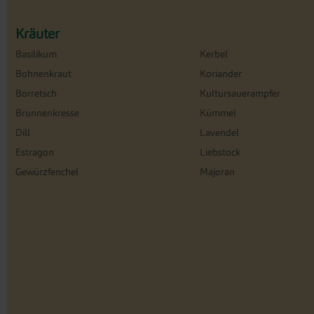
Kräuter
Basilikum
Kerbel
Bohnenkraut
Koriander
Borretsch
Kultursauerampfer
Brunnenkresse
Kümmel
Dill
Lavendel
Estragon
Liebstock
Gewürzfenchel
Majoran