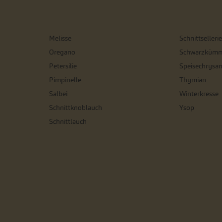
Melisse
Schnittsellerie
Oregano
Schwarzkümm
Petersilie
Speisechrysa
Pimpinelle
Thymian
Salbei
Winterkresse
Schnittknoblauch
Ysop
Schnittlauch