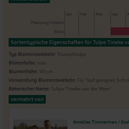
der
Bildergalerie
springen
J
an
F
eb
M
ar
A
pr
Pflanzung Freiland
Blüte
Sortentypische Eigenschaften für Tulpe Tineke v
Typ Blumenzwiebeln
: Triumphtulpe
Blütenfarbe
: rosa
Blumenhöhe
: 50 cm
Verwendung Blumenzwiebeln
: Für Topf geeignet, Schn
Botanischer Name
: Tulipa 'Tineke van der Meer'
vermehrt von
Annelies Timmerman / Ecob