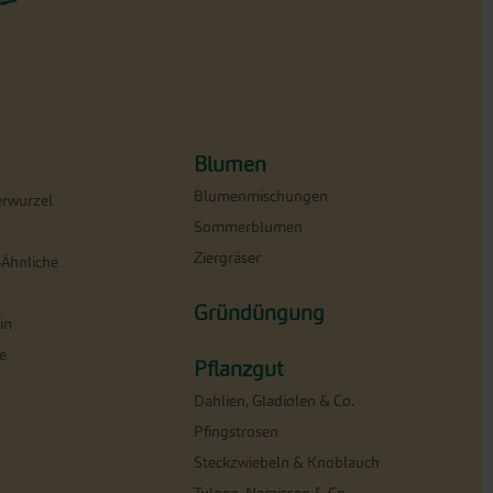
Blumen
Blumenmischungen
erwurzel
Sommerblumen
Ziergräser
-Ähnliche
Gründüngung
in
e
Pflanzgut
Dahlien, Gladiolen & Co.
Pfingstrosen
Steckzwiebeln & Knoblauch