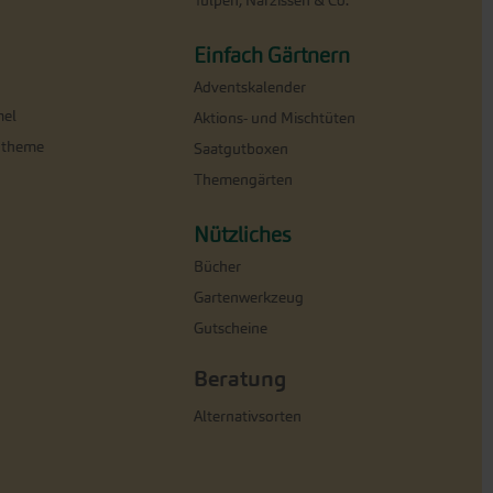
Tulpen, Narzissen & Co.
Einfach Gärtnern
Adventskalender
el
Aktions- und Mischtüten
ntheme
Saatgutboxen
Themengärten
Nützliches
Bücher
Gartenwerkzeug
Gutscheine
Beratung
Alternativsorten