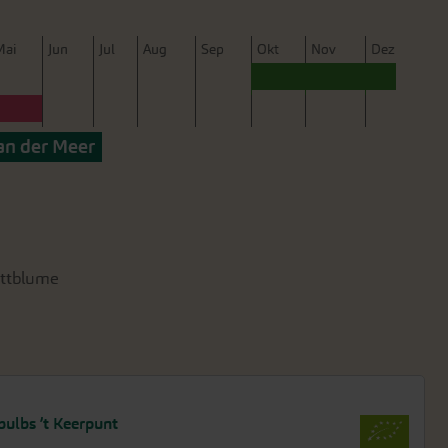
M
ai
J
un
J
ul
A
ug
S
ep
O
kt
N
ov
D
ez
an der Meer
ittblume
ulbs ’t Keerpunt