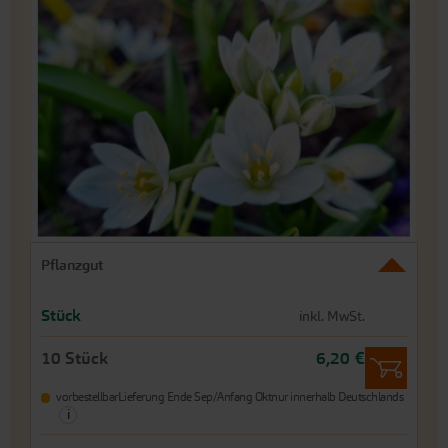
der
Bildergalerie
springen
An
Pflanzgut
den
Beginn
der
Stück
inkl. MwSt.
Bildergalerie
springen
10 Stück
6,20 €
vorbestellbar
Lieferung Ende Sep/Anfang Okt
nur innerhalb Deutschlands
i