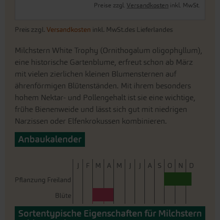
Preise zzgl.
Versandkosten
inkl. MwSt.
Preis zzgl.
Versandkosten
inkl. MwSt.des Lieferlandes
Milchstern White Trophy (Ornithogalum oligophyllum),
eine historische Gartenblume, erfreut schon ab März
mit vielen zierlichen kleinen Blumensternen auf
ährenförmigen Blütenständen. Mit ihrem besonders
hohem Nektar- und Pollengehalt ist sie eine wichtige,
frühe Bienenweide und lässt sich gut mit niedrigen
Narzissen oder Elfenkrokussen kombinieren.
Anbaukalender
J
F
M
A
M
J
J
A
S
O
N
D
Pflanzung Freiland
Blüte
Sortentypische Eigenschaften für Milchstern