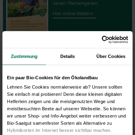
neuen Themengärten.
Hier online blättern
Zustimmung
Details
Über Cookies
GARTEN-Nachrichten
Ein paar Bio-Cookies für den Ökolandbau
Mit den GARTEN-Nachrichten
erhalten Sie aktuelle Informationen
Lehnen Sie Cookies normalerweise ab? Unsere sollten
und hilfreiche Tipps und Tricks für
Sie einfach mal probieren! Denn diese kleinen digitalen
Ihren Hobbygarten und Balkon.
Helferlein zeigen uns die meistgenutzten Wege und
Hier kostenlos anmelden
meistbesuchten Beete auf unserer Webseite. So können
wir unser Shop- und Info-Angebot weiter verbessern und
Bio-Saatgut samenfester Sorten als Alternative zu
Hybridsorten im Internet besser sichtbar machen.