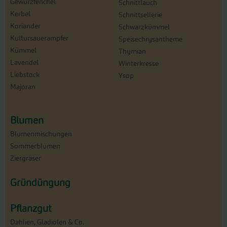
Gewürzfenchel
Schnittlauch
Kerbel
Schnittsellerie
Koriander
Schwarzkümmel
Kultursauerampfer
Speisechrysantheme
Kümmel
Thymian
Lavendel
Winterkresse
Liebstock
Ysop
Majoran
Blumen
Blumenmischungen
Sommerblumen
Ziergräser
Gründüngung
Pflanzgut
Dahlien, Gladiolen & Co.