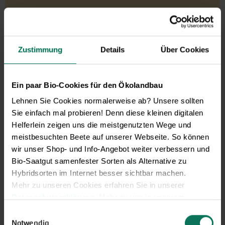
Gemüse
Artischocke
Pastinaken
Asia-Salate
Petersilienwurzel
Zustimmung
Details
Über Cookies
Aubergine
Physalis
Blattstielgemüse
Porree/Lauch
Bohnen
Radies
Ein paar Bio-Cookies für den Ökolandbau
Catalogna
Rettich
Chicorée
Rote Bete
Lehnen Sie Cookies normalerweise ab? Unsere sollten
Erbsen
Rüben
Sie einfach mal probieren! Denn diese kleinen digitalen
Feldsalat
Rucola
Helferlein zeigen uns die meistgenutzten Wege und
Gurken
Salat
meistbesuchten Beete auf unserer Webseite. So können
Knollenfenchel
Schwarz-/Haferwurzel
wir unser Shop- und Info-Angebot weiter verbessern und
Kohl
Sellerie
Bio-Saatgut samenfester Sorten als Alternative zu
Kresse
Spinat/Spinat-Ähnliche
Hybridsorten im Internet besser sichtbar machen.
Kürbis
Tomaten
Mehr zu unseren Cookies erfahren Sie in unserer
Lauchzwiebeln
Winterpostelein
Datenschutzerklärung
. Mehr zu uns in unserem
Mangold
Zichoriensalate
Impressum
.
Einwilligungsauswahl
Melone
Zucchini
Sie können Ihre Einwilligung unter dem Link Cookie-
Notwendig