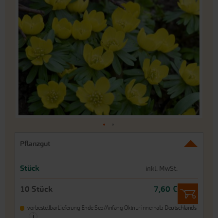
der
Bildergalerie
springen
An
Pflanzgut
den
Beginn
der
Stück
inkl. MwSt.
Bildergalerie
springen
10 Stück
7,60 €
vorbestellbar
Lieferung Ende Sep/Anfang Okt
nur innerhalb Deutschlands
i