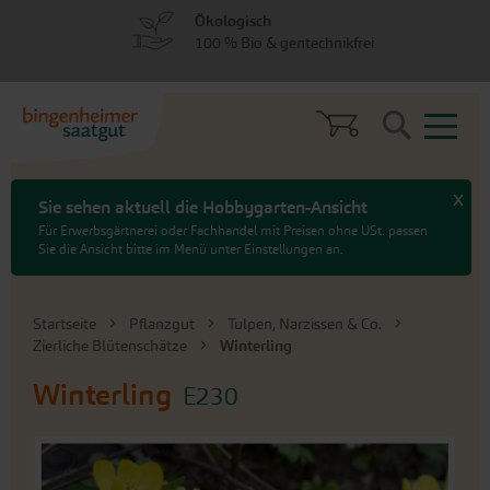
zum
zum
Ökologisch
Menü
Hauptinhalt
100 % Bio & gentechnikfrei
springen
springen
Search
x
Sie sehen aktuell die Hobbygarten-Ansicht
Für Erwerbsgärtnerei oder Fachhandel mit Preisen ohne USt. passen
Sie die Ansicht bitte im Menü unter Einstellungen an.
Startseite
Pflanzgut
Tulpen, Narzissen & Co.
Zierliche Blütenschätze
Winterling
Winterling
E230
An
das
Ende