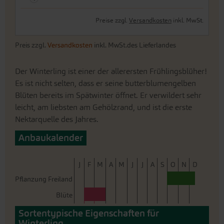
Preise zzgl.
Versandkosten
inkl. MwSt.
Preis zzgl.
Versandkosten
inkl. MwSt.des Lieferlandes
Der Winterling ist einer der allerersten Frühlingsblüher!
Es ist nicht selten, dass er seine butterblumengelben
Blüten bereits im Spätwinter öffnet. Er verwildert sehr
leicht, am liebsten am Gehölzrand, und ist die erste
Nektarquelle des Jahres.
Anbaukalender
J
F
M
A
M
J
J
A
S
O
N
D
Pflanzung Freiland
Blüte
Sortentypische Eigenschaften für
Winterling