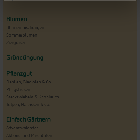
Blumen
Blumenmischungen
Sommerblumen
Ziergräser
Gründüngung
Pflanzgut
Dahlien, Gladiolen & Co.
Pfingstrosen
Steckzwiebeln & Knoblauch
Tulpen, Narzissen & Co.
Einfach Gärtnern
Adventskalender
Aktions- und Mischtüten