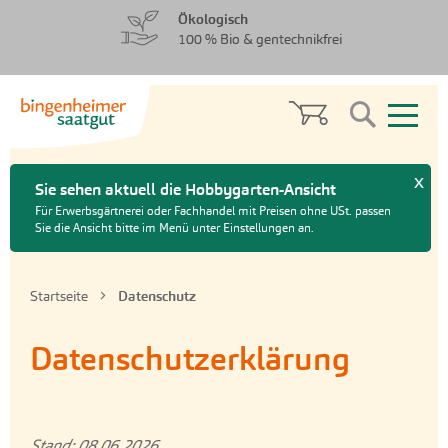
zum
zum
Ökologisch
Menü
Hauptinhalt
100 % Bio & gentechnikfrei
springen
springen
Search
x
Sie sehen aktuell die Hobbygarten-Ansicht
Für Erwerbsgärtnerei oder Fachhandel mit Preisen ohne USt. passen
Sie die Ansicht bitte im Menü unter Einstellungen an.
Startseite
Datenschutz
Datenschutzerklärung
Stand: 08.06.2026