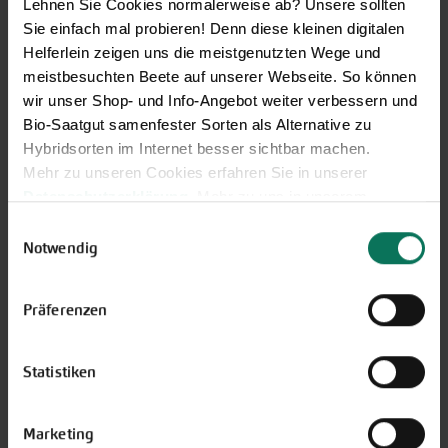
Lehnen Sie Cookies normalerweise ab? Unsere sollten
Sie einfach mal probieren! Denn diese kleinen digitalen
Helferlein zeigen uns die meistgenutzten Wege und
meistbesuchten Beete auf unserer Webseite. So können
wir unser Shop- und Info-Angebot weiter verbessern und
Bio-Saatgut samenfester Sorten als Alternative zu
Hybridsorten im Internet besser sichtbar machen.
Mehr zu unseren Cookies erfahren Sie in unserer
Datenschutzerklärung
. Mehr zu uns in unserem
Impressum
.
Einwilligungsauswahl
Sie können Ihre Einwilligung unter dem Link Cookie-
Notwendig
Zuckerhut
Einstellungen unten auf der Webseite jederzeit
widerrufen.
Präferenzen
Statistiken
Marketing