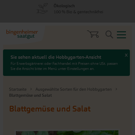
zum
zum
Vielfältig
Menü
Hauptinhalt
100 % samenfest
springen
springen
Search
x
Sie sehen aktuell die Hobbygarten-Ansicht
Für Erwerbsgärtnerei oder Fachhandel mit Preisen ohne USt. passen
Sie die Ansicht bitte im Menü unter Einstellungen an.
Startseite
Ausgewählte Sorten für den Hobbygarten
Blattgemüse und Salat
Blattgemüse und Salat