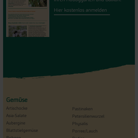
Hier kostenlos anmelden
Gemüse
Artischocke
Pastinaken
Asia-Salate
Petersilienwurzel
Aubergine
Physalis
Blattstielgemüse
Porree/Lauch
Bohnen