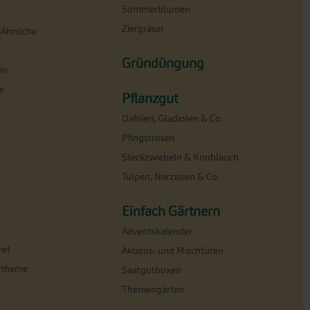
Sommerblumen
Ziergräser
-Ähnliche
Gründüngung
in
e
Pflanzgut
Dahlien, Gladiolen & Co.
Pfingstrosen
Steckzwiebeln & Knoblauch
Tulpen, Narzissen & Co.
Einfach Gärtnern
Adventskalender
el
Aktions- und Mischtüten
ntheme
Saatgutboxen
Themengärten