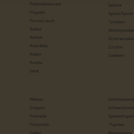
Petersilienwurzel
Sellerie
Physalis
Spinat/Spinat
Porree/Lauch
Tomaten
Radies
Winterpostele
Rettich
Zichoriensalat
Rote Bete
Zucchini
Rüben
Zwiebeln
Rucola
Salat
Melisse
Schnittsellerie
Oregano
Schwarzkümm
Petersilie
Speisechrysa
Pimpinelle
Thymian
Salbei
Winterkresse