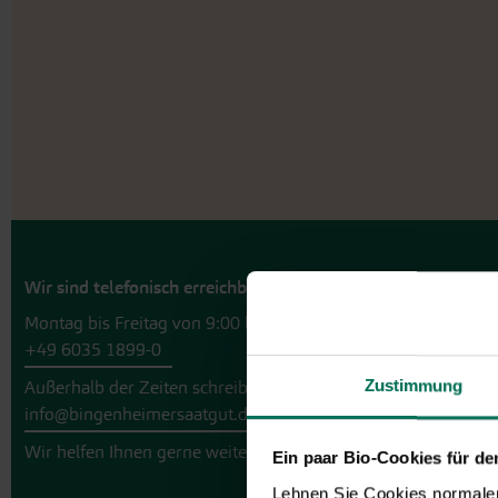
Wir sind telefonisch erreichbar:
Montag bis Freitag von 9:00 bis 13:30 Uhr
+49 6035 1899-0
Zustimmung
Außerhalb der Zeiten schreiben Sie uns eine E-Mail an
info@bingenheimersaatgut.de
Wir helfen Ihnen gerne weiter.
Ein paar Bio-Cookies für d
Lehnen Sie Cookies normalerw