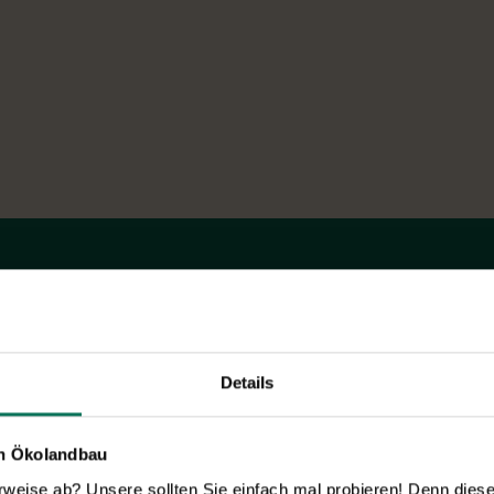
Neuheiten & Sortenempfehlungen 2026
Entdecken Sie unsere Neuheiten
2026: Von Freilandtomaten über
Gurkenspezialitäten bis hin zu neuen
Details
Themengärten.
Hier online blättern
en Ökolandbau
eise ab? Unsere sollten Sie einfach mal probieren! Denn diese k