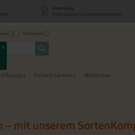
Zuverlässig
nfest
Hohe Qualität & Kundenzufriedenheit
erei
Fachhandel
Search
x
Pflanzgut
Einfach Gärtnern
Nützliches
ken – mit unserem SortenKom