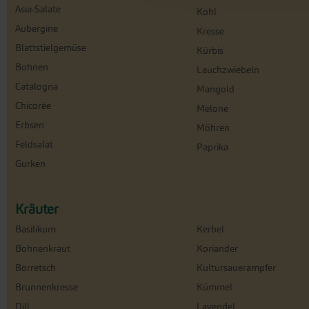
Asia-Salate
Kohl
Aubergine
Kresse
Blattstielgemüse
Kürbis
Bohnen
Lauchzwiebeln
Catalogna
Mangold
Chicorée
Melone
Erbsen
Möhren
Feldsalat
Paprika
Gurken
Kräuter
Basilikum
Kerbel
Bohnenkraut
Koriander
Borretsch
Kultursauerampfer
Brunnenkresse
Kümmel
Dill
Lavendel