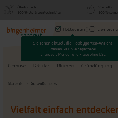
zum
zum
Ökologisch
Vielfältig
Menü
Hauptinhalt
100 % Bio & gentechnikfrei
100 % same
springen
springen
Hobbygarten
Erwerbsgärtn
Sie sehen aktuell die Hobbygarten-Ansicht
Search
Wählen Sie Erwerbsgärtnerei
für größere Mengen und Preise ohne USt.
Gemüse
Kräuter
Blumen
Gründüngung
Startseite
SortenKompass
Vielfalt einfach entdec