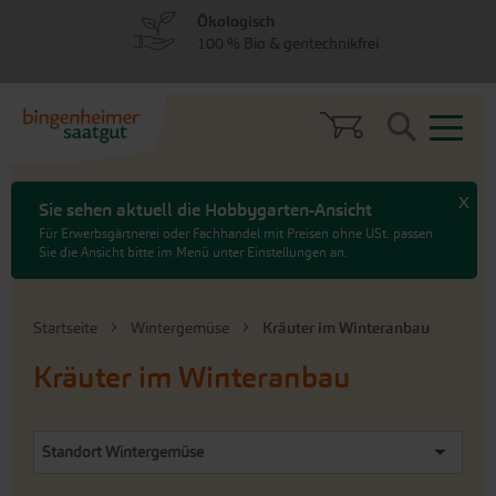
zum
zum
Ökologisch
Menü
Hauptinhalt
100 % Bio & gentechnikfrei
springen
springen
Search
x
Sie sehen aktuell die Hobbygarten-Ansicht
Für Erwerbsgärtnerei oder Fachhandel mit Preisen ohne USt. passen
Sie die Ansicht bitte im Menü unter Einstellungen an.
Startseite
Wintergemüse
Kräuter im Winteranbau
Kräuter im Winteranbau
Standort Wintergemüse