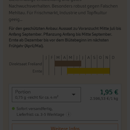
Nachwuchsverhalten. Besonders robust gegen Falschen
Mehltau. Für Frischmarkt, Industrie und Topfkultur
geeig...
Für den geschützten Anbau: Aussaat zu Voranzucht Mitte Juli bis
Anfang September. Pflanzung Anfang bis Mitte September.
Ernte ab Dezember bis vor dem Blütebeginn im nächsten
Frühjahr (April/Mai).
J
F
M
A
M
J
J
A
S
O
N
D
Direktsaat Freiland
Ernte
1,95 €
Portion
0,75 g -reicht für ca. 4 m²
2.596,53 €/1 kg
Sofort versandfertig,
i
Lieferfrist: ca. 3-5 Werktage
Weitere Infos