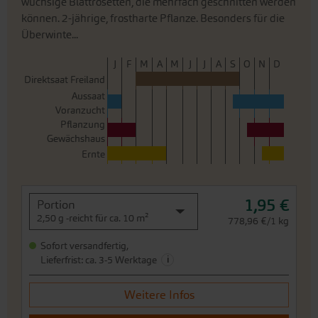
wüchsige Blattrosetten, die mehrfach geschnitten werden
können. 2-jährige, frostharte Pflanze. Besonders für die
Überwinte...
J
F
M
A
M
J
J
A
S
O
N
D
Direktsaat Freiland
Aussaat
Voranzucht
Pflanzung
Gewächshaus
Ernte
1,95 €
Portion
2,50 g -reicht für ca. 10 m²
778,96 €/1 kg
Sofort versandfertig,
i
Lieferfrist: ca. 3-5 Werktage
Weitere Infos