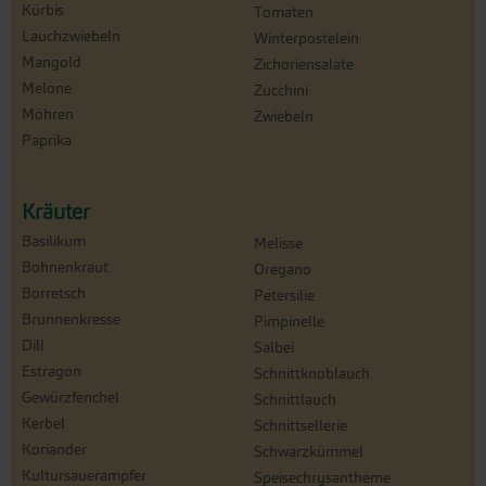
Kürbis
Tomaten
Lauchzwiebeln
Winterpostelein
Mangold
Zichoriensalate
Melone
Zucchini
Möhren
Zwiebeln
Paprika
Kräuter
Basilikum
Melisse
Bohnenkraut
Oregano
Borretsch
Petersilie
Brunnenkresse
Pimpinelle
Dill
Salbei
Estragon
Schnittknoblauch
Gewürzfenchel
Schnittlauch
Kerbel
Schnittsellerie
Koriander
Schwarzkümmel
Kultursauerampfer
Speisechrysantheme