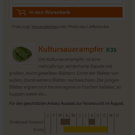
In den Warenkorb
Preis zzgl.
Versandkosten
inkl. MwSt.des Lieferlandes
Kultursauerampfer
K35
Die Kultursauerampfer ist eine
mehrjährige, winterharte Staude mit
großen, leicht gewellten Blättern. Ernte der Blätter von
außen, damit weitere Blätter nachwachsen. Die jungen
Blätter eignen sich hervorragend in frischen Salaten, zu
Suppen sowie als...
Für den geschützten Anbau: Aussaat zur Voranzucht im August.
J
F
M
A
M
J
J
A
S
O
N
D
Direktsaat Freiland
Ernte