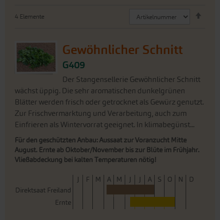
Abste
4
Elemente
sorti
Gewöhnlicher Schnitt
G409
Der Stangensellerie Gewöhnlicher Schnitt
wächst üppig. Die sehr aromatischen dunkelgrünen
Blätter werden frisch oder getrocknet als Gewürz genutzt.
Zur Frischvermarktung und Verarbeitung, auch zum
Einfrieren als Wintervorrat geeignet. In klimabegünst...
Für den geschützten Anbau: Aussaat zur Voranzucht Mitte
August. Ernte ab Oktober/November bis zur Blüte im Frühjahr.
Vließabdeckung bei kalten Temperaturen nötig!
J
F
M
A
M
J
J
A
S
O
N
D
Direktsaat Freiland
Ernte