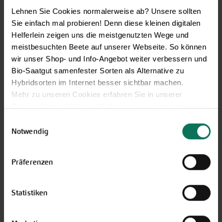
Lehnen Sie Cookies normalerweise ab? Unsere sollten
Sie einfach mal probieren! Denn diese kleinen digitalen
Helferlein zeigen uns die meistgenutzten Wege und
meistbesuchten Beete auf unserer Webseite. So können
wir unser Shop- und Info-Angebot weiter verbessern und
GARTEN-Nachrichten
Bio-Saatgut samenfester Sorten als Alternative zu
Hybridsorten im Internet besser sichtbar machen.
Mit den GARTEN-Nachrichten
Mehr zu unseren Cookies erfahren Sie in unserer
erhalten Sie aktuelle Informationen
Datenschutzerklärung
. Mehr zu uns in unserem
und hilfreiche Tipps und Tricks für
Impressum
.
Ihren Hobbygarten und Balkon.
Einwilligungsauswahl
Sie können Ihre Einwilligung unter dem Link Cookie-
Notwendig
Hier kostenlos anmelden
Einstellungen unten auf der Webseite jederzeit
widerrufen.
Präferenzen
Statistiken