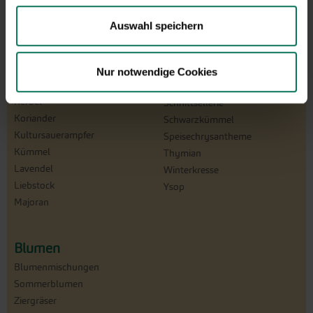
Bohnenkraut
Oregano
Borretsch
Petersilie
Auswahl speichern
Brunnenkresse
Pimpinelle
Dill
Salbei
Estragon
Schnittknoblauch
Nur notwendige Cookies
Gewürzfenchel
Schnittlauch
Kerbel
Schnittsellerie
Koriander
Schwarzkümmel
Kultursauerampfer
Speisechrysantheme
Kümmel
Thymian
Lavendel
Winterkresse
Liebstock
Ysop
Majoran
Blumen
Blumenmischungen
Sommerblumen
Ziergräser