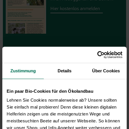
Hier kostenlos anmelden
Zustimmung
Details
Über Cookies
Ein paar Bio-Cookies für den Ökolandbau
Gemüse
Lehnen Sie Cookies normalerweise ab? Unsere sollten
Artischocke
Pastinaken
Sie einfach mal probieren! Denn diese kleinen digitalen
Asia-Salate
Petersilienwurzel
Helferlein zeigen uns die meistgenutzten Wege und
Aubergine
Physalis
meistbesuchten Beete auf unserer Webseite. So können
Blattstielgemüse
Porree/Lauch
wir unser Shop- und Info-Angebot weiter verbessern und
Bohnen
Radies