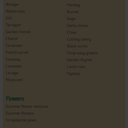
Borage
Parsley
Watercress
Burnet
Dill
Sage
Tarragon
Garlic chives
Garden Fennel
Chive
Chervil
Cutting celery
Coriander
Black cumin
French sorrel
Chop suey greens
Caraway
Garden thyme
Lavender
Land cress
Lovage
Hyssop
Marjoram
Flowers
Summer flower mixtures
Summer flowers
Ornamental grass