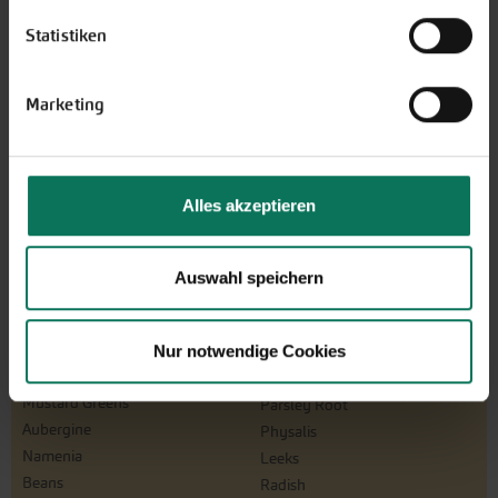
for an individual amount, which will
be sent by e-mail.
Statistiken
Design and order here
Marketing
Alles akzeptieren
Auswahl speichern
Vegetables
Nur notwendige Cookies
Artichoke
Parsnips
Mustard Greens
Parsley Root
Aubergine
Physalis
Namenia
Leeks
Beans
Radish