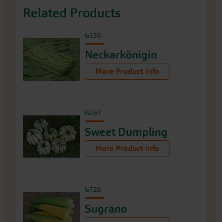
Related Products
G136
Neckarkönigin
More Product Info
G267
Sweet Dumpling
More Product Info
G726
Sugrano