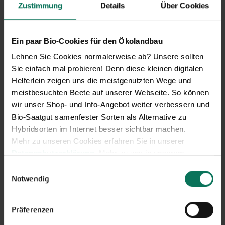
Zustimmung
Details
Über Cookies
Novelties & Price List 2026
Discover new open pollinated
vareties and technically prepared
Ein paar Bio-Cookies für den Ökolandbau
seed formats.
Lehnen Sie Cookies normalerweise ab? Unsere sollten
Browse online here
Sie einfach mal probieren! Denn diese kleinen digitalen
Helferlein zeigen uns die meistgenutzten Wege und
meistbesuchten Beete auf unserer Webseite. So können
wir unser Shop- und Info-Angebot weiter verbessern und
Bio-Saatgut samenfester Sorten als Alternative zu
Hybridsorten im Internet besser sichtbar machen.
Mehr zu unseren Cookies erfahren Sie in unserer
Datenschutzerklärung
. Mehr zu uns in unserem
Impressum
.
Einwilligungsauswahl
Sie können Ihre Einwilligung unter dem Link Cookie-
Notwendig
Gift vouchers
Einstellungen unten auf der Webseite jederzeit
widerrufen.
The perfect gift for gardening
Präferenzen
enthusiasts: Our digital gift voucher