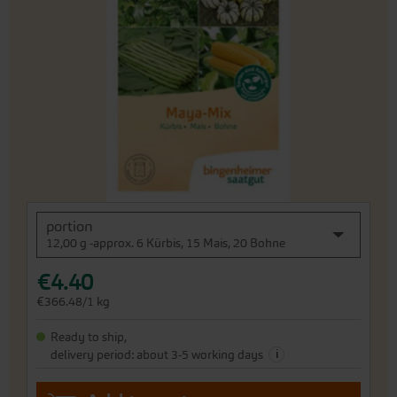
end
of
the
images
gallery
Skip
portion
to
12,00 g -approx. 6 Kürbis, 15 Mais, 20 Bohne
the
beginning
€4.40
of
the
€366.48/1 kg
images
gallery
Ready to ship,
i
delivery period: about 3-5 working days