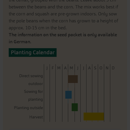
between the beans and the corn. The mix works best if
the corn and squash are pre-grown indoors. Only sow
the pole beans when the corn has grown to a height of
approx. 10-15 cm in the bed.
The information on the seed packet is only available
in German.
Planting Calendar
J
F
M
A
M
J
J
A
S
O
N
D
Direct sowing
outdoor
Sowing for
planting
Planting outside
Harvest