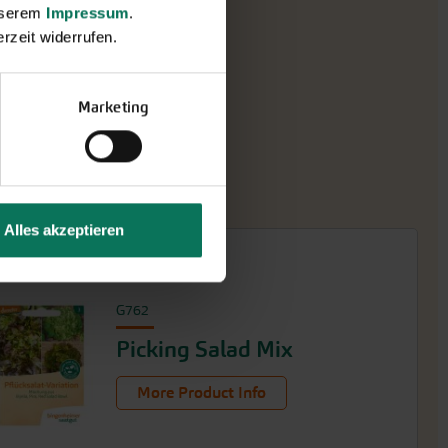
unserem
Impressum
.
rzeit widerrufen.
Marketing
Alles akzeptieren
G762
Picking Salad Mix
More Product Info