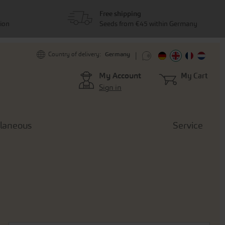
Free shipping
tion
Seeds from €45 within Germany
Germany
Country of delivery:
My Account
My Cart
Sign in
llaneous
Service