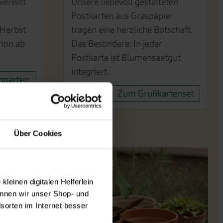
vereint
Unsere liebevoll gestalteten
Postkarten aus Graspapier
Herbst
tragen eine herzliche Botschaft.
hon ab
Das Besondere: In jeder
Postkarte ist Blumensaatgut
integriert.
garten
Zum Grußkartenset
Über Cookies
leinen digitalen Helferlein
nnen wir unser Shop- und
sorten im Internet besser