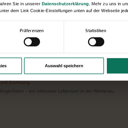
ahren Sie in unserer
Datenschutzerklärung
. Mehr zu uns in 
 unter dem Link Cookie-Einstellungen unten auf der Webseite jede
rten, keine Patente,
keine Gen- oder Biotechnologie
.
Präferenzen
Statistiken
tung
–
Bio von Anfang an
.
genden Ländern erzeugt.
–Qualität.
ies
Auswahl speichern
ker.
 und Züchtung
.
ingenheim – ein inklusiver Lebensort in der Wetterau.