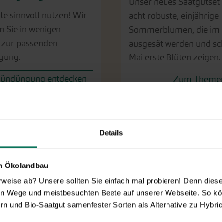
Unser neues Saatgutset 
te sinnvoll nutzen! Wir
acht robuste, einjährige
n Sie in wenigen
Sommerblumen, die im 
n zur passenden
ausgesät werden und sc
gung.
Mai erste Blüten zeigen.
ründüngung entdecken
Zum Themen
Details
nserem Online-Shop!
en Ökolandbau
feste Sorten in höchster Qualität
eise ab? Unsere sollten Sie einfach mal probieren! Denn diese k
en Wege und meistbesuchten Beete auf unserer Webseite. So kö
us, Garten oder Balkonkasten? Dann sind Sie bei uns
rn und Bio-Saatgut samenfester Sorten als Alternative zu Hybrid
sch zertifiziertes Saatgut. Und darauf kommt es uns