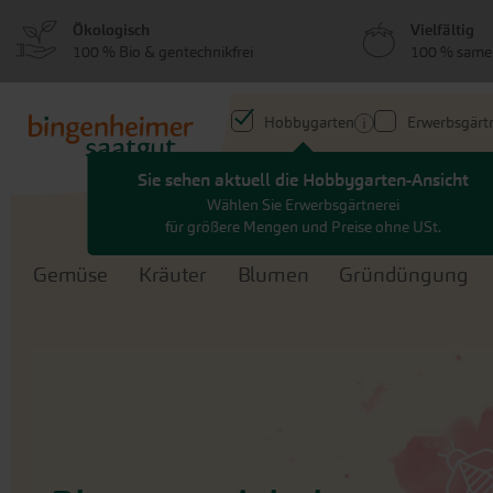
zum
zum
Ökologisch
Vielfältig
Menü
Hauptinhalt
100 % Bio & gentechnikfrei
100 % same
springen
springen
Hobbygarten
Erwerbsgärtn
Sie sehen aktuell die Hobbygarten-Ansicht
Search
Wählen Sie Erwerbsgärtnerei
für größere Mengen und Preise ohne USt.
Gemüse
Kräuter
Blumen
Gründüngung