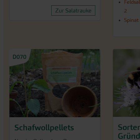
Feldsal
Zur Salatrauke
2
Spinat
Sorte
Schafwollpellets
Grün