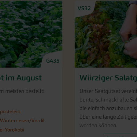
bt im August
Würziger Salat
m meisten bestellt:
Unser Saatgutset vereint
bunte, schmackhafte Sal
die einfach anzubauen s
postelein
über eine lange Zeit gee
 Winterriesen/Verdil
werden können.
oi Yorokobi