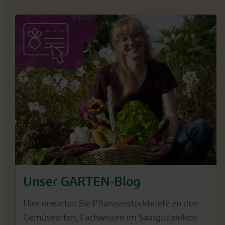
Unser GARTEN-Blog
Hier erwarten Sie Pflanzensteckbriefe zu den
Gemüsearten, Fachwissen im Saatgutlexikon