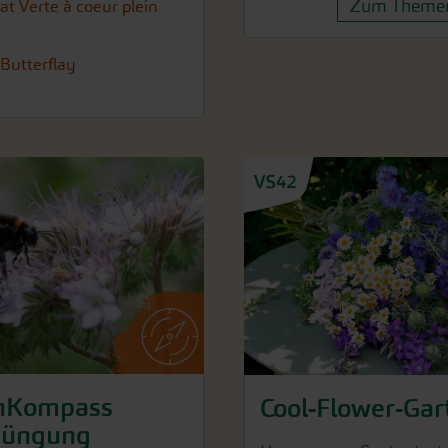
Zum Themen
at Verte à coeur plein
 Butterflay
nKompass
Cool-Flower-Gar
düngung