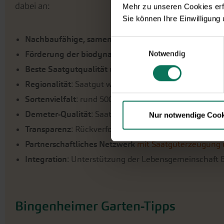
dabei an:
Mehr zu unseren Cookies erf
Sie können Ihre Einwilligung
Nachbaufähige, samenfeste Sorten
. Keine Hybrid-So
Einwilligungsauswahl
Notwendig
Förderung der biodynamischen / ökologischen Züch
Beste Saatgutqualität
und
hohe Keimfähigkeit
.
Regionalität
: Saatgut wird in Deutschland und umlie
Sortenvielfalt
: rund 500 Sorten.
Demeter-Qualität
: Saatgut von 180 Sorten in Demeter
Nur notwendige Cook
Transparenz
: Rückverfolgung bis zum Vermehrungsac
Partnerschaftliches Netzwerk
mit Saatguterzeugung
Integration
: Unterstützung der Lebensgemeinschaft B
Bingenheimer Garten-Tipps