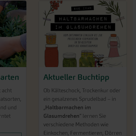
garten
Aktueller Buchtipp
 acht
Ob Kälteschock, Trockenkur oder
atsorten,
ein gesalzenes Sprudelbad – in
ind und
„
Haltbarmachen im
rntet
Glasumdrehen
“ lernen Sie
verschiedene Methoden wie
Einkochen, Fermentieren, Dörren