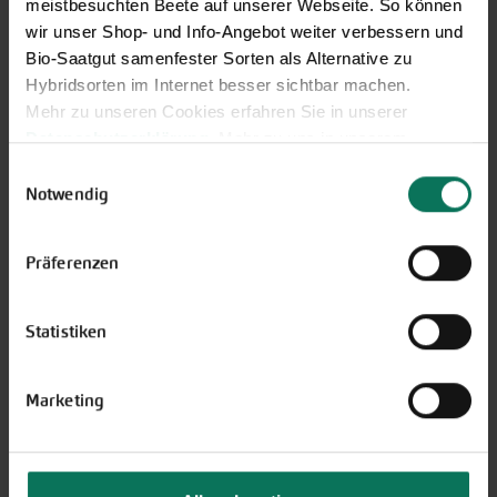
meistbesuchten Beete auf unserer Webseite. So können
Kräuter
wir unser Shop- und Info-Angebot weiter verbessern und
Basilikum
Melisse
Bio-Saatgut samenfester Sorten als Alternative zu
Bohnenkraut
Oregano
Hybridsorten im Internet besser sichtbar machen.
Borretsch
Petersilie
Mehr zu unseren Cookies erfahren Sie in unserer
Brunnenkresse
Pimpinelle
Datenschutzerklärung
. Mehr zu uns in unserem
Dill
Salbei
Impressum
.
Einwilligungsauswahl
Estragon
Schnittknoblauch
Sie können Ihre Einwilligung unter dem Link Cookie-
Notwendig
Gewürzfenchel
Schnittlauch
Einstellungen unten auf der Webseite jederzeit
Kerbel
Schnittsellerie
widerrufen.
Koriander
Präferenzen
Schwarzkümmel
Kultursauerampfer
Speisechrysantheme
Kümmel
Thymian
Statistiken
Lavendel
Winterkresse
Liebstock
Ysop
Majoran
Marketing
Blumen
Blumenmischungen