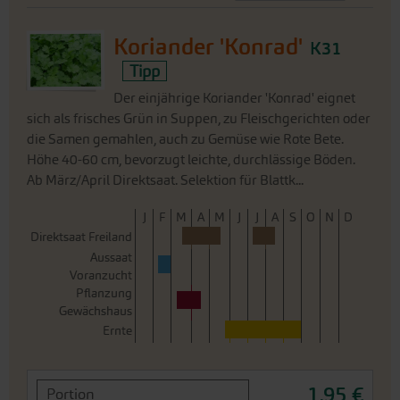
Koriander 'Konrad'
K31
Tipp
Der einjährige Koriander 'Konrad' eignet
sich als frisches Grün in Suppen, zu Fleischgerichten oder
die Samen gemahlen, auch zu Gemüse wie Rote Bete.
Höhe 40-60 cm, bevorzugt leichte, durchlässige Böden.
Ab März/April Direktsaat. Selektion für Blattk...
J
F
M
A
M
J
J
A
S
O
N
D
Direktsaat Freiland
Aussaat
Voranzucht
Pflanzung
Gewächshaus
Ernte
1,95 €
Portion