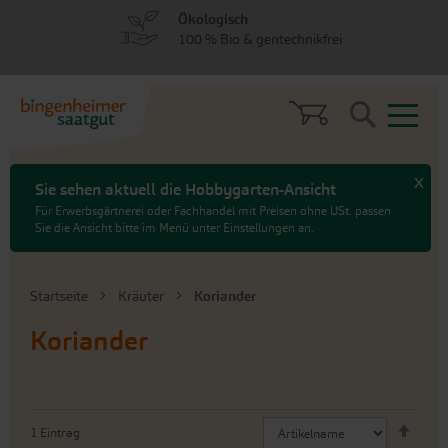
zum
zum
Ökologisch
Menü
Hauptinhalt
100 % Bio & gentechnikfrei
springen
springen
Search
x
Sie sehen aktuell die Hobbygarten-Ansicht
Für Erwerbsgärtnerei oder Fachhandel mit Preisen ohne USt. passen
Sie die Ansicht bitte im Menü unter Einstellungen an.
Startseite
Kräuter
Koriander
Koriander
Abste
1
Eintrag
sorti