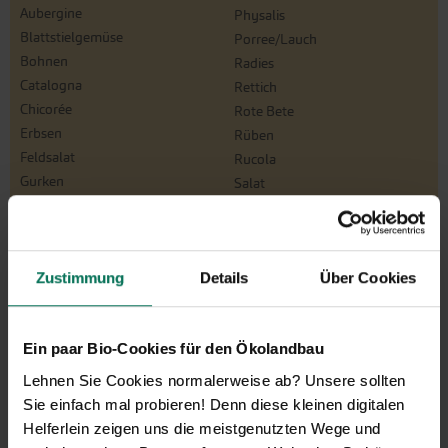
Aubergine
Physalis
Blattstielgemüse
Porree/Lauch
Bohnen
Radies
Catalogna
Rettich
Chicorée
Rote Bete
Erbsen
Rüben
Feldsalat
Rucola
Gurken
Salat
Knollenfenchel
Schwarz-/Haferwurzel
Kohl
Sellerie
Kresse
Spinat/Spinat-Ähnliche
Kürbis
Zustimmung
Details
Über Cookies
Tomaten
Lauchzwiebeln
Winterpostelein
Mangold
Zichoriensalate
Ein paar Bio-Cookies für den Ökolandbau
Melone
Zucchini
Möhren
Zwiebeln
Lehnen Sie Cookies normalerweise ab? Unsere sollten
Paprika
Sie einfach mal probieren! Denn diese kleinen digitalen
Helferlein zeigen uns die meistgenutzten Wege und