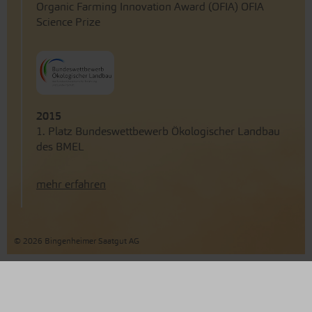
Organic Farming Innovation Award (OFIA) OFIA
Science Prize
2015
1. Platz Bundeswettbewerb Ökologischer Landbau
des BMEL
mehr erfahren
© 2026 Bingenheimer Saatgut AG