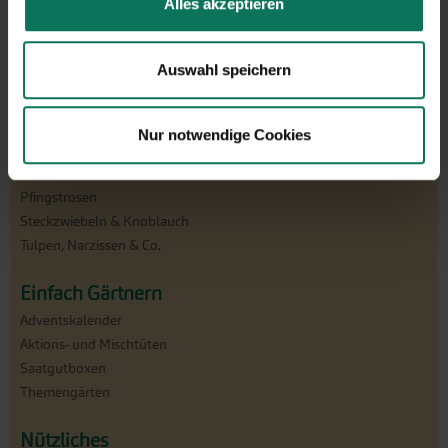
Alles akzeptieren
Sommerblumen
Ziergräser
Auswahl speichern
Gründüngung
Nur notwendige Cookies
Pflanzgut
Dahlien, Gladiolen & Co.
Pfingstrosen
Steckzwiebeln & Knoblauch
Tulpen, Narzissen & Co.
Einfach Gärtnern
Adventskalender
Aktions- und Mischtüten
Saatgutboxen
Themengärten
Nützliches