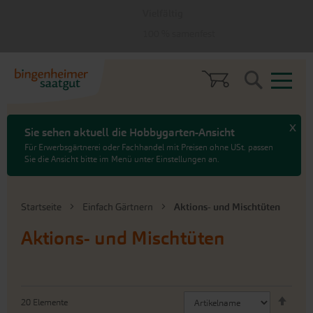
zum
zum
Vielfältig
Menü
Hauptinhalt
springen
springen
100 % samenfest
Search
x
Sie sehen aktuell die Hobbygarten-Ansicht
Für Erwerbsgärtnerei oder Fachhandel mit Preisen ohne USt. passen
Sie die Ansicht bitte im Menü unter Einstellungen an.
Startseite
Einfach Gärtnern
Aktions- und Mischtüten
Aktions- und Mischtüten
Abste
20
Elemente
sorti