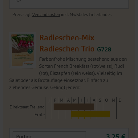
Preis zzgl.
Versandkosten
inkl. MwSt.des Lieferlandes
Radieschen-Mix
Radieschen Trio
G728
Farbenfrohe Mischung bestehend aus den
Sorten French Breakfast (rot/weiss), Rudi
(rot), Eiszapfen (rein weiss). Vielseitig im
Salat oder als Brotauflage einsetzbar. Einfach zu
ziehendes Gemüse. Gelingt jedem!
J
F
M
A
M
J
J
A
S
O
N
D
Direktsaat Freiland
Ernte
3,25 €
Portion