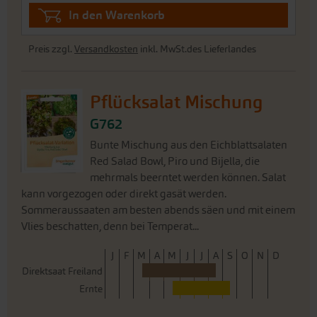
In den Warenkorb
Preis zzgl.
Versandkosten
inkl. MwSt.des Lieferlandes
Pflücksalat Mischung
G762
Bunte Mischung aus den Eichblattsalaten
Red Salad Bowl, Piro und Bijella, die
mehrmals beerntet werden können. Salat
kann vorgezogen oder direkt gasät werden.
Sommeraussaaten am besten abends säen und mit einem
Vlies beschatten, denn bei Temperat...
J
F
M
A
M
J
J
A
S
O
N
D
Direktsaat Freiland
Ernte