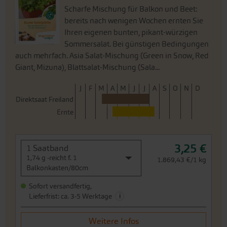
Scharfe Mischung für Balkon und Beet:
bereits nach wenigen Wochen ernten Sie
Ihren eigenen bunten, pikant-würzigen
Sommersalat. Bei günstigen Bedingungen
auch mehrfach. Asia Salat-Mischung (Green in Snow, Red
Giant, Mizuna), Blattsalat-Mischung (Sala...
J
F
M
A
M
J
J
A
S
O
N
D
Direktsaat Freiland
Ernte
3,25 €
1 Saatband
1,74 g -reicht f. 1
1.869,43 €/1 kg
Balkonkasten/80cm
Sofort versandfertig,
i
Lieferfrist: ca. 3-5 Werktage
Weitere Infos