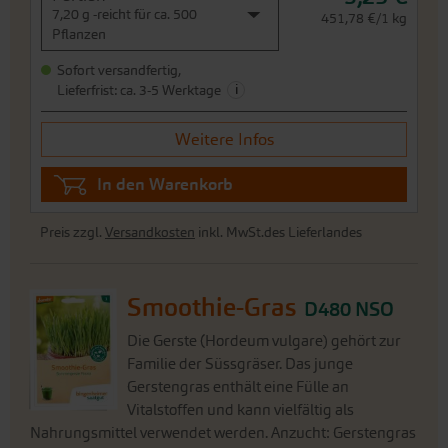
7,20 g -reicht für ca. 500
451,78 €/1 kg
Pflanzen
Sofort versandfertig,
i
Lieferfrist: ca. 3-5 Werktage
Weitere Infos
In den Warenkorb
Preis zzgl.
Versandkosten
inkl. MwSt.des Lieferlandes
Smoothie-Gras
D480 NSO
Die Gerste (Hordeum vulgare) gehört zur
Familie der Süssgräser. Das junge
Gerstengras enthält eine Fülle an
Vitalstoffen und kann vielfältig als
Nahrungsmittel verwendet werden. Anzucht: Gerstengras