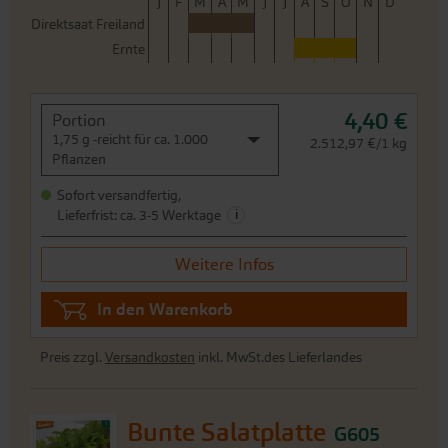
J
F
M
A
M
J
J
A
S
O
N
D
Direktsaat Freiland
Ernte
4,40 €
Portion
1,75 g -reicht für ca. 1.000
2.512,97 €/1 kg
Pflanzen
Sofort versandfertig,
i
Lieferfrist: ca. 3-5 Werktage
Weitere Infos
In den Warenkorb
Preis zzgl.
Versandkosten
inkl. MwSt.des Lieferlandes
Bunte Salatplatte
G605