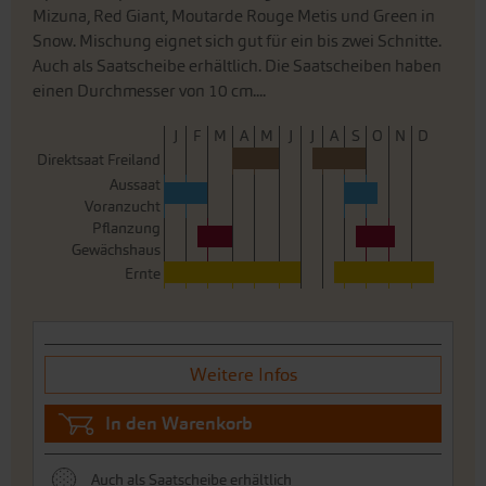
Mizuna, Red Giant, Moutarde Rouge Metis und Green in
Snow. Mischung eignet sich gut für ein bis zwei Schnitte.
Auch als Saatscheibe erhältlich. Die Saatscheiben haben
einen Durchmesser von 10 cm....
J
F
M
A
M
J
J
A
S
O
N
D
Direktsaat Freiland
Aussaat
Voranzucht
Pflanzung
Gewächshaus
Ernte
Weitere Infos
In den Warenkorb
Auch als Saatscheibe erhältlich