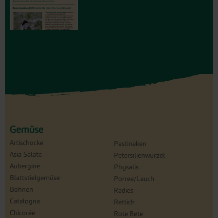
Gemüse
Artischocke
Pastinaken
Asia-Salate
Petersilienwurzel
Aubergine
Physalis
Blattstielgemüse
Porree/Lauch
Bohnen
Radies
Catalogna
Rettich
Chicorée
Rote Bete