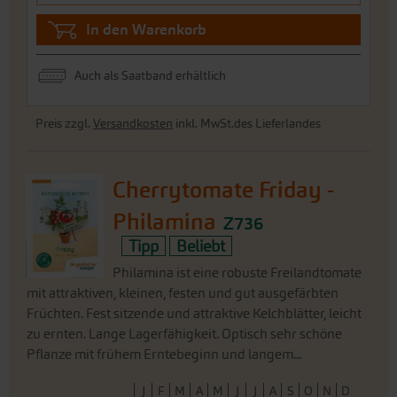
In den Warenkorb
Auch als Saatband erhältlich
Preis zzgl.
Versandkosten
inkl. MwSt.des Lieferlandes
Cherrytomate Friday -
Philamina
Z736
Tipp
Beliebt
Philamina ist eine robuste Freilandtomate
mit attraktiven, kleinen, festen und gut ausgefärbten
Früchten. Fest sitzende und attraktive Kelchblätter, leicht
zu ernten. Lange Lagerfähigkeit. Optisch sehr schöne
Pflanze mit frühem Erntebeginn und langem...
J
F
M
A
M
J
J
A
S
O
N
D