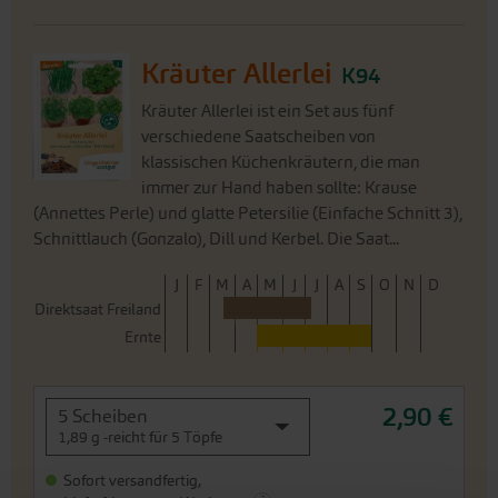
Kräuter Allerlei
K94
Kräuter Allerlei ist ein Set aus fünf
verschiedene Saatscheiben von
klassischen Küchenkräutern, die man
immer zur Hand haben sollte: Krause
(Annettes Perle) und glatte Petersilie (Einfache Schnitt 3),
Schnittlauch (Gonzalo), Dill und Kerbel. Die Saat...
J
F
M
A
M
J
J
A
S
O
N
D
Direktsaat Freiland
Ernte
2,90 €
5 Scheiben
1,89 g -reicht für 5 Töpfe
Sofort versandfertig,