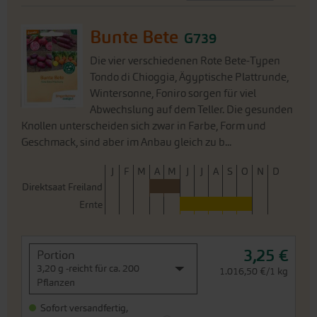
Bunte Bete
G739
Die vier verschiedenen Rote Bete-Typen
Tondo di Chioggia, Ägyptische Plattrunde,
Wintersonne, Foniro sorgen für viel
Abwechslung auf dem Teller. Die gesunden
Knollen unterscheiden sich zwar in Farbe, Form und
Geschmack, sind aber im Anbau gleich zu b...
J
F
M
A
M
J
J
A
S
O
N
D
Direktsaat Freiland
Ernte
3,25 €
Portion
3,20 g -reicht für ca. 200
1.016,50 €/1 kg
Pflanzen
Sofort versandfertig,