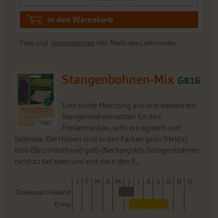
In den Warenkorb
Preis zzgl.
Versandkosten
inkl. MwSt.des Lieferlandes
Stangenbohnen-Mix
G816
Eine bunte Mischung aus drei bewährten
Stangenbohnensorten für den
Freilandanbau, sehr ertragreich und
fadenlos. Die Hülsen sind in den Farben grün (Helda),
blau (Brunhilde) und gelb (Neckargold). Stangenbohnen
nicht zu tief säen und erst nach den E...
J
F
M
A
M
J
J
A
S
O
N
D
Direktsaat Freiland
Ernte