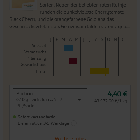
Sorten. Neben der beliebten roten Ruthje
runden die dunkelviolette Cherrytomate
Black Cherry und die orangefarbene Goldiana das
Geschmackserlebnis ab. Gemeinsam bilden sie eine gelu...
J
F
M
A
M
J
J
A
S
O
N
D
Aussaat
Voranzucht
Pflanzung
Gewächshaus
Ernte
4,40 €
Portion
0,10 g -reicht für ca. 5 - 7
43.977,00 €/1 kg
Pfl./Sorte
Sofort versandfertig,
i
Lieferfrist: ca. 3-5 Werktage
Weitere Infos