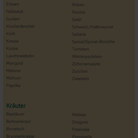
Erbsen
Rüben
Feldsalat
Rucola
Gurken
Salat
Knollenfenchel
Schwarz-/Haferwurzel
Kohl
Sellerie
Kresse
Spinat/Spinat-Ähnliche
Kürbis
Tomaten
Lauchzwiebeln
Winterpostelein
Mangold
Zichoriensalate
Melone
Zucchini
Möhren
Zwiebeln
Paprika
Kräuter
Basilikum
Melisse
Bohnenkraut
Oregano
Borretsch
Petersilie
Brunnenkresse
Pimpinelle