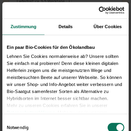
i
Lieferfrist: ca. 3-5 Werktage
Weitere Infos
Zustimmung
Details
Über Cookies
In den Warenkorb
Auch als Saatscheibe erhältlich
Ein paar Bio-Cookies für den Ökolandbau
Lehnen Sie Cookies normalerweise ab? Unsere sollten
Preis zzgl.
Versandkosten
inkl. MwSt.des Lieferlandes
Sie einfach mal probieren! Denn diese kleinen digitalen
Helferlein zeigen uns die meistgenutzten Wege und
meistbesuchten Beete auf unserer Webseite. So können
Maya-Mix
G692
wir unser Shop- und Info-Angebot weiter verbessern und
Der Maya-Mix, auch als "Milpa" bekannt, ist
Bio-Saatgut samenfester Sorten als Alternative zu
eine jahrtausendalte Mischkultur aus
Hybridsorten im Internet besser sichtbar machen.
Mittel- und Nordamerika. Diese ideale
Mehr zu unseren Cookies erfahren Sie in unserer
Kombination von Mais, Bohnen und Kürbis
Datenschutzerklärung
. Mehr zu uns in unserem
bringt auch in unseren Gärten eine gute Ernte auf
Impressum
.
Einwilligungsauswahl
kleinstem Raum und bereichert unsere Böde...
Sie können Ihre Einwilligung unter dem Link Cookie-
Notwendig