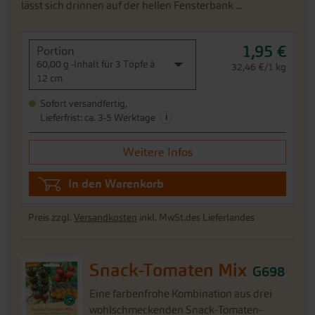
lässt sich drinnen auf der hellen Fensterbank ...
1,95 €
Portion
60,00 g -Inhalt für 3 Töpfe à
32,46 €/1 kg
12 cm
Sofort versandfertig,
i
Lieferfrist: ca. 3-5 Werktage
Weitere Infos
In den Warenkorb
Preis zzgl.
Versandkosten
inkl. MwSt.des Lieferlandes
Snack-Tomaten Mix
G698
Eine farbenfrohe Kombination aus drei
wohlschmeckenden Snack-Tomaten-