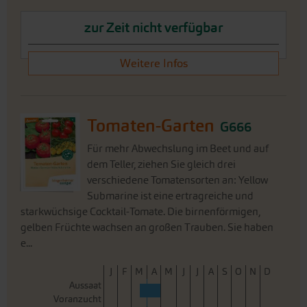
zur Zeit nicht verfügbar
Weitere Infos
Tomaten-Garten
G666
Für mehr Abwechslung im Beet und auf
dem Teller, ziehen Sie gleich drei
verschiedene Tomatensorten an: Yellow
Submarine ist eine ertragreiche und
starkwüchsige Cocktail-Tomate. Die birnenförmigen,
gelben Früchte wachsen an großen Trauben. Sie haben
e...
J
F
M
A
M
J
J
A
S
O
N
D
Aussaat
Voranzucht