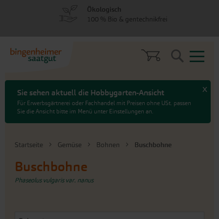
zum
zum
Ökologisch
Menü
Hauptinhalt
100 % Bio & gentechnikfrei
springen
springen
Search
x
Sie sehen aktuell die Hobbygarten-Ansicht
Für Erwerbsgärtnerei oder Fachhandel mit Preisen ohne USt. passen
Sie die Ansicht bitte im Menü unter Einstellungen an.
Startseite
Gemüse
Bohnen
Buschbohne
Buschbohne
Phaseolus vulgaris var. nanus