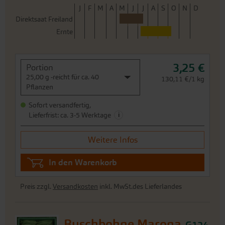
J
F
M
A
M
J
J
A
S
O
N
D
Direktsaat Freiland
Ernte
3,25 €
Portion
25,00 g -reicht für ca. 40
130,11 €/1 kg
Pflanzen
Sofort versandfertig,
i
Lieferfrist: ca. 3-5 Werktage
Weitere Infos
In den Warenkorb
Preis zzgl.
Versandkosten
inkl. MwSt.des Lieferlandes
Buschbohne Marona