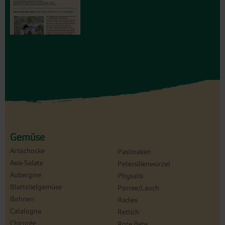
Gemüse
Artischocke
Pastinaken
Asia-Salate
Petersilienwurzel
Aubergine
Physalis
Blattstielgemüse
Porree/Lauch
Bohnen
Radies
Catalogna
Rettich
Chicorée
Rote Bete