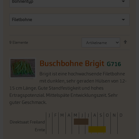
Bohnentyp
Filetbohne
Abste
9
Elemente
sorti
Buschbohne Brigit
G716
Brigit ist eine hochwachsende Filetbohne
mit dunklen, sehr geraden Hülsen von 12-
15 cm Länge. Gute Standfestigkeit und hohes
Ertragspotenzial. Mittelspäte Entwicklungszeit. Sehr
guter Geschmack.
J
F
M
A
M
J
J
A
S
O
N
D
Direktsaat Freiland
Ernte