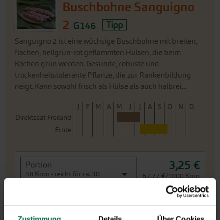
Buschbohne Sanguigno
2
G146
Tipp
Sanguigno 2 ist eine wüchsige Buschbohne mit breiten,
flachen, hellgrün-rot geflammten Hülsen, die beim
Kochen grün werden. Gesunde, robuste und
trockenheitstolerante Pflanze, die zur Rankenbildung
neigt. Kann sowohl frisch als Hülse als auch halbrei...
J
F
M
A
M
J
J
A
S
O
N
D
Direktsaat Freiland
Ernte
3,25 €
Portion
48 Korn - reicht für ca. 30
67,77 €/1000 Korn
Pflanzen
Sofort versandfertig,
i
Lieferfrist: ca. 3-5 Werktage
Zustimmung
Details
Über Cookies