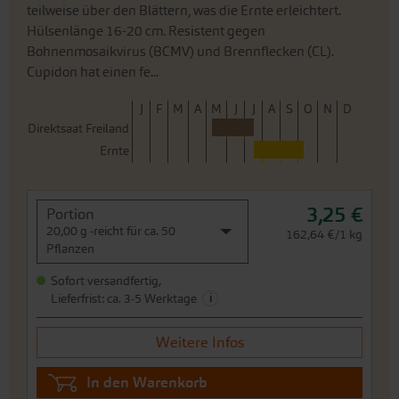
teilweise über den Blättern, was die Ernte erleichtert.
Hülsenlänge 16-20 cm. Resistent gegen
Bohnenmosaikvirus (BCMV) und Brennflecken (CL).
Cupidon hat einen fe...
J
F
M
A
M
J
J
A
S
O
N
D
Direktsaat Freiland
Ernte
3,25 €
Portion
20,00 g -reicht für ca. 50
162,64 €/1 kg
Pflanzen
Sofort versandfertig,
i
Lieferfrist: ca. 3-5 Werktage
Weitere Infos
In den Warenkorb