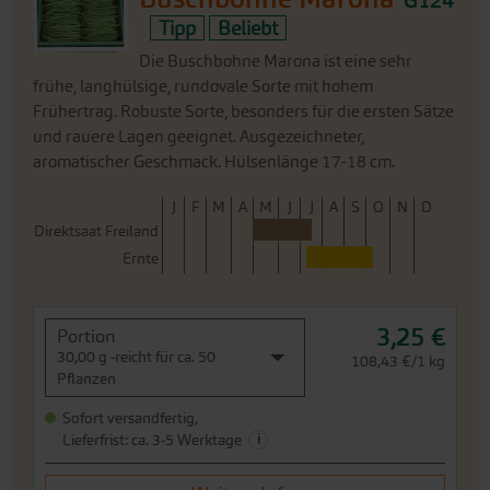
G124
Tipp
Beliebt
Die Buschbohne Marona ist eine sehr
frühe, langhülsige, rundovale Sorte mit hohem
Frühertrag. Robuste Sorte, besonders für die ersten Sätze
und rauere Lagen geeignet. Ausgezeichneter,
aromatischer Geschmack. Hülsenlänge 17-18 cm.
J
F
M
A
M
J
J
A
S
O
N
D
Direktsaat Freiland
Ernte
3,25 €
Portion
30,00 g -reicht für ca. 50
108,43 €/1 kg
Pflanzen
Sofort versandfertig,
i
Lieferfrist: ca. 3-5 Werktage