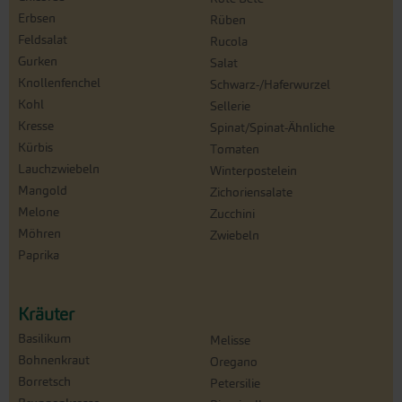
Erbsen
Rüben
Feldsalat
Rucola
Gurken
Salat
Knollenfenchel
Schwarz-/Haferwurzel
Kohl
Sellerie
Kresse
Spinat/Spinat-Ähnliche
Kürbis
Tomaten
Lauchzwiebeln
Winterpostelein
Mangold
Zichoriensalate
Melone
Zucchini
Möhren
Zwiebeln
Paprika
Kräuter
Basilikum
Melisse
Bohnenkraut
Oregano
Borretsch
Petersilie