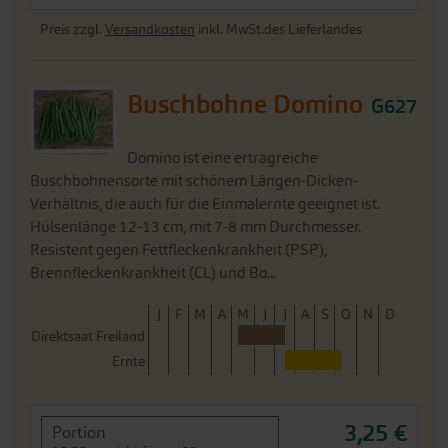
Preis zzgl.
Versandkosten
inkl. MwSt.des Lieferlandes
Buschbohne Domino
G627
Domino ist eine ertragreiche
Buschbohnensorte mit schönem Längen-Dicken-
Verhältnis, die auch für die Einmalernte geeignet ist.
Hülsenlänge 12-13 cm, mit 7-8 mm Durchmesser.
Resistent gegen Fettfleckenkrankheit (PSP),
Brennfleckenkrankheit (CL) und Bo...
J
F
M
A
M
J
J
A
S
O
N
D
Direktsaat Freiland
Ernte
3,25 €
Portion