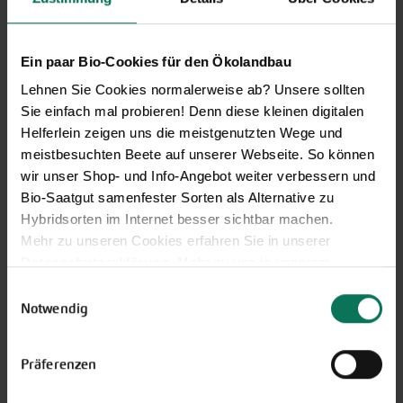
Weitere Infos
Ein paar Bio-Cookies für den Ökolandbau
In den Warenkorb
Lehnen Sie Cookies normalerweise ab? Unsere sollten
Sie einfach mal probieren! Denn diese kleinen digitalen
Preis zzgl.
Versandkosten
inkl. MwSt.des Lieferlandes
Helferlein zeigen uns die meistgenutzten Wege und
meistbesuchten Beete auf unserer Webseite. So können
Buschbohne Saxa
wir unser Shop- und Info-Angebot weiter verbessern und
G120
Bio-Saatgut samenfester Sorten als Alternative zu
Die Buschbohne Saxa ist eine alte,
Hybridsorten im Internet besser sichtbar machen.
bewährte Sorte. Mittellange, hellgrüne
Mehr zu unseren Cookies erfahren Sie in unserer
Hülsen. Sehr früh tragend, unempfindlich im Keimen,
Datenschutzerklärung
. Mehr zu uns in unserem
daher auch für raue Lagen geeignet. Hülsenlänge 12-13
Impressum
.
Einwilligungsauswahl
cm. Sehr guter, kräftiger Geschmack.
Sie können Ihre Einwilligung unter dem Link Cookie-
Notwendig
Einstellungen unten auf der Webseite jederzeit
J
F
M
A
M
J
J
A
S
O
N
D
widerrufen.
Direktsaat Freiland
Präferenzen
Ernte