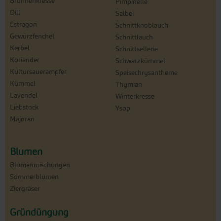
Brunnenkresse
Pimpinelle
Dill
Salbei
Estragon
Schnittknoblauch
Gewürzfenchel
Schnittlauch
Kerbel
Schnittsellerie
Koriander
Schwarzkümmel
Kultursauerampfer
Speisechrysantheme
Kümmel
Thymian
Lavendel
Winterkresse
Liebstock
Ysop
Majoran
Blumen
Blumenmischungen
Sommerblumen
Ziergräser
Gründüngung