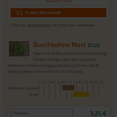
Weitere Infos
In den Warenkorb
Preis zzgl.
Versandkosten
inkl. MwSt.des Lieferlandes
Buschbohne Maxi
G125
Maxi ist eine Buschbohne vom Gluckentyp
(Hülsen hängen über dem Laub) mit
besonders hohem Ertragspotenzial und früher Reife.
Etwas gröbere Hülsen von 18-20 cm Länge.
J
F
M
A
M
J
J
A
S
O
N
D
Direktsaat Freiland
Ernte
3,25 €
Portion