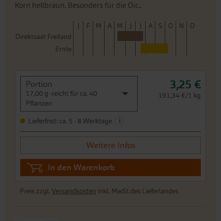
Korn hellbraun. Besonders für die Dir...
J
F
M
A
M
J
J
A
S
O
N
D
Direktsaat Freiland
Ernte
3,25 €
Portion
17,00 g -reicht für ca. 40
191,34 €/1 kg
Pflanzen
i
Lieferfrist: ca. 5 - 8 Werktage
Weitere Infos
In den Warenkorb
Preis zzgl.
Versandkosten
inkl. MwSt.des Lieferlandes