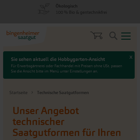
zum
zum
Vielfältig
Menü
Hauptinhalt
100 % samenfest
springen
springen
Search
x
Sie sehen aktuell die Hobbygarten-Ansicht
Für Erwerbsgärtnerei oder Fachhandel mit Preisen ohne USt. passen
Sie die Ansicht bitte im Menü unter Einstellungen an.
Startseite
Technische Saatgutformen
Unser Angebot
technischer
Saatgutformen für Ihren