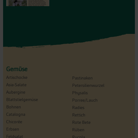
Gemüse
Artischocke
Pastinaken
Asia-Salate
Petersilienwurzel
Aubergine
Physalis
Blattstielgemüse
Porree/Lauch
Bohnen
Radies
Catalogna
Rettich
Chicorée
Rote Bete
Erbsen
Rüben
Feldsalat
Rucola