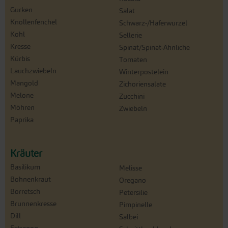
Gurken
Salat
Knollenfenchel
Schwarz-/Haferwurzel
Kohl
Sellerie
Kresse
Spinat/Spinat-Ähnliche
Kürbis
Tomaten
Lauchzwiebeln
Winterpostelein
Mangold
Zichoriensalate
Melone
Zucchini
Möhren
Zwiebeln
Paprika
Kräuter
Basilikum
Melisse
Bohnenkraut
Oregano
Borretsch
Petersilie
Brunnenkresse
Pimpinelle
Dill
Salbei