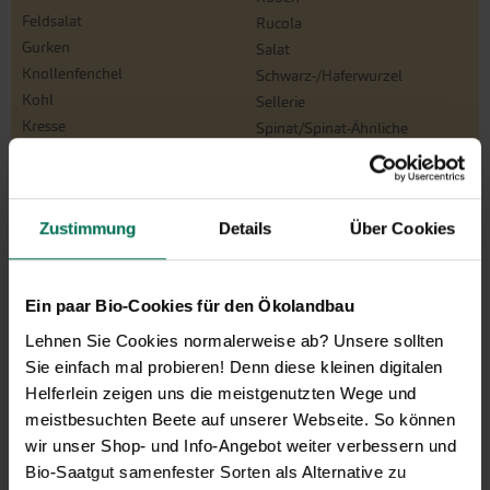
Feldsalat
Rucola
Gurken
Salat
Knollenfenchel
Schwarz-/Haferwurzel
Kohl
Sellerie
Kresse
Spinat/Spinat-Ähnliche
Kürbis
Tomaten
Lauchzwiebeln
Winterpostelein
Mangold
Zichoriensalate
Zustimmung
Details
Über Cookies
Melone
Zucchini
Möhren
Zwiebeln
Paprika
Ein paar Bio-Cookies für den Ökolandbau
Lehnen Sie Cookies normalerweise ab? Unsere sollten
Kräuter
Sie einfach mal probieren! Denn diese kleinen digitalen
Basilikum
Melisse
Helferlein zeigen uns die meistgenutzten Wege und
Bohnenkraut
Oregano
meistbesuchten Beete auf unserer Webseite. So können
Borretsch
Petersilie
wir unser Shop- und Info-Angebot weiter verbessern und
Brunnenkresse
Pimpinelle
Bio-Saatgut samenfester Sorten als Alternative zu