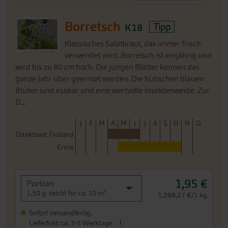
Borretsch
K18
Tipp
Klassisches Salatkraut, das immer frisch
verwendet wird. Borretsch ist einjährig und
wird bis zu 80 cm hoch. Die jungen Blätter können das
ganze Jahr über geerntet werden. Die hübschen blauen
Blüten sind essbar und eine wertvolle Insektenweide. Zur
D...
J
F
M
A
M
J
J
A
S
O
N
D
Direktsaat Freiland
Ernte
1,95 €
Portion
1,50 g -reicht für ca. 10 m²
1.298,27 €/1 kg
Sofort versandfertig,
i
Lieferfrist: ca. 3-5 Werktage