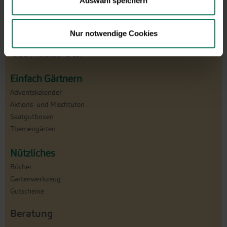
Auswahl speichern
Pflanzgut
Dahlien, Gladiolen & Co.
Pfingstrosen
Nur notwendige Cookies
Steckzwiebeln & Knoblauch
Tulpen, Narzissen & Co.
Einfach Gärtnern
Adventskalender
Aktions- und Mischtüten
Saatgutboxen
Themengärten
Nützliches
Bücher
Gartenwerkzeug
Gutscheine
Beratung