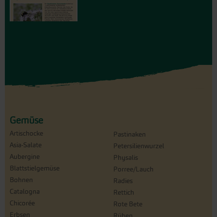
Gemüse
Artischocke
Pastinaken
Asia-Salate
Petersilienwurzel
Aubergine
Physalis
Blattstielgemüse
Porree/Lauch
Bohnen
Radies
Catalogna
Rettich
Chicorée
Rote Bete
Erbsen
Rüben