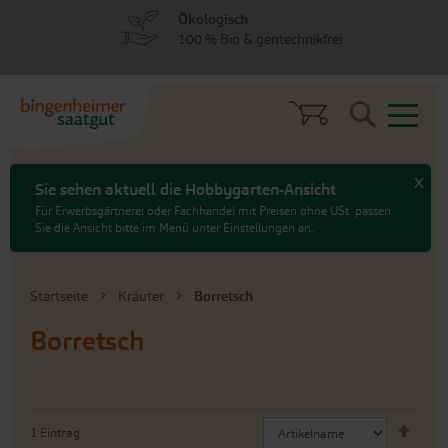
zum
zum
Ökologisch
Menü
Hauptinhalt
100 % Bio & gentechnikfrei
springen
springen
Search
x
Sie sehen aktuell die Hobbygarten-Ansicht
Für Erwerbsgärtnerei oder Fachhandel mit Preisen ohne USt. passen
Sie die Ansicht bitte im Menü unter Einstellungen an.
Startseite
Kräuter
Borretsch
Borretsch
Abste
1
Eintrag
sorti