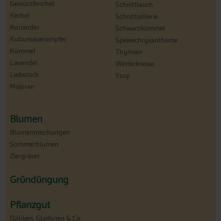
Gewürzfenchel
Schnittlauch
Kerbel
Schnittsellerie
Koriander
Schwarzkümmel
Kultursauerampfer
Speisechrysantheme
Kümmel
Thymian
Lavendel
Winterkresse
Liebstock
Ysop
Majoran
Blumen
Blumenmischungen
Sommerblumen
Ziergräser
Gründüngung
Pflanzgut
Dahlien, Gladiolen & Co.