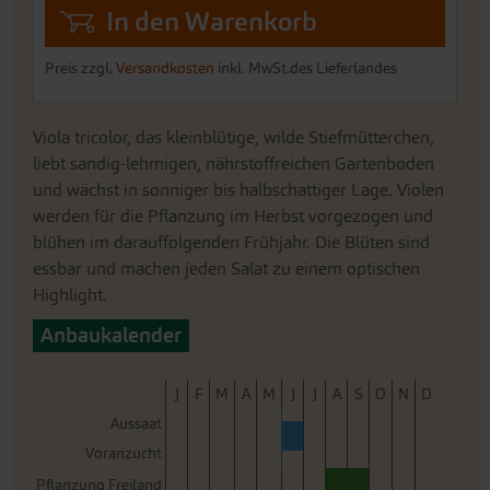
In den Warenkorb
Preis zzgl.
Versandkosten
inkl. MwSt.des Lieferlandes
Viola tricolor, das kleinblütige, wilde Stiefmütterchen,
liebt sandig-lehmigen, nährstoffreichen Gartenboden
und wächst in sonniger bis halbschattiger Lage. Violen
werden für die Pflanzung im Herbst vorgezogen und
blühen im darauffolgenden Frühjahr. Die Blüten sind
essbar und machen jeden Salat zu einem optischen
Highlight.
Anbaukalender
J
F
M
A
M
J
J
A
S
O
N
D
Aussaat
Voranzucht
Pflanzung Freiland