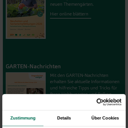
neuen Themengärten.
Hier online blättern
GARTEN-Nachrichten
Mit den GARTEN-Nachrichten
erhalten Sie aktuelle Informationen
und hilfreiche Tipps und Tricks für
Ihren Hobbygarten und Balkon.
Hier kostenlos anmelden
Zustimmung
Details
Über Cookies