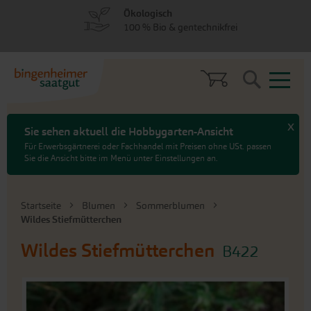
zum
zum
Ökologisch
Menü
Hauptinhalt
100 % Bio & gentechnikfrei
springen
springen
Search
x
Sie sehen aktuell die Hobbygarten-Ansicht
Für Erwerbsgärtnerei oder Fachhandel mit Preisen ohne USt. passen
Sie die Ansicht bitte im Menü unter Einstellungen an.
Startseite
Blumen
Sommerblumen
Wildes Stiefmütterchen
Wildes Stiefmütterchen
B422
An
das
Ende