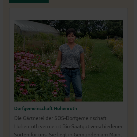
Dorfgemeinschaft Hohenroth
Waldhof / Thomas Mauer
Die Gärtnerei der SOS-Dorfgemeinschaft
Thomas Mauer vermehrt Saatgut auf dem
Hohenroth vermehrt Bio-Saatgut verschiedener
Demeter-Betrieb Waldhof, in Kassel. Unter dem
Sorten für uns. Sie liegt in Gemünden am Main,
östlichen Steilabfall des Habichtswaldes