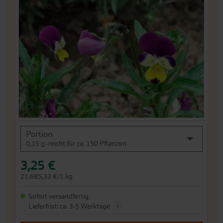
der
Bildergalerie
springen
An
Portion
den
0,15 g -reicht für ca. 150 Pflanzen
Beginn
der
3,25 €
Bildergalerie
springen
21.685,33 €/1 kg
Sofort versandfertig,
i
Lieferfrist: ca. 3-5 Werktage