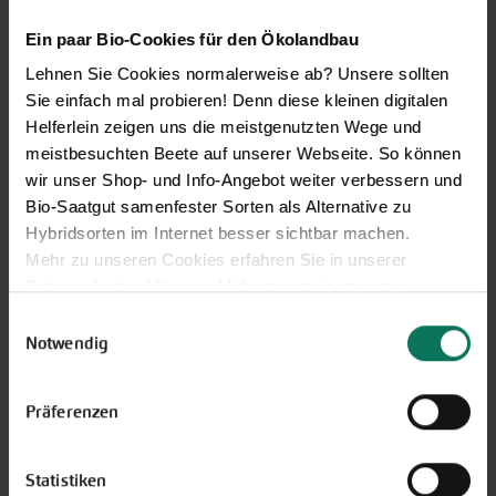
Ein paar Bio-Cookies für den Ökolandbau
Lehnen Sie Cookies normalerweise ab? Unsere sollten
Sie einfach mal probieren! Denn diese kleinen digitalen
Helferlein zeigen uns die meistgenutzten Wege und
meistbesuchten Beete auf unserer Webseite. So können
wir unser Shop- und Info-Angebot weiter verbessern und
Bio-Saatgut samenfester Sorten als Alternative zu
Gemüse
Hybridsorten im Internet besser sichtbar machen.
Artischocke
Mehr zu unseren Cookies erfahren Sie in unserer
Pastinaken
Asia-Salate
Datenschutzerklärung
. Mehr zu uns in unserem
Petersilienwurzel
Aubergine
Impressum
.
Physalis
Einwilligungsauswahl
Blattstielgemüse
Sie können Ihre Einwilligung unter dem Link Cookie-
Notwendig
Porree/Lauch
Bohnen
Einstellungen unten auf der Webseite jederzeit
Radies
Catalogna
widerrufen.
Rettich
Präferenzen
Chicorée
Rote Bete
Erbsen
Rüben
Feldsalat
Rucola
Statistiken