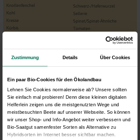
Knollenfenchel
Schwarz-/Haferwurzel
Kohl
Sellerie
Kresse
Spinat/Spinat-Ähnliche
Kürbis
Tomaten
Lauchzwiebeln
Winterpostelein
Mangold
Zichoriensalate
Melone
Zucchini
Zustimmung
Details
Über Cookies
Möhren
Zwiebeln
Paprika
Ein paar Bio-Cookies für den Ökolandbau
Kräuter
Lehnen Sie Cookies normalerweise ab? Unsere sollten
Basilikum
Melisse
Sie einfach mal probieren! Denn diese kleinen digitalen
Bohnenkraut
Oregano
Helferlein zeigen uns die meistgenutzten Wege und
Borretsch
Petersilie
meistbesuchten Beete auf unserer Webseite. So können
Brunnenkresse
Pimpinelle
wir unser Shop- und Info-Angebot weiter verbessern und
Dill
Salbei
Bio-Saatgut samenfester Sorten als Alternative zu
Estragon
Schnittknoblauch
Hybridsorten im Internet besser sichtbar machen.
Gewürzfenchel