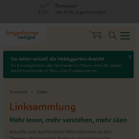
zum
zum
Ökologisch
Menü
Hauptinhalt
100 % Bio & gentechnikfrei
springen
springen
Search
x
Sie sehen aktuell die Hobbygarten-Ansicht
Für Erwerbsgärtnerei oder Fachhandel mit Preisen ohne USt. passen
Sie die Ansicht bitte im Menü unter Einstellungen an.
Startseite
Links
Linksammlung
Mehr lesen, mehr verstehen, mehr säen
Aktuelle und ausführliche Informationen zu den
Themen ökologisches Saatgut und ökologische