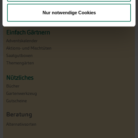
Pfingstrosen
Steckzwiebeln & Knoblauch
Nur notwendige Cookies
Tulpen, Narzissen & Co.
Einfach Gärtnern
Adventskalender
Aktions- und Mischtüten
Saatgutboxen
Themengärten
Nützliches
Bücher
Gartenwerkzeug
Gutscheine
Beratung
Alternativsorten