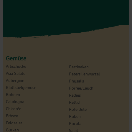
Gemüse
Artischocke
Pastinaken
Asia-Salate
Petersilienwurzel
Aubergine
Physalis
Blattstielgemüse
Porree/Lauch
Bohnen
Radies
Catalogna
Rettich
Chicorée
Rote Bete
Erbsen
Rüben
Feldsalat
Rucola
Gurken
Salat