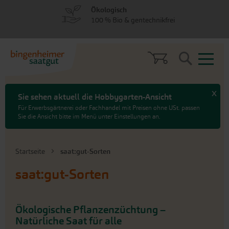
zum
zum
Ökologisch
Menü
Hauptinhalt
100 % Bio & gentechnikfrei
springen
springen
Search
x
Sie sehen aktuell die Hobbygarten-Ansicht
Für Erwerbsgärtnerei oder Fachhandel mit Preisen ohne USt. passen
Sie die Ansicht bitte im Menü unter Einstellungen an.
Startseite
saat:gut-Sorten
saat:gut-Sorten
Ökologische Pflanzenzüchtung –
Natürliche Saat für alle