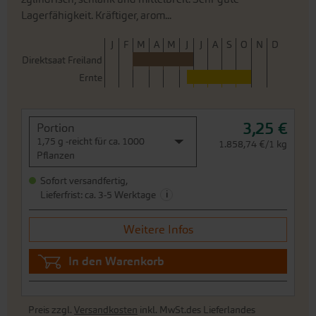
Lagerfähigkeit. Kräftiger, arom...
J
F
M
A
M
J
J
A
S
O
N
D
Direktsaat Freiland
Ernte
3,25 €
Portion
1,75 g -reicht für ca. 1000
1.858,74 €/1 kg
Pflanzen
Sofort versandfertig,
i
Lieferfrist: ca. 3-5 Werktage
Weitere Infos
In den Warenkorb
Preis zzgl.
Versandkosten
inkl. MwSt.des Lieferlandes