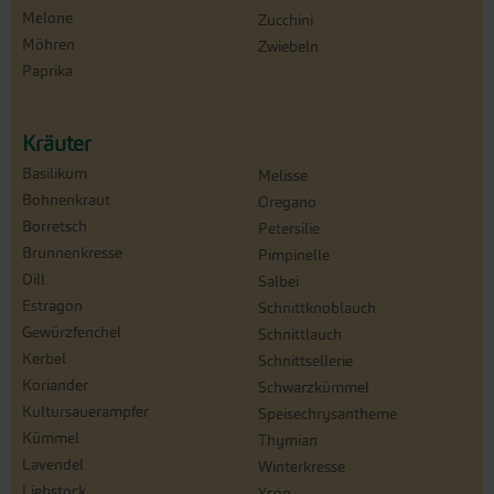
Melone
Zucchini
Möhren
Zwiebeln
Paprika
Kräuter
Basilikum
Melisse
Bohnenkraut
Oregano
Borretsch
Petersilie
Brunnenkresse
Pimpinelle
Dill
Salbei
Estragon
Schnittknoblauch
Gewürzfenchel
Schnittlauch
Kerbel
Schnittsellerie
Koriander
Schwarzkümmel
Kultursauerampfer
Speisechrysantheme
Kümmel
Thymian
Lavendel
Winterkresse
Liebstock
Ysop