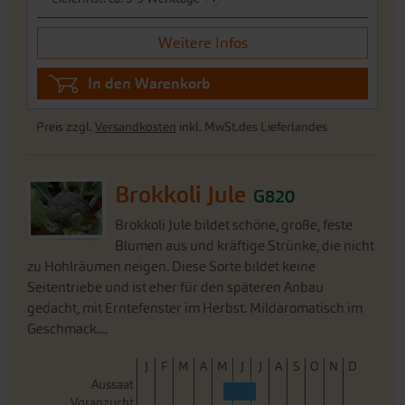
Weitere Infos
In den Warenkorb
Preis zzgl.
Versandkosten
inkl. MwSt.des Lieferlandes
Brokkoli Jule
G820
Brokkoli Jule bildet schöne, große, feste
Blumen aus und kräftige Strünke, die nicht
zu Hohlräumen neigen. Diese Sorte bildet keine
Seitentriebe und ist eher für den späteren Anbau
gedacht, mit Erntefenster im Herbst. Mildaromatisch im
Geschmack....
J
F
M
A
M
J
J
A
S
O
N
D
Aussaat
Voranzucht