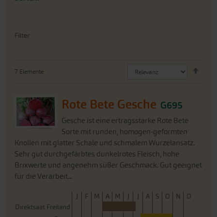
Filter
Abste
7
Elemente
sorti
Rote Bete Gesche
G695
Gesche ist eine ertragsstarke Rote Bete
Sorte mit runden, homogen-geformten
Knollen mit glatter Schale und schmalem Wurzelansatz.
Sehr gut durchgefärbtes dunkelrotes Fleisch, hohe
Brixwerte und angenehm süßer Geschmack. Gut geeignet
für die Verarbeit...
J
F
M
A
M
J
J
A
S
O
N
D
Direktsaat Freiland