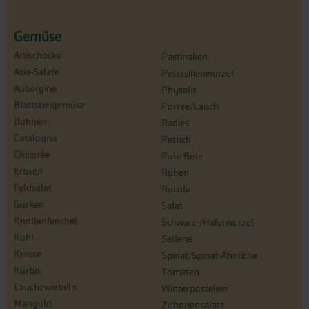
Gemüse
Artischocke
Pastinaken
Asia-Salate
Petersilienwurzel
Aubergine
Physalis
Blattstielgemüse
Porree/Lauch
Bohnen
Radies
Catalogna
Rettich
Chicorée
Rote Bete
Erbsen
Rüben
Feldsalat
Rucola
Gurken
Salat
Knollenfenchel
Schwarz-/Haferwurzel
Kohl
Sellerie
Kresse
Spinat/Spinat-Ähnliche
Kürbis
Tomaten
Lauchzwiebeln
Winterpostelein
Mangold
Zichoriensalate