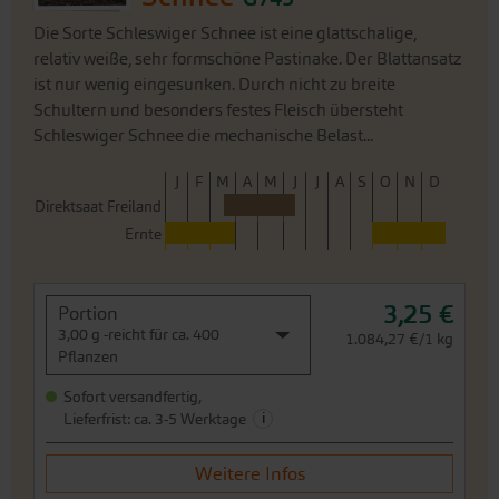
Die Sorte Schleswiger Schnee ist eine glattschalige,
relativ weiße, sehr formschöne Pastinake. Der Blattansatz
ist nur wenig eingesunken. Durch nicht zu breite
Schultern und besonders festes Fleisch übersteht
Schleswiger Schnee die mechanische Belast...
J
F
M
A
M
J
J
A
S
O
N
D
Direktsaat Freiland
Ernte
3,25 €
Portion
3,00 g -reicht für ca. 400
1.084,27 €/1 kg
Pflanzen
Sofort versandfertig,
i
Lieferfrist: ca. 3-5 Werktage
Weitere Infos