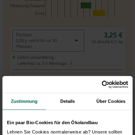
Pflanzung Freiland
Ernte
3,25 €
Portion
0,20 g -reicht für ca. 30
16.264,00 €/1 kg
Pflanzen
Sofort versandfertig,
i
Lieferfrist: ca. 3-5 Werktage
Weitere Infos
In den Warenkorb
Zustimmung
Details
Über Cookies
Preis zzgl.
Versandkosten
inkl. MwSt.des Lieferlandes
Ein paar Bio-Cookies für den Ökolandbau
Rettich Rettmann
G815
Lehnen Sie Cookies normalerweise ab? Unsere sollten