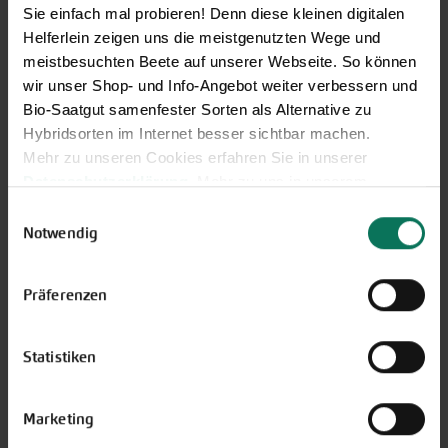
Langer, schlanker Japan-Rettich
Sie einfach mal probieren! Denn diese kleinen digitalen
(Minowase-Typ) für die ganze
Helferlein zeigen uns die meistgenutzten Wege und
Freilandsaison. Die Wurzeln werden etwa 30-40 cm lang
meistbesuchten Beete auf unserer Webseite. So können
und sind glattschalig und schneeweiß. Rettmann hat
wir unser Shop- und Info-Angebot weiter verbessern und
einen sehr milden Geschmack, das Fruchtfleisch ist saftig
Bio-Saatgut samenfester Sorten als Alternative zu
und knackig.
Hybridsorten im Internet besser sichtbar machen.
Mehr zu unseren Cookies erfahren Sie in unserer
J
F
M
A
M
J
J
A
S
O
N
D
Datenschutzerklärung
. Mehr zu uns in unserem
Direktsaat Freiland
Impressum
.
Einwilligungsauswahl
Ernte
Sie können Ihre Einwilligung unter dem Link Cookie-
Notwendig
Einstellungen unten auf der Webseite jederzeit
widerrufen.
3,25 €
Portion
Präferenzen
1,75 g -reicht für ca. 100
1.858,74 €/1 kg
Pflanzen
Statistiken
Sofort versandfertig,
i
Lieferfrist: ca. 3-5 Werktage
Marketing
Weitere Infos