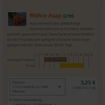
Möhre Asap
G795
Asap ist eine frühe, glattschalige
Sommermöhre mit aufrechtem, stabilem
und sehr gesundem Laub. Diese Sorte ist ausschließlich
für den Frischverzehr geeignet und kann nicht lange
gelagert werden. Kulturdauer 90-95 Tage.
J
F
M
A
M
J
J
A
S
O
N
D
Direktsaat Freiland
Ernte
3,25 €
Portion
1,75 g -reicht für ca. 1000
1.858,74 €/1 kg
Pflanzen
Sofort versandfertig,
i
Lieferfrist: ca. 3-5 Werktage