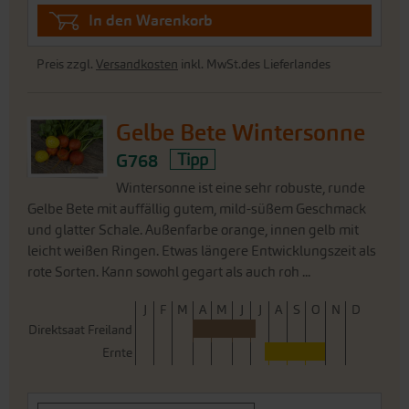
In den Warenkorb
Preis zzgl.
Versandkosten
inkl. MwSt.des Lieferlandes
Gelbe Bete Wintersonne
G768
Tipp
Wintersonne ist eine sehr robuste, runde
Gelbe Bete mit auffällig gutem, mild-süßem Geschmack
und glatter Schale. Außenfarbe orange, innen gelb mit
leicht weißen Ringen. Etwas längere Entwicklungszeit als
rote Sorten. Kann sowohl gegart als auch roh ...
J
F
M
A
M
J
J
A
S
O
N
D
Direktsaat Freiland
Ernte